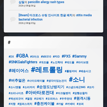
트
삽질
의
penicillin allergy rash types
2026년 08월 06일
#
[Steam] 마크로스 슈팅 인사이트 한글 패치
의
otitis media
혼
bacterial infection
스
2026년 08월 05일
위
치
를
#
#
안
드
#GBA
로
#PX5
#Sammy
#DX
#G마크
#MX510
#POD
이
#SNKGalsFighters
#개조플
#노인학대
#데드풀
#라이브맨
드
#레트롤링
#레이어스
#롤링커터
#배송사고
#
#소니
구
#버추얼온
#사이드테이블
#생각이있는건지
형
#순정도난방지기
스
#소니엔젤
#소리까지
#스냅드래곤845
#쏘카
포
#아바타로전대
#쓰리나이츠
#아크릴벤치
#암행순찰차
티
#원격시동
#액션피규어
#열정
#오메가
#오피러스
#우주전대
지
#충전케이블
#저항
#점퍼스위치
#카발
#커넥터
#코퍼