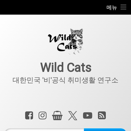
홈
메뉴
콘
공지사항
텐
츠
키덜트
로
바
로
IT
가
기
아웃도어
Wild Cats
반려동물
대한민국 '비'공식 취미생활 연구소
기타
전화 :
페이스북
인스타그램
상점
X.com
YouTube
RSS