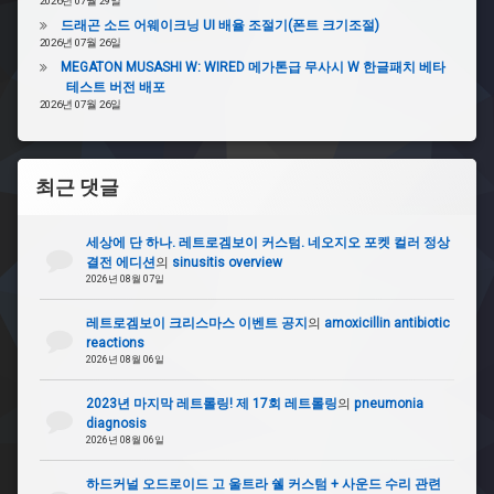
2026년 07월 29일
다
드래곤 소드 어웨이크닝 UI 배율 조절기(폰트 크기조절)
음
2026년 07월 26일
곡
MEGATON MUSASHI W: WIRED 메가톤급 무사시 W 한글패치 베타
테스트 버전 배포
#
2026년 07월 26일
스
크
래
치
최근 댓글
#
세상에 단 하나. 레트로겜보이 커스텀. 네오지오 포켓 컬러 정상
신
결전 에디션
의
sinusitis overview
호
2026년 08월 07일
선
레트로겜보이 크리스마스 이벤트 공지
의
amoxicillin antibiotic
#
reactions
이
2026년 08월 06일
전
곡
2023년 마지막 레트롤링! 제 17회 레트롤링
의
pneumonia
diagnosis
#
2026년 08월 06일
별
볼
하드커널 오드로이드 고 울트라 쉘 커스텀 + 사운드 수리 관련