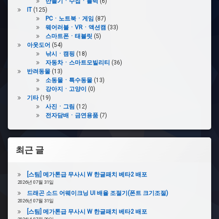
의
만들기ㆍ수집ㆍ블럭
(6)
IT
(125)
PCㆍ노트북ㆍ게임
(87)
#
웨어러블ㆍVRㆍ액션캠
(33)
오
스마트폰ㆍ태블릿
(5)
디
아웃도어
(54)
오
낚시ㆍ캠핑
(18)
제
자동차ㆍ스마트모빌리티
(36)
어
반려동물
(13)
소동물ㆍ특수동물
(13)
#
강아지ㆍ고양이
(0)
인
기타
(19)
내
사진ㆍ그림
(12)
심
전자담배ㆍ금연용품
(7)
#
경
최근 글
음
기
[스팀] 메가톤급 무사시 W 한글패치 베타2 배포
#
2026년 07월 31일
역
드래곤 소드 어웨이크닝 UI 배율 조절기(폰트 크기조절)
순
2026년 07월 31일
[스팀] 메가톤급 무사시 W 한글패치 베타2 배포
#