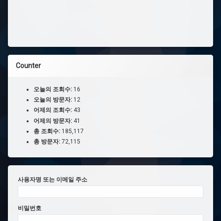
#
올
인
원
#
스
Counter
위
치
아
오늘의 조회수:
16
세
오늘의 방문자:
12
이
어제의 조회수:
43
어제의 방문자:
41
#
총 조회수:
185,117
무
총 방문자:
72,115
겁
습
니
다
사용자명 또는 이메일 주소
#
스
포
비밀번호
티