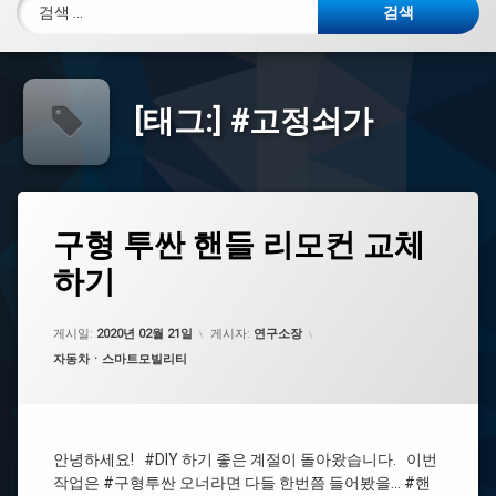
검색:
[태그:]
#고정쇠가
태
구
구형 투싼 핸들 리모컨 교체
댓
그
형
글
하기
투
#
1
싼
별
개
핸
렌
들
치
게시일:
2020년 02월 21일
게시자:
연구소장
리
카테고리:
자동차ㆍ스마트모빌리티
모
#
컨
커
교
넥
체
터
하
안녕하세요! #DIY 하기 좋은 계절이 돌아왔습니다. 이번
기
작업은 #구형투싼 오너라면 다들 한번쯤 들어봤을… #핸
#
에