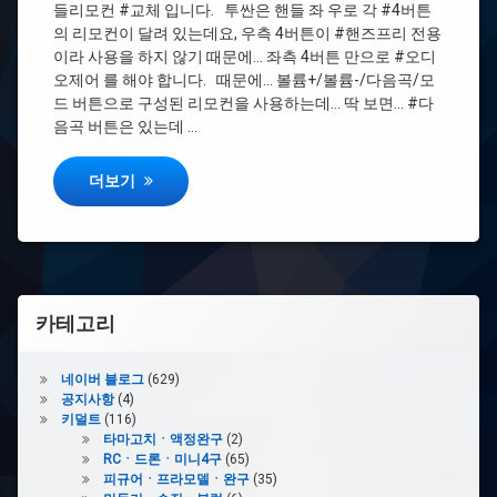
들리모컨 #교체 입니다. 투싼은 핸들 좌 우로 각 #4버튼
조
립
의 리모컨이 달려 있는데요, 우측 4버튼이 #핸즈프리 전용
은
이라 사용을 하지 않기 때문에… 좌측 4버튼 만으로 #오디
오제어 를 해야 합니다. 때문에… 볼륨+/볼륨-/다음곡/모
#
드 버튼으로 구성된 리모컨을 사용하는데… 딱 보면… #다
핸
음곡 버튼은 있는데 …
즈
프
리
구형 투싼 핸들 리모컨 교체하기
더보기
#
용
기
#
카테고리
고
정
쇠
네이버 블로그
(629)
가
공지사항
(4)
키덜트
(116)
#
타마고치ㆍ액정완구
(2)
분
RCㆍ드론ㆍ미니4구
(65)
해
피규어ㆍ프라모델ㆍ완구
(35)