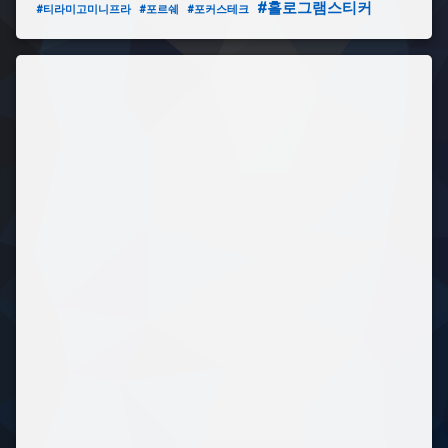
#홀로그램스티커
#티라미고미니프라
#포르쉐
#포커스테크
#
강
하
게
#
스
프
링
#
저
항
#
살
살
#
누
름
쇠