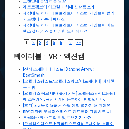
오랜만에 본업 하는 영상
레트로겜보이 아크릴 거치대 신상품 소개
세상에 단 하나. 레트로겜보이 커스텀. 게임보이 컬러
카드캡터 사쿠라 에디션
세상에 단 하나. 레트로겜보이 커스텀. 게임보이 어드
밴스 젤다의 전설 이상한 모자 에디션
1
2
3
4
5
6
...
9
>>
웨어러블ㆍVRㆍ액션캠
[신작 소개][베타테스트] Dancing Arrow :
BeatSmash
[오큘러스퀘스트/오큘러스링크/비트세이버] 여자친
구 – 밤
[오큘러스 링크 베타 출시 기념] 오큘러스 라이브러리
에 스팀게임, 패키지게임 등록하는 방법입니다.
[후기] alvr을 이용해서 스팀 게임 몇가지 해 봤어요
KIWI디자인 오큘러스퀘스트 컨트롤러 그립밴드 Q1
오큘러스 퀘스트 리뷰 및 주변기기 소개
[오큘러스퀘스트 + 크롬캐스트3] 비트세이버 플레이