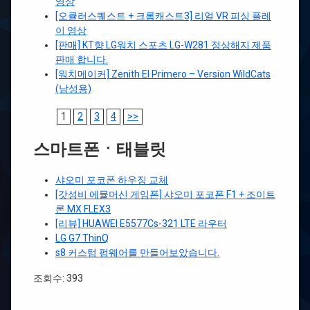
영상
[오큘러스퀘스트 + 크롬캐스트3] 리얼 VR 피싱 플레
이 영상
[판매] KT향 LG워치 스포츠 LG-W281 정상해지 제품
판매 합니다.
[워치메이커] Zenith El Primero – Version WildCats
(남성용)
1
2
3
4
>>
스마트폰ㆍ태블릿
샤오미 포코폰 하우징 교체
[갓성비 에뮬머신 게임폰] 샤오미 포코폰 F1 + 조이트
론 MX FLEX3
[리뷰] HUAWEI E5577Cs-321 LTE 라우터
LG G7 ThinQ
s8 커스텀 펌웨어를 만들어보았습니다.
조회수: 393