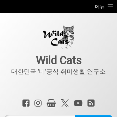
홈
메뉴
콘
공지사항
텐
츠
키덜트
로
바
로
IT
가
기
아웃도어
Wild Cats
반려동물
대한민국 '비'공식 취미생활 연구소
기타
전화 :
페이스북
인스타그램
상점
X.com
YouTube
RSS