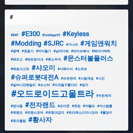
#
#E300
#Keyless
#BAT
#IronSagaVS
#Modding
#SJRC
#게임앤워치
#가니쉬
#겜맥
#경음기
#끼어들기
#남자다워
#라이브복서
#레이디매틱
#몬스터볼플러스
#레츠고
#레트로아크
#류소우저
#샤오미
#배송사고와
#서페이서
#소르보
#슈퍼로봇대전A
#슈퍼전대
#스팀게임
#시간
#실바니안패밀리
#쏘스타
#아크릴구름다리
#엄지
#오드로이드고울트라
#우든워치
#전자랜드
#장식품
#조이콘
#쥬란
#카펠라
#커스텀롬
#큐렌오
#트랜스포머
#트렁크감지
#트리케소드미니프라
#폴딩키
#황사자
#퓨즈클립