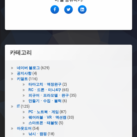
페
Twitter
링
이
크
스
드
북
인
카테고리
네이버 블로그
(629)
공지사항
(4)
키덜트
(116)
타마고치ㆍ액정완구
(2)
RCㆍ드론ㆍ미니4구
(65)
피규어ㆍ프라모델ㆍ완구
(35)
만들기ㆍ수집ㆍ블럭
(6)
IT
(125)
PCㆍ노트북ㆍ게임
(87)
웨어러블ㆍVRㆍ액션캠
(33)
스마트폰ㆍ태블릿
(5)
아웃도어
(54)
낚시ㆍ캠핑
(18)