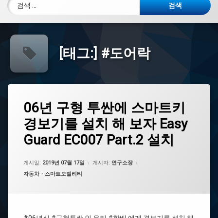
검색:
[태그:]
#도어락
태
06
06년 구형 투싼에 스마트키
에
그
년
댓
경보기를 설치 해 보자 Easy
구
#
글
형
방
을
Guard EC007 Part.2 설치
투
향
남
싼
지
기
에
시
세
게시일:
2019년 07월 17일
게시자:
연구소장
스
등
요.
마
카테고리:
자동차ㆍ스마트모빌리티
트
#
키
파
경
란
보
색
기