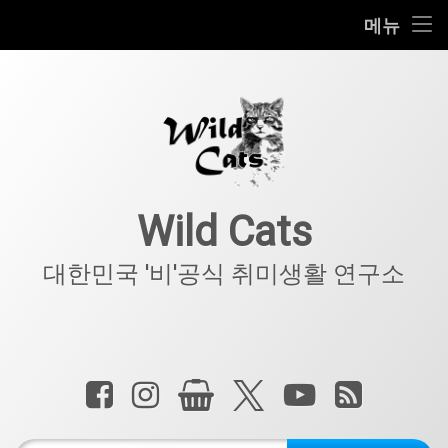
홈
메뉴
콘
공지사항
텐
츠
키덜트
로
바
로
IT
가
기
아웃도어
Wild Cats
반려동물
대한민국 '비'공식 취미생활 연구소
기타
전화 :
페이스북
인스타그램
상점
X.com
YouTube
RSS