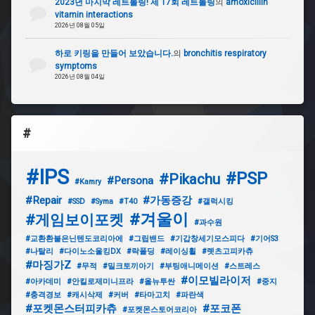
2023년 마지막 레트롤링! 제 17회 레트롤링
의
amoxicillin
vitamin interactions
#
2026년 08월 05일
순
정
하로 키링을 만들어 보았습니다.
의
bronchitis respiratory
도
symptoms
난
2026년 08월 04일
방
지
기
#
#
선
정
#IPS
#PSP
#Pikachu
리
#Persona
#Kamry
#Repair
#가동증강
#SSD
#Syma
#T40
#갤럭시킹
#
#겨울이
#게임보이포켓
도
#과수원
어
#교환환불은닌텐도코리아에
#그립밴드
#기갑창세기모스피다
#기어S3
핀
#나탈리
#다이노소울킹DX
#락폴딩
#레이싱휠
#렛츠고피카츄
#마징가Z
#무적
#밀크토끼아기
#부팅애니메이션
#스트레스
#
#이모빌라이저
#아카데미
#안킬로제미니프라
#올뉴투싼
#중지
경
#충격경보
#캐시삭제
#커버
#타마고치
#파란색
보
#포켓몬스터피카츄
#포코폰
#포켓몬스토어코리아
기