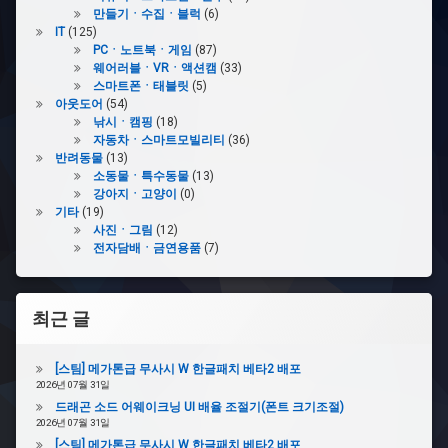
사
만들기ㆍ수집ㆍ블럭
(6)
이
IT
(125)
드
PCㆍ노트북ㆍ게임
(87)
브
웨어러블ㆍVRㆍ액션캠
(33)
레
스마트폰ㆍ태블릿
(5)
이
아웃도어
(54)
크
낚시ㆍ캠핑
(18)
자동차ㆍ스마트모빌리티
(36)
반려동물
(13)
#
소동물ㆍ특수동물
(13)
녹
강아지ㆍ고양이
(0)
색
기타
(19)
선
사진ㆍ그림
(12)
전자담배ㆍ금연용품
(7)
#
버
글
러
최근 글
혼
[스팀] 메가톤급 무사시 W 한글패치 베타2 배포
#
2026년 07월 31일
브
드래곤 소드 어웨이크닝 UI 배율 조절기(폰트 크기조절)
레
2026년 07월 31일
이
크
[스팀] 메가톤급 무사시 W 한글패치 베타2 배포