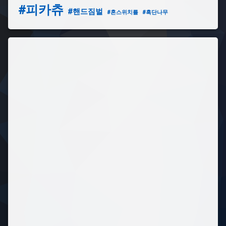
#피카츄
작
#핸드짐벌
#혼스위치를
#흑단나무
동
스
티
커
#
트
렁
크
감
지
#
핑
크
색