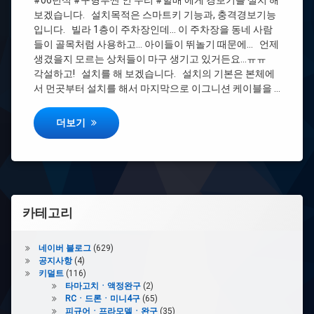
#06년식 #구형투싼 인 우리 #할배 에게 경보기를 설치 해
를
보겠습니다. 설치목적은 스마트키 기능과, 충격경보기능
#
설
입니다. 빌라 1층이 주차장인데… 이 주차장을 동네 사람
노
치
들이 골목처럼 사용하고… 아이들이 뛰놀기 때문에… 언제
란
해
색
생겼을지 모르는 상처들이 마구 생기고 있거든요…ㅠㅠ
보
에
각설하고! 설치를 해 보겠습니다. 설치의 기본은 본체에
자
주
Easy
서 먼곳부터 설치를 해서 마지막으로 이그니션 케이블을 …
황
Guard
띠
EC007
06년 구형 투싼에 스마트키 경보기를 설치 해 보자 Easy Guard E
더보기
Part.2
설
#
치
이
모
빌
라
이
카테고리
저
#
네이버 블로그
(629)
도
공지사항
(4)
어
키덜트
(116)
락
타마고치ㆍ액정완구
(2)
RCㆍ드론ㆍ미니4구
(65)
#
피규어ㆍ프라모델ㆍ완구
(35)