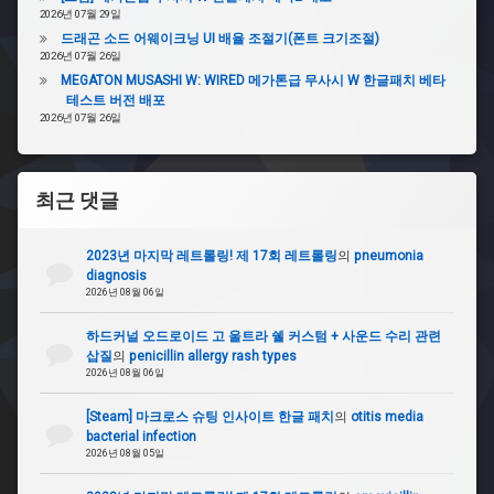
2026년 07월 29일
드래곤 소드 어웨이크닝 UI 배율 조절기(폰트 크기조절)
#
2026년 07월 26일
구
MEGATON MUSASHI W: WIRED 메가톤급 무사시 W 한글패치 베타
형
테스트 버전 배포
투
2026년 07월 26일
싼
#
이
최근 댓글
그
니
션
2023년 마지막 레트롤링! 제 17회 레트롤링
의
pneumonia
diagnosis
#
2026년 08월 06일
할
배
하드커널 오드로이드 고 울트라 쉘 커스텀 + 사운드 수리 관련
삽질
의
penicillin allergy rash types
2026년 08월 06일
#
경
[Steam] 마크로스 슈팅 인사이트 한글 패치
의
otitis media
보
bacterial infection
기
2026년 08월 05일
본
체