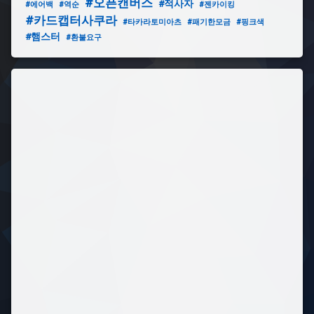
#오픈캔버스
#적사자
#에어백
#역순
#젠카이킹
#
#카드캡터사쿠라
#타카라토미아츠
#패기한모금
#핑크색
킹
#햄스터
#환불요구
갓
엠
페
러
가
성
비