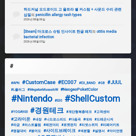
문
센
하드커널 오드로이드 고 울트라 쉘 커스텀 + 사운드 수리 관련
서
삽질
의
penicillin allergy rash types
2026년 08월 06일
#WIN2
[Steam] 마크로스 슈팅 인사이트 한글 패치
의
otitis media
bacterial infection
#
2026년 08월 05일
수
냉
식
#
#스
냅
드
#CustomCase
#EC007
#JUUL
#APN
#EX_BAND
#GB
래
곤
#NeogeoPoketColor
#L플러그
#MegatonMusashiW
845
#Nintendo
#ShellCustom
#S30
#
#경원테크
#YOGA900
#계단형복층데크
#고객센터
조
이
#고라이온
#내장
#니드포스피드
#다음곡
#대파
#드래곤시저
트
#라금
#러스트올럼
#레전더리
#로켓펀치
#리셋스위치
#리페어키트
론
#사이드브레이크
#명절대비
#붕어도
#색분할
#설명서
#아이언맨