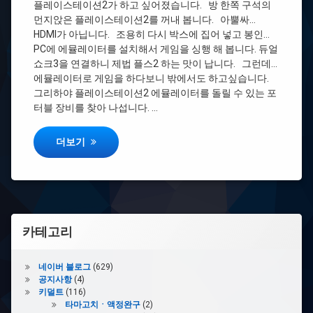
플레이스테이션2가 하고 싶어졌습니다. 방 한쪽 구석의
미
#
포
먼지앉은 플레이스테이션2를 꺼내 봅니다. 아뿔싸…
포
코
코
HDMI가 아닙니다. 조용히 다시 박스에 집어 넣고 봉인…
폰
폰
PC에 에뮬레이터를 설치해서 게임을 싱행 해 봅니다. 듀얼
F1
F1
쇼크3을 연결하니 제법 플스2 하는 맛이 납니다. 그런데…
+
에뮬레이터로 게임을 하다보니 밖에서도 하고싶습니다.
조
#
그리하야 플레이스테이션2 에뮬레이터를 돌릴 수 있는 포
이
게
트
터블 장비를 찾아 나섭니다. …
임
론
패
MX
드
[갓성비 에뮬머신 게임폰] 샤오미 포코폰 F1 + 조이트론 MX FL
더보기
FLEX3
#IPS
#
매
뉴
카테고리
얼
#
네이버 블로그
(629)
듀
공지사항
(4)
얼
키덜트
(116)
유
타마고치ㆍ액정완구
(2)