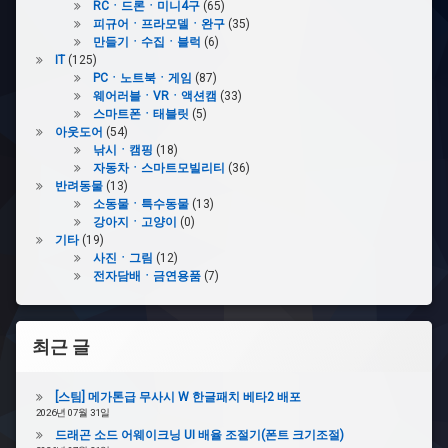
심
RCㆍ드론ㆍ미니4구
(65)
피규어ㆍ프라모델ㆍ완구
(35)
#
만들기ㆍ수집ㆍ블럭
(6)
충
IT
(125)
전
PCㆍ노트북ㆍ게임
(87)
케
웨어러블ㆍVRㆍ액션캠
(33)
이
스마트폰ㆍ태블릿
(5)
블
아웃도어
(54)
낚시ㆍ캠핑
(18)
자동차ㆍ스마트모빌리티
(36)
#
반려동물
(13)
안
소동물ㆍ특수동물
(13)
드
강아지ㆍ고양이
(0)
로
기타
(19)
이
사진ㆍ그림
(12)
드
전자담배ㆍ금연용품
(7)
10
#damonPS2
최근 글
#
적
[스팀] 메가톤급 무사시 W 한글패치 베타2 배포
외
2026년 07월 31일
선
드래곤 소드 어웨이크닝 UI 배율 조절기(폰트 크기조절)