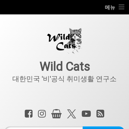
홈
메뉴
콘
공지사항
텐
츠
키덜트
로
바
로
IT
가
기
아웃도어
Wild Cats
반려동물
대한민국 '비'공식 취미생활 연구소
기타
전화 :
페이스북
인스타그램
상점
X.com
YouTube
RSS