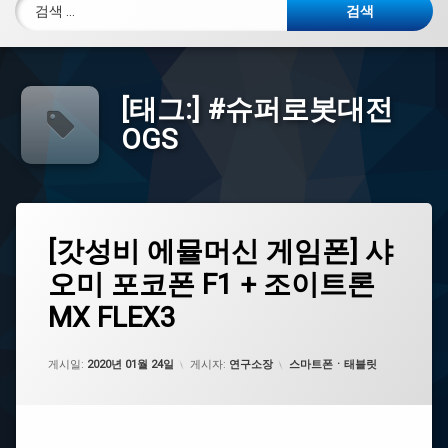
검색:
[태그:]
#슈퍼로봇대전
OGS
태
[갓
[갓성비 에뮬머신 게임폰] 샤
에
그
성
댓
오미 포코폰 F1 + 조이트론
비
#MX_FLEX3
글
에
을
MX FLEX3
뮬
남
#
머
기
샤
신
세
오
업데이트 날짜:
2021년 07월 29일
카테고리:
게시일:
2020년 01월 24일
게시자:
연구소장
스마트폰ㆍ태블릿
게
요.
미
임
폰]
#EX_BAND
샤
오