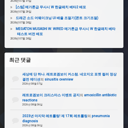
2026년 07월 31일
#
[스팀] 메가톤급 무사시 W 한글패치 베타2 배포
레
2026년 07월 29일
트
드래곤 소드 어웨이크닝 UI 배율 조절기(폰트 크기조절)
로
2026년 07월 26일
아
MEGATON MUSASHI W: WIRED 메가톤급 무사시 W 한글패치 베타
크
테스트 버전 배포
2026년 07월 26일
#
안
면
인
최근 댓글
식
세상에 단 하나. 레트로겜보이 커스텀. 네오지오 포켓 컬러 정상
#슈
결전 에디션
의
sinusitis overview
퍼로
2026년 08월 07일
봇대
전
OGS
레트로겜보이 크리스마스 이벤트 공지
의
amoxicillin antibiotic
reactions
2026년 08월 06일
#GPD
2023년 마지막 레트롤링! 제 17회 레트롤링
의
pneumonia
#
diagnosis
지
2026년 08월 06일