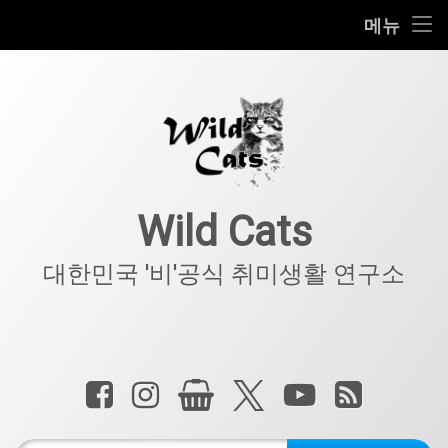
홈
메뉴
콘
공지사항
텐
츠
키덜트
로
바
로
IT
가
기
아웃도어
Wild Cats
반려동물
대한민국 '비'공식 취미생활 연구소
기타
전화 :
페이스북
인스타그램
상점
X.com
YouTube
RSS