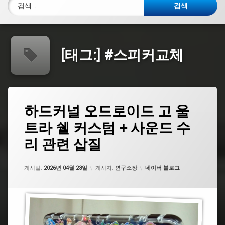
검색:
[태그:]
#스피커교체
태
하
하드커널 오드로이드 고 울
에
그
드
댓
트라 쉘 커스텀 + 사운드 수
커
#UV
글
널
인
을
리 관련 삽질
오
쇄
남
드
기
로
세
#
카테고리:
게시일:
2026년 04월 23일
게시자:
연구소장
네이버 블로그
이
요.
하
드
드
고
커
울
널
트
라
#
쉘