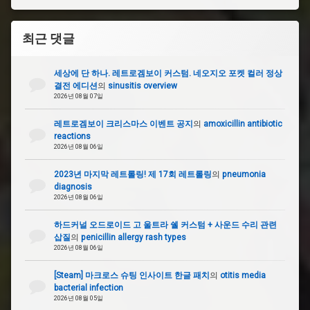
최근 댓글
세상에 단 하나. 레트로겜보이 커스텀. 네오지오 포켓 컬러 정상
결전 에디션
의
sinusitis overview
2026년 08월 07일
레트로겜보이 크리스마스 이벤트 공지
의
amoxicillin antibiotic
reactions
2026년 08월 06일
2023년 마지막 레트롤링! 제 17회 레트롤링
의
pneumonia
diagnosis
2026년 08월 06일
하드커널 오드로이드 고 울트라 쉘 커스텀 + 사운드 수리 관련
삽질
의
penicillin allergy rash types
2026년 08월 06일
[Steam] 마크로스 슈팅 인사이트 한글 패치
의
otitis media
bacterial infection
2026년 08월 05일