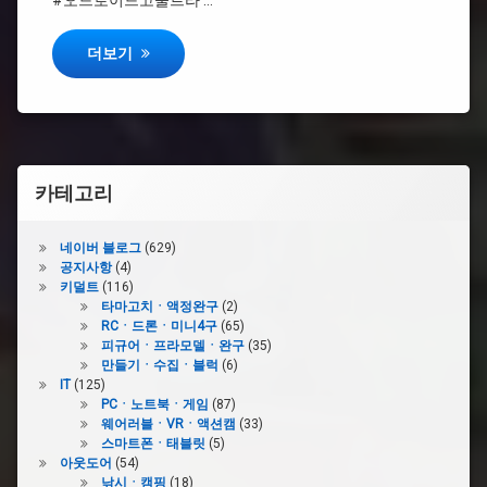
#오드로이드고울트라 …
리
하
관
드
하드커널 오드로이드 고 울트라 쉘 커스텀 + 사운드 수리 관
더보기
련
커
삽
널
질
#
오
드
로
카테고리
이
드
네이버 블로그
(629)
#
공지사항
(4)
오
키덜트
(116)
드
타마고치ㆍ액정완구
(2)
로
RCㆍ드론ㆍ미니4구
(65)
이
피규어ㆍ프라모델ㆍ완구
(35)
드
만들기ㆍ수집ㆍ블럭
(6)
고
IT
(125)
울
PCㆍ노트북ㆍ게임
(87)
트
웨어러블ㆍVRㆍ액션캠
(33)
라
스마트폰ㆍ태블릿
(5)
아웃도어
(54)
낚시ㆍ캠핑
(18)
#OGU