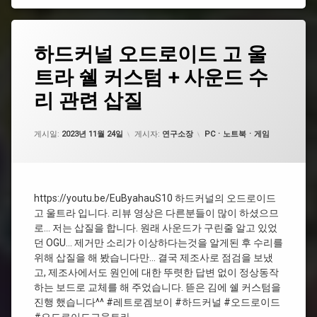
체
#
태
하
하드커널 오드로이드 고 울
에
쉘
그
드
댓
커
트라 쉘 커스텀 + 사운드 수
커
#
글
스
널
쉘
19
텀
리 관련 삽질
오
커
개
드
스
로
텀
카테고리:
게시일:
2023년 11월 24일
게시자:
연구소장
PCㆍ노트북ㆍ게임
이
드
#
고
레
울
트
트
로
https://youtu.be/EuByahauS10 하드커널의 오드로이드
라
겜
쉘
고 울트라 입니다. 리뷰 영상은 다른분들이 많이 하셨으므
보
커
로… 저는 삽질을 합니다. 원래 사운드가 구린줄 알고 있었
이
스
던 OGU… 제거만 소리가 이상하다는것을 알게된 후 수리를
텀
위해 삽질을 해 봤습니다만… 결국 제조사로 점검을 보냈
#UV
+
고, 제조사에서도 원인에 대한 뚜렷한 답변 없이 정상동작
인
사
쇄
하는 보드로 교체를 해 주었습니다. 뜯은 김에 쉘 커스텀을
운
드
진행 했습니다^^ #레트로겜보이 #하드커널 #오드로이드
수
#