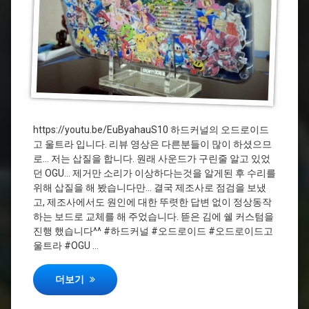
오
커
드
스
로
텀
이
+
드
사
운
드
#
수
오
리
드
관
로
https://youtu.be/EuByahauS10 하드커널의 오드로이드
련
이
고 울트라 입니다. 리뷰 영상은 다른분들이 많이 하셨으므
삽
드
로… 저는 삽질을 합니다. 원래 사운드가 구린줄 알고 있었
질
고
울
던 OGU… 제거만 소리가 이상하다는것을 알게된 후 수리를
트
위해 삽질을 해 봤습니다만… 결국 제조사로 점검을 보냈
라
고, 제조사에서도 원인에 대한 뚜렷한 답변 없이 정상동작
하는 보드로 교체를 해 주었습니다. 뜯은 김에 쉘 커스텀을
#OGU
진행 했습니다^^ #하드커널 #오드로이드 #오드로이드고
울트라 #OGU …
#
스
하드커널 오드로이드 고 울트라 쉘 커스텀 + 사운드 수리 관
더보기
피
커
교