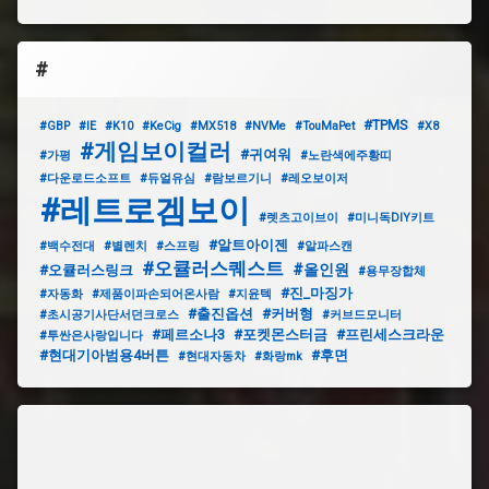
#
#TPMS
#GBP
#IE
#K10
#KeCig
#MX518
#NVMe
#TouMaPet
#X8
#게임보이컬러
#귀여워
#가평
#노란색에주황띠
#다운로드소프트
#듀얼유심
#람보르기니
#레오보이저
#레트로겜보이
#렛츠고이브이
#미니독DIY키트
#알트아이젠
#백수전대
#별렌치
#스프링
#알파스캔
#오큘러스퀘스트
#올인원
#오큘러스링크
#용무장합체
#진_마징가
#자동화
#제품이파손되어온사람
#지윤텍
#출진옵션
#커버형
#초시공기사단서던크로스
#커브드모니터
#페르소나3
#포켓몬스터금
#프린세스크라운
#투싼은사랑입니다
#현대기아범용4버튼
#후면
#현대자동차
#화랑mk