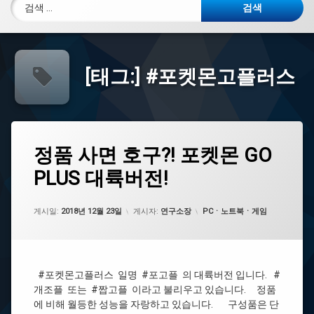
검색:
[태그:]
#포켓몬고플러스
태
정
정품 사면 호구?! 포켓몬 GO
에
그
품
댓
PLUS 대륙버전!
사
#
글
면
포
을
호
켓
남
구?!
카테고리:
몬
게시일:
기
2018년 12월 23일
게시자:
연구소장
PCㆍ노트북ㆍ게임
포
고
세
켓
플
요.
몬
러
GO
스
PLUS
#포켓몬고플러스 일명 #포고플 의 대륙버전 입니다. #
대
개조플 또는 #짭고플 이라고 불리우고 있습니다. 정품
#
륙
에 비해 월등한 성능을 자랑하고 있습니다. 구성품은 단
포
버