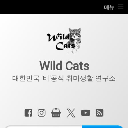
홈
메뉴
콘
공지사항
텐
츠
키덜트
로
바
로
IT
가
기
아웃도어
Wild Cats
반려동물
대한민국 '비'공식 취미생활 연구소
기타
전화 :
페이스북
인스타그램
상점
X.com
YouTube
RSS