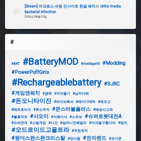
[Steam] 마크로스 슈팅 인사이트 한글 패치
의
otitis media
bacterial infection
2026년 08월 05일
#
#BatteryMOD
#Modding
#BAT
#IronSagaVS
#PowerPuffGirls
#Rechargeablebattery
#SJRC
#게임앤워치
#겜맥
#끼어들기
#남자다워
#돈오니타이진
#라이브복서
#레이디매틱
#레츠고
#몬스터볼플러스
#레트로아크
#류소우저
#배송사고와
#샤오미
#슈퍼로봇대전A
#불꽃파츠
#서페이서
#소르보
#슈퍼전대
#스팀게임
#시간
#실바니안패밀리
#아크릴구름다리
#엄지
#오드로이드고울트라
#우든워치
#원더스완스완크리스탈
#전자랜드
#장식품
#조이콘