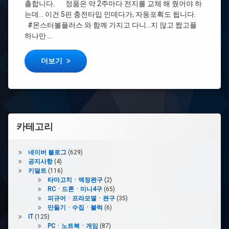
고
촐합니다. 정품은 약 2주마다 전지를 교체 해 줬어야 하
전!
플
는데… 이건 5핀 충전타입 인데다가, 자동포획도 됩니다.
#몬스터볼플러스 와 함께 가지고 다니…지 않고 짭고플
#
하나만 …
개
조
정품 사면 호구?! 포켓몬 GO PLUS 대륙버전!
플
더보기
#
짭
고
플
카테고리
#
몬
스
네이버 블로그
(629)
터
공지사항
(4)
볼
키덜트
(116)
플
타마고치ㆍ액정완구
(2)
러
RCㆍ드론ㆍ미니4구
(65)
스
피규어ㆍ프라모델ㆍ완구
(35)
만들기ㆍ수집ㆍ블럭
(6)
IT
(125)
PCㆍ노트북ㆍ게임
(87)