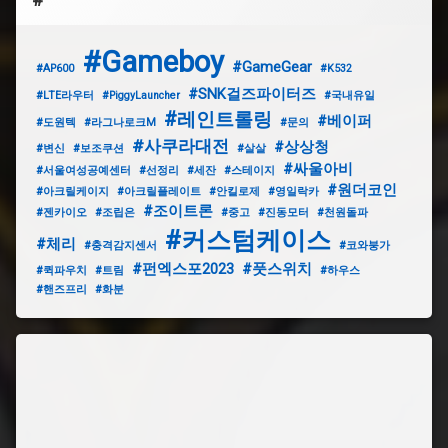
#Gameboy
#GameGear
#AP600
#K532
#SNK걸즈파이터즈
#LTE라우터
#PiggyLauncher
#국내유일
#레인트롤링
#베이퍼
#도원텍
#라그나로크M
#문의
#사쿠라대전
#상상청
#변신
#보조쿠션
#살살
#싸울아비
#서울여성공예센터
#선정리
#세잔
#스테이지
#원더코인
#아크릴케이지
#아크릴플레이트
#안킬로제
#영일락카
#조이트론
#젠카이오
#조립은
#중고
#진동모터
#천원돌파
#커스텀케이스
#체리
#충격감지센서
#코와붕가
#펀엑스포2023
#풋스위치
#퀵파우치
#트림
#하우스
#핸즈프리
#화분