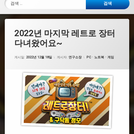
검색:
2022년 마지막 레트로 장터
다녀왔어요~
카테고리:
게시일:
2022년 12월 18일
게시자:
연구소장
PCㆍ노트북ㆍ게임