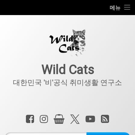
홈
메뉴
콘
공지사항
텐
츠
키덜트
로
바
로
IT
가
기
아웃도어
Wild Cats
반려동물
대한민국 '비'공식 취미생활 연구소
기타
전화 :
페이스북
인스타그램
상점
X.com
YouTube
RSS