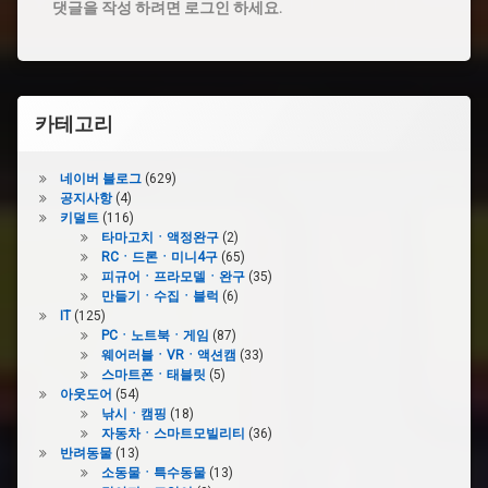
댓글을 작성 하려면 로그인 하세요.
카테고리
네이버 블로그
(629)
공지사항
(4)
키덜트
(116)
타마고치ㆍ액정완구
(2)
RCㆍ드론ㆍ미니4구
(65)
피규어ㆍ프라모델ㆍ완구
(35)
만들기ㆍ수집ㆍ블럭
(6)
IT
(125)
PCㆍ노트북ㆍ게임
(87)
웨어러블ㆍVRㆍ액션캠
(33)
스마트폰ㆍ태블릿
(5)
아웃도어
(54)
낚시ㆍ캠핑
(18)
자동차ㆍ스마트모빌리티
(36)
반려동물
(13)
소동물ㆍ특수동물
(13)