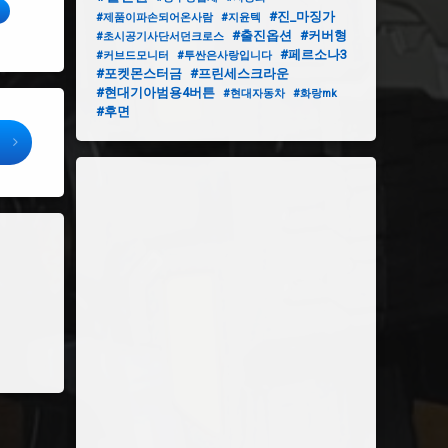
#진_마징가
#제품이파손되어온사람
#지윤텍
#출진옵션
#커버형
#초시공기사단서던크로스
#페르소나3
#커브드모니터
#투싼은사랑입니다
#포켓몬스터금
#프린세스크라운
#현대기아범용4버튼
#현대자동차
#화랑mk
#후면