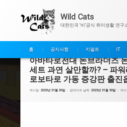
Wild Cats
대한민국 '비'공식 취미생활 연구
콘
텐
홈
공지사항
키덜트
IT
츠
아바타로전대 돈브라더즈 돈
로
바
세트 과연 살만할까? – 파
로
로보타로 가동 증강판 출진
가
기
게시일:
2023년 01월 30일
업데이트 날짜:
2023년 01월 30일
게시