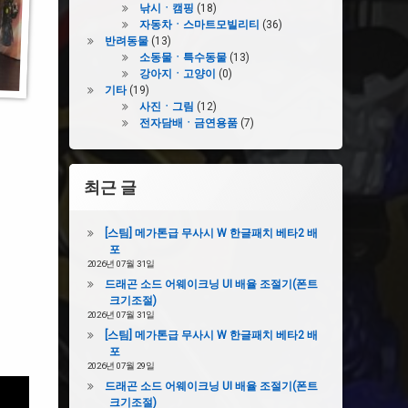
낚시ㆍ캠핑
(18)
자동차ㆍ스마트모빌리티
(36)
반려동물
(13)
소동물ㆍ특수동물
(13)
강아지ㆍ고양이
(0)
기타
(19)
사진ㆍ그림
(12)
전자담배ㆍ금연용품
(7)
최근 글
[스팀] 메가톤급 무사시 W 한글패치 베타2 배
포
2026년 07월 31일
드래곤 소드 어웨이크닝 UI 배율 조절기(폰트
크기조절)
2026년 07월 31일
[스팀] 메가톤급 무사시 W 한글패치 베타2 배
포
2026년 07월 29일
드래곤 소드 어웨이크닝 UI 배율 조절기(폰트
크기조절)