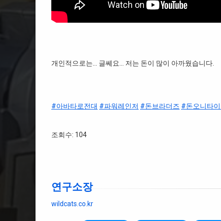
개인적으로는… 글쎄요… 저는 돈이 많이 아까웠습니다.
#아바타로전대
#파워레인저
#돈브라더즈
#돈오니타이
조회수: 104
연구소장
wildcats.co.kr