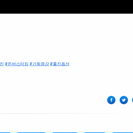
진
#돈버스터킹
#가동증강
#출진옵션
페이스북
Twit