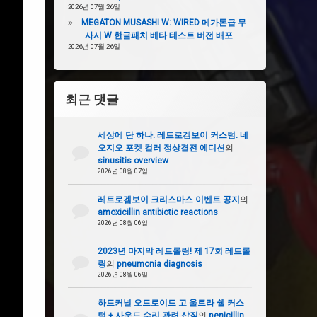
2026년 07월 26일
MEGATON MUSASHI W: WIRED 메가톤급 무
사시 W 한글패치 베타 테스트 버전 배포
2026년 07월 26일
최근 댓글
세상에 단 하나. 레트로겜보이 커스텀. 네
오지오 포켓 컬러 정상결전 에디션
의
sinusitis overview
2026년 08월 07일
레트로겜보이 크리스마스 이벤트 공지
의
amoxicillin antibiotic reactions
2026년 08월 06일
2023년 마지막 레트롤링! 제 17회 레트롤
링
의
pneumonia diagnosis
2026년 08월 06일
하드커널 오드로이드 고 울트라 쉘 커스
텀 + 사운드 수리 관련 삽질
의
penicillin