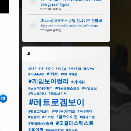
allergy rash types
2026년 08월 06일
[Steam] 마크로스 슈팅 인사이트 한글 패
치
의
otitis media bacterial infection
2026년 08월 05일
#
#GBP
#IE
#K10
#KeCig
#MX518
#NVMe
#TPMS
#TouMaPet
#X8
#가평
#게임보이컬러
#귀여워
#노란색에주황띠
#다운로드소프트
#듀얼유심
#람보르기니
#레오보이저
ter
링크드인
#레트로겜보이
#렛츠고이브이
#미니독DIY키트
#백수전대
#알트아이젠
#별렌치
#스프링
#알파스캔
#오큘러스퀘스트
#오큘러스링크
#올인원
#용무장합체
#자동화