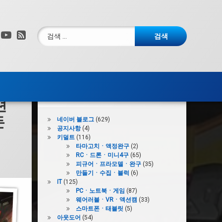
검색:
그램
X.com
YouTube
RSS
카테고리
션
돈
네이버 블로그
(629)
공지사항
(4)
키덜트
(116)
타마고치ㆍ액정완구
(2)
RCㆍ드론ㆍ미니4구
(65)
피규어ㆍ프라모델ㆍ완구
(35)
만들기ㆍ수집ㆍ블럭
(6)
IT
(125)
PCㆍ노트북ㆍ게임
(87)
웨어러블ㆍVRㆍ액션캠
(33)
스마트폰ㆍ태블릿
(5)
아웃도어
(54)