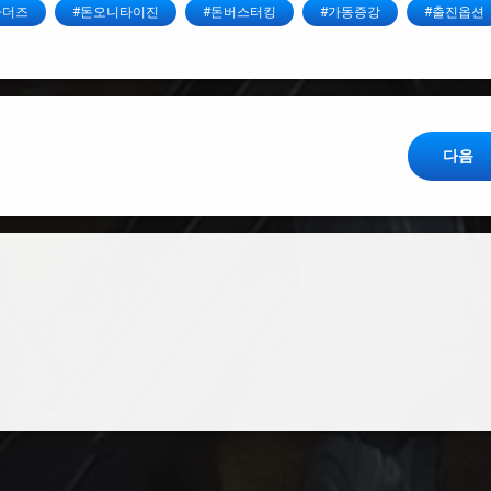
라더즈
#돈오니타이진
#돈버스터킹
#가동증강
#출진옵션
다음