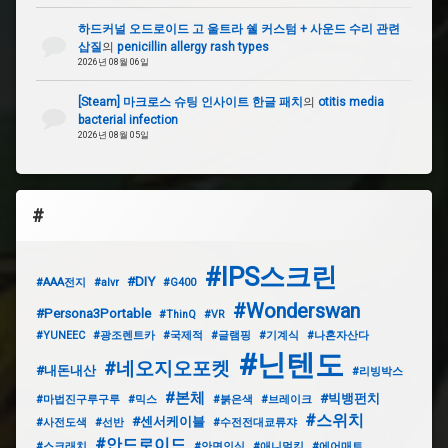
하드커널 오드로이드 고 울트라 쉘 커스텀 + 사운드 수리 관련
삽질
의
penicillin allergy rash types
2026년 08월 06일
[Steam] 마크로스 슈팅 인사이트 한글 패치
의
otitis media
bacterial infection
2026년 08월 05일
#
#IPS스크린
#DIY
#AAA전지
#alvr
#G400
#Wonderswan
#Persona3Portable
#ThinQ
#VR
#YUNEEC
#광조렌트카
#국제적
#글램핑
#기계식
#나혼자산다
#닌텐도
#네오지오포켓
#내돈내산
#리빙박스
#본체
#빅뱅펀치
#마법진구루구루
#믹스
#붉은색
#브레이크
#스위치
#센서케이블
#사전도색
#선반
#수전전대쿄류쟈
#안드로이드
#스크래치
#안면인식
#애니멀킹
#에어매트