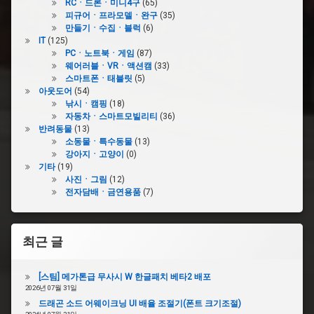
RCㆍ드론ㆍ미니4구
(65)
피규어ㆍ프라모델ㆍ완구
(35)
만들기ㆍ수집ㆍ블럭
(6)
IT
(125)
PCㆍ노트북ㆍ게임
(87)
웨어러블ㆍVRㆍ액션캠
(33)
스마트폰ㆍ태블릿
(5)
아웃도어
(54)
낚시ㆍ캠핑
(18)
자동차ㆍ스마트모빌리티
(36)
반려동물
(13)
소동물ㆍ특수동물
(13)
강아지ㆍ고양이
(0)
기타
(19)
사진ㆍ그림
(12)
전자담배ㆍ금연용품
(7)
최근 글
[스팀] 메가톤급 무사시 W 한글패치 베타2 배포
2026년 07월 31일
드래곤 소드 어웨이크닝 UI 배율 조절기(폰트 크기조절)