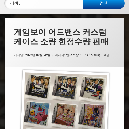
검색:
게임보이 어드밴스 커스텀
케이스 소량 한정수량 판매
카테고리:
게시일:
2023년 02월 28일
게시자:
연구소장
PCㆍ노트북ㆍ게임