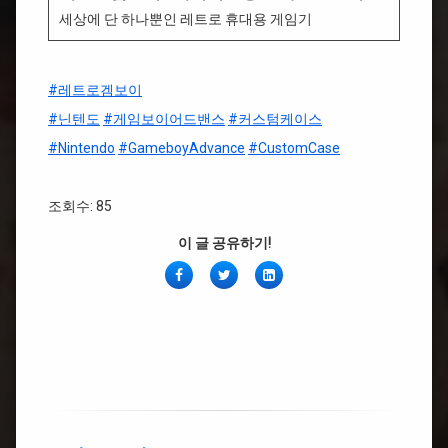
세상에 단 하나뿐인 레트로 휴대용 게임기
#레트로겜보이
#닌텐도
#게임보이어드밴스
#커스텀케이스
#Nintendo
#GameboyAdvance
#CustomCase
조회수: 85
이 글 공유하기!
페
Twitter
링
이
크
스
드
북
인