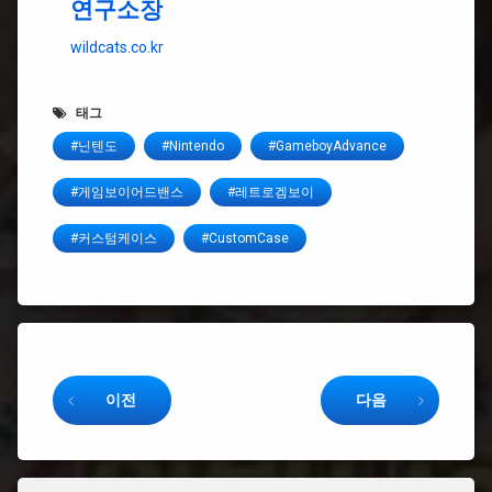
연구소장
wildcats.co.kr
태그
#닌텐도
#Nintendo
#GameboyAdvance
#게임보이어드밴스
#레트로겜보이
#커스텀케이스
#CustomCase
Keep Reading
이전
다음