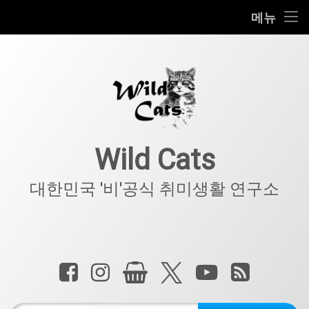
홈
메뉴
콘
공지사항
텐
츠
키덜트
로
바
로
IT
가
기
아웃도어
Wild Cats
반려동물
대한민국 '비'공식 취미생활 연구소
기타
전화 :
페이스북
인스타그램
상점
X.com
YouTube
RSS