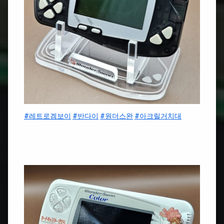
#레트로겜보이
#반다이
#원더스완
#아크릴거치대