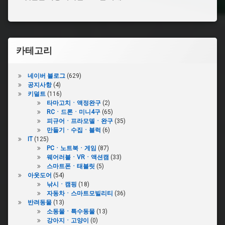
카테고리
네이버 블로그
(629)
공지사항
(4)
키덜트
(116)
타마고치ㆍ액정완구
(2)
RCㆍ드론ㆍ미니4구
(65)
피규어ㆍ프라모델ㆍ완구
(35)
만들기ㆍ수집ㆍ블럭
(6)
IT
(125)
PCㆍ노트북ㆍ게임
(87)
웨어러블ㆍVRㆍ액션캠
(33)
스마트폰ㆍ태블릿
(5)
아웃도어
(54)
낚시ㆍ캠핑
(18)
자동차ㆍ스마트모빌리티
(36)
반려동물
(13)
소동물ㆍ특수동물
(13)
강아지ㆍ고양이
(0)