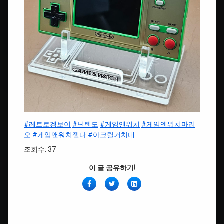
#레트로겜보이
#닌텐도
#게임앤워치
#게임앤워치마리
오
#게임앤워치젤다
#아크릴거치대
조회수: 37
이 글 공유하기!
페
Twitter
링
이
크
스
드
북
인