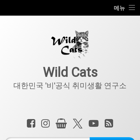
홈
메뉴
콘
공지사항
텐
츠
키덜트
로
바
로
IT
가
기
아웃도어
Wild Cats
반려동물
대한민국 '비'공식 취미생활 연구소
기타
전화 :
페이스북
인스타그램
상점
X.com
YouTube
RSS