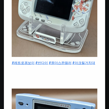
#레트로겜보이
#반다이
#원더스완컬러
#아크릴거치대