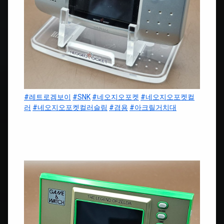
#레트로겜보이
#SNK
#네오지오포켓
#네오지오포켓컬
러
#네오지오포켓컬러슬림
#겸용
#아크릴거치대