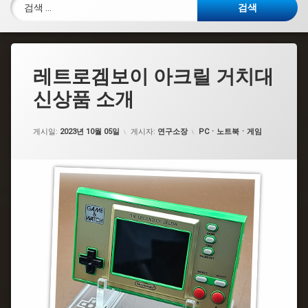
검색:
레트로겜보이 아크릴 거치대
신상품 소개
카테고리:
게시일:
2023년 10월 05일
게시자:
연구소장
PCㆍ노트북ㆍ게임