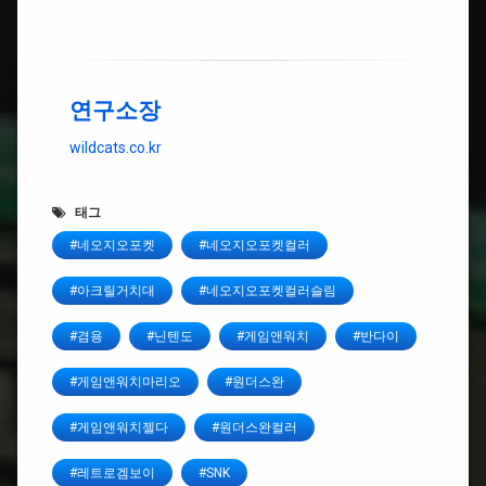
연구소장
wildcats.co.kr
태그
#네오지오포켓
#네오지오포켓컬러
#아크릴거치대
#네오지오포켓컬러슬림
#겸용
#닌텐도
#게임앤워치
#반다이
#게임앤워치마리오
#원더스완
#게임앤워치젤다
#원더스완컬러
#레트로겜보이
#SNK