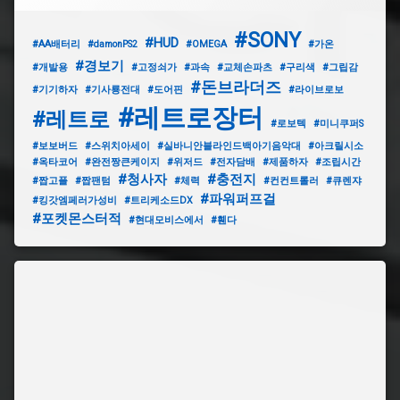
#SONY
#HUD
#AA배터리
#damonPS2
#OMEGA
#가온
#경보기
#개발용
#고정쇠가
#과속
#교체손파츠
#구리색
#그립감
#돈브라더즈
#기기하자
#기사룡전대
#도어핀
#라이브로보
#레트로장터
#레트로
#로보텍
#미니쿠퍼S
#보보버드
#스위치아세이
#실바니안블라인드백아기음악대
#아크릴시소
#옥타코어
#완전짱큰케이지
#위저드
#전자담배
#제품하자
#조립시간
#청사자
#충전지
#짭고플
#짭팬텀
#체력
#컨컨트롤러
#큐렌쟈
#파워퍼프걸
#킹갓엠페러가성비
#트리케소드DX
#포켓몬스터적
#현대모비스에서
#휀다