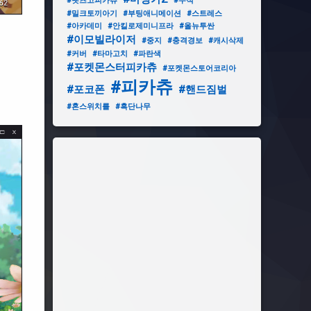
#렛츠고피카츄
#무적
#밀크토끼아기
#부팅애니메이션
#스트레스
#아카데미
#안킬로제미니프라
#올뉴투싼
#이모빌라이저
#중지
#충격경보
#캐시삭제
#커버
#타마고치
#파란색
#포켓몬스터피카츄
#포켓몬스토어코리아
#피카츄
#포코폰
#핸드짐벌
#혼스위치를
#흑단나무