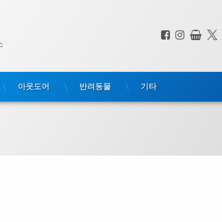
페이스북
인스타
상점
전화 :
소
아웃도어
반려동물
기타