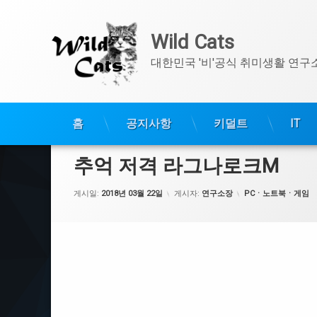
Wild Cats
대한민국 '비'공식 취미생활 연구
콘
홈
공지사항
키덜트
IT
텐
츠
추억 저격 라그나로크M
로
바
카테고리:
게시일:
2018년 03월 22일
게시자:
연구소장
PCㆍ노트북ㆍ게임
로
가
기