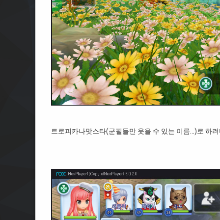
트로피카나맛스타(군필들만 웃을 수 있는 이름…)로 하