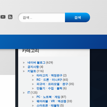
검색:
그램
X.com
YouTube
RSS
카테고리
네이버 블로그
(629)
공지사항
(4)
키덜트
(116)
타마고치ㆍ액정완구
(2)
RCㆍ드론ㆍ미니4구
(65)
피규어ㆍ프라모델ㆍ완구
(35)
만들기ㆍ수집ㆍ블럭
(6)
IT
(125)
PCㆍ노트북ㆍ게임
(87)
웨어러블ㆍVRㆍ액션캠
(33)
스마트폰ㆍ태블릿
(5)