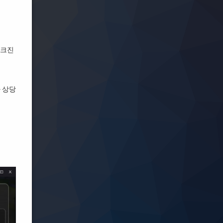
 크진
 상당