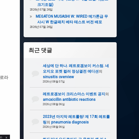
크기조절)
2026년 07월 26일
MEGATON MUSASHI W: WIRED 메가톤급 무
사시 W 한글패치 베타 테스트 버전 배포
2026년 07월 26일
최근 댓글
세상에 단 하나. 레트로겜보이 커스텀. 네
오지오 포켓 컬러 정상결전 에디션
의
sinusitis overview
별로라
2026년 08월 07일
레트로겜보이 크리스마스 이벤트 공지
의
amoxicillin antibiotic reactions
2026년 08월 06일
2023년 마지막 레트롤링! 제 17회 레트롤
링
의
pneumonia diagnosis
2026년 08월 06일