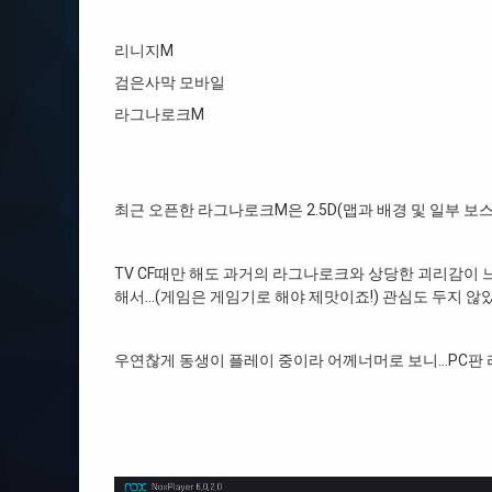
리니지M
검은사막 모바일
라그나로크M
최근 오픈한 라그나로크M은 2.5D(맵과 배경 및 일부 보스
TV CF때만 해도 과거의 라그나로크와 상당한 괴리감이 
해서…(게임은 게임기로 해야 제맛이죠!) 관심도 두지 않
우연찮게 동생이 플레이 중이라 어께너머로 보니…PC판