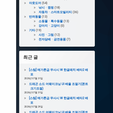
아웃도어
(54)
낚시ㆍ캠핑
(18)
자동차ㆍ스마트모빌리티
(36)
반려동물
(13)
소동물ㆍ특수동물
(13)
강아지ㆍ고양이
(0)
기타
(19)
사진ㆍ그림
(12)
전자담배ㆍ금연용품
(7)
최근 글
[스팀] 메가톤급 무사시 W 한글패치 베타2 배
포
2026년 07월 31일
드래곤 소드 어웨이크닝 UI 배율 조절기(폰트
크기조절)
2026년 07월 31일
[스팀] 메가톤급 무사시 W 한글패치 베타2 배
포
2026년 07월 29일
드래곤 소드 어웨이크닝 UI 배율 조절기(폰트