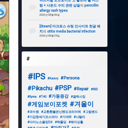
하드커널 오드로이드 고 울트라 쉘 커스
텀 + 사운드 수리 관련 삽질
의
penicillin
allergy rash types
2026년 08월 06일
[Steam] 마크로스 슈팅 인사이트 한글 패
치
의
otitis media bacterial infection
2026년 08월 05일
#
#IPS
#Persona
#Kamry
#PSP
#Pikachu
#Repair
#SSD
#가동증강
#Syma
#T40
#갤럭시킹
#겨울이
#게임보이포켓
#과수원
#교환환불은닌텐도코리아에
#그립밴드
#기갑창세기모스피다
#기어S3
#나탈리
#다이노소울킹DX
#락폴딩
#레이싱휠
#마징가Z