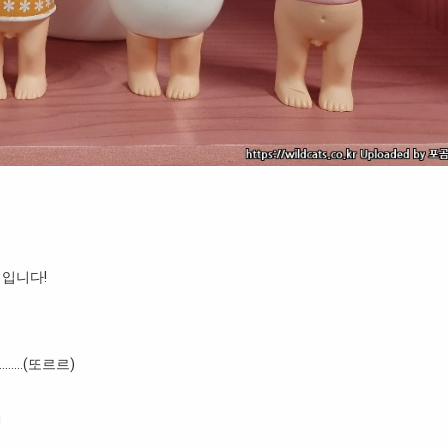
 입니다!
……(또르르)
!