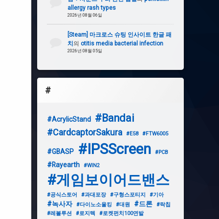
allergy rash types
2026년 08월 06일
[Steam] 마크로스 슈팅 인사이트 한글 패
치
의
otitis media bacterial infection
2026년 08월 05일
#
#Bandai
#AcrylicStand
#CardcaptorSakura
#E58
#FTW6005
#IPSScreen
#GBASP
#PCB
#Rayearth
#WIN2
#게임보이어드밴스
#공식스토어
#과대포장
#구형스포티지
#기아
#녹사자
#드론
#다이노소울킹
#대원
#락칩
#레볼루션
#로지텍
#로켓펀치100연발