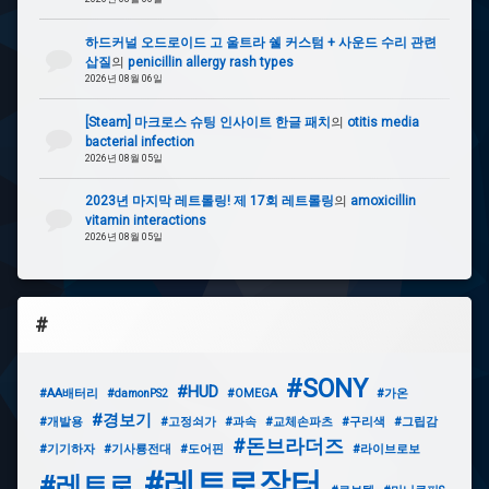
하드커널 오드로이드 고 울트라 쉘 커스텀 + 사운드 수리 관련
삽질
의
penicillin allergy rash types
2026년 08월 06일
[Steam] 마크로스 슈팅 인사이트 한글 패치
의
otitis media
bacterial infection
2026년 08월 05일
2023년 마지막 레트롤링! 제 17회 레트롤링
의
amoxicillin
vitamin interactions
2026년 08월 05일
#
#SONY
#HUD
#AA배터리
#damonPS2
#OMEGA
#가온
#경보기
#개발용
#고정쇠가
#과속
#교체손파츠
#구리색
#그립감
#돈브라더즈
#기기하자
#기사룡전대
#도어핀
#라이브로보
#레트로장터
#레트로