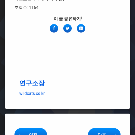
조회수: 1164
이 글 공유하기!
페
Twitter
링
이
크
스
드
북
인
연구소장
wildcats.co.kr
Keep Reading
이전
다음