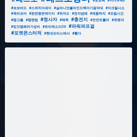
#로보텍
#미니쿠퍼S
#보보버드
#스위치아세이
#실바니안블라인드백아기음악대
#아크릴시소
#옥타코어
#완전짱큰케이지
#위저드
#전자담배
#제품하자
#조립시간
#청사자
#충전지
#짭고플
#짭팬텀
#체력
#컨컨트롤러
#큐렌쟈
#파워퍼프걸
#킹갓엠페러가성비
#트리케소드DX
#포켓몬스터적
#현대모비스에서
#휀다