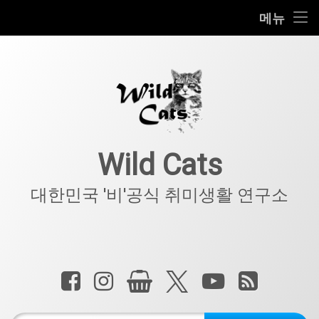
홈
메뉴
콘
공지사항
텐
츠
키덜트
로
바
로
IT
가
기
아웃도어
Wild Cats
반려동물
대한민국 '비'공식 취미생활 연구소
기타
전화 :
페이스북
인스타그램
상점
X.com
YouTube
RSS