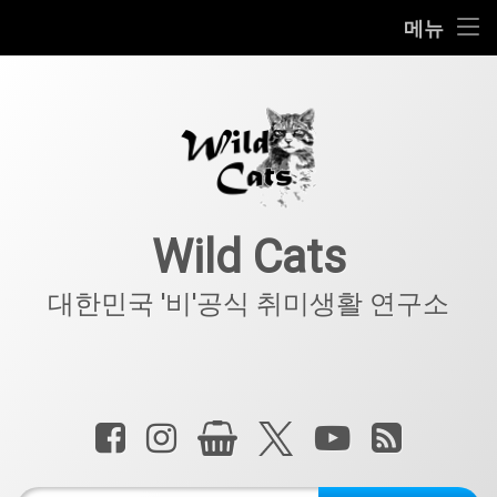
홈
메뉴
콘
공지사항
텐
츠
키덜트
로
바
로
IT
가
기
아웃도어
Wild Cats
반려동물
대한민국 '비'공식 취미생활 연구소
기타
전화 :
페이스북
인스타그램
상점
X.com
YouTube
RSS