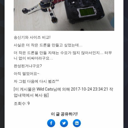
송신기와 사이즈 비교!
사실은 더 작은 드론을 만들고 싶었는데…
더 작은 드론을 만들 자재는 수요가 많지 않아서인지… 터무
니 없이 비싸더라구요…
완성된거냐구요?
아직 멀었어요~
자 그럼 다음에 다시 뵙죠^^
[이 게시물은 Wild Cats님에 의해 2017-10-24 23:34:21 작
업내역에서 복사 됨]
조회수: 9
이 글 공유하기!
페
Twitter
링
이
크