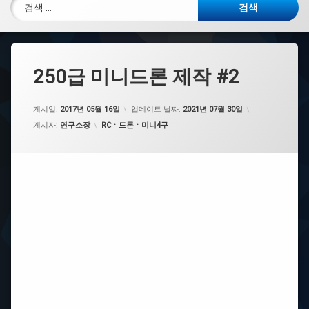
검색:
250급 미니드론 제작 #2
게시일:
2017년 05월 16일
업데이트 날짜:
2021년 07월 30일
카테고리:
게시자:
연구소장
RCㆍ드론ㆍ미니4구