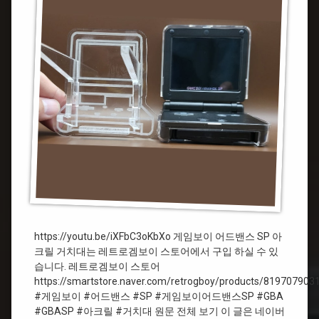
임
SP
보
아
이
크
릴
거
#
치
어
대
드
제
밴
작
스
#SP
#
게
임
보
이
어
https://youtu.be/iXFbC3oKbXo 게임보이 어드밴스 SP 아
드
크릴 거치대는 레트로겜보이 스토어에서 구입 하실 수 있
밴
습니다. 레트로겜보이 스토어
스
https://smartstore.naver.com/retrogboy/products/819707903
SP
#게임보이 #어드밴스 #SP #게임보이어드밴스SP #GBA
#GBASP #아크릴 #거치대 원문 전체 보기 이 글은 네이버
#GBASP