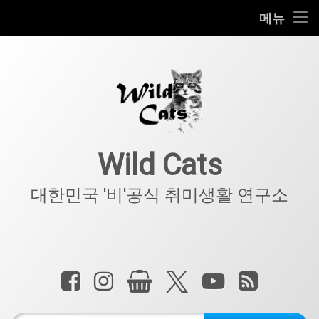
홈
메뉴
콘
공지사항
텐
츠
키덜트
로
바
로
IT
가
기
아웃도어
Wild Cats
반려동물
대한민국 '비'공식 취미생활 연구소
기타
전화 :
페이스북
인스타그램
상점
X.com
YouTube
RSS