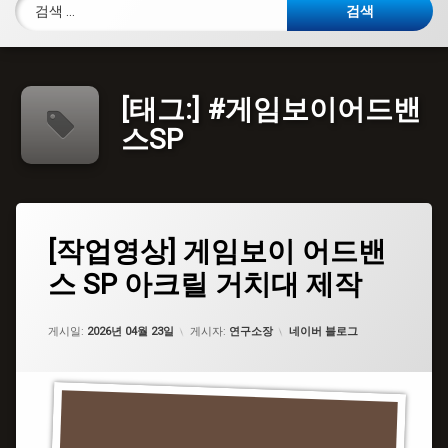
검색:
[태그:]
#게임보이어드밴
스SP
태
[작
[작업영상] 게임보이 어드밴
에
그
업
댓
스 SP 아크릴 거치대 제작
영
#
글
상]
거
을
게
치
남
임
카테고리:
대
게시일:
기
2026년 04월 23일
게시자:
연구소장
네이버 블로그
보
세
이
요.
#GBA
어
드
#
밴
게
스