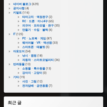
이
네이버 블로그
(629)
어
공지사항
(4)
드
키덜트
(116)
밴
타마고치ㆍ액정완구
(2)
스
RCㆍ드론ㆍ미니4구
(65)
SP
피규어ㆍ프라모델ㆍ완구
(35)
만들기ㆍ수집ㆍ블럭
(6)
#GBASP
IT
(125)
PCㆍ노트북ㆍ게임
(87)
웨어러블ㆍVRㆍ액션캠
(33)
스마트폰ㆍ태블릿
(5)
아웃도어
(54)
낚시ㆍ캠핑
(18)
자동차ㆍ스마트모빌리티
(36)
반려동물
(13)
소동물ㆍ특수동물
(13)
강아지ㆍ고양이
(0)
기타
(19)
사진ㆍ그림
(12)
전자담배ㆍ금연용품
(7)
최근 글