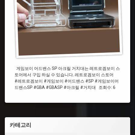
대
보
제
이
작
#
레
트
로
겜
보
이
#
게임보이 어드밴스 SP 아크릴 거치대는 레트로겜보이 스
어
토어에서 구입 하실 수 있습니다. 레트로겜보이 스토어
드
#레트로겜보이 #게임보이 #어드밴스 #SP #게임보이어
밴
드밴스SP #GBA #GBASP #아크릴 #거치대 조회수: 6
스
#SP
#
게
카테고리
임
보