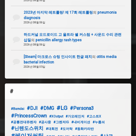
2026년 08월 06일
2023년 마지막 레트롤링! 제 17회 레트롤링
의
pneumonia
diagnosis
2026년 08월 06일
하드커널 오드로이드 고 울트라 쉘 커스텀 + 사운드 수리 관련
삽질
의
penicillin allergy rash types
2026년 08월 06일
[Steam] 마크로스 슈팅 인사이트 한글 패치
의
otitis media
bacterial infection
2026년 08월 05일
#
#LG
#DJI
#DMG
#Persona3
#Bamdai
#PrincessCrown
#XOutput
#가오레인저
#고스트X
#공룡전대쥬렌쟈
#공사중
#그렌저IG
#내비게이션
#누름쇠
#닌텐도스위치
#대회전
#도어락
#동화카라반
#레이저커팅