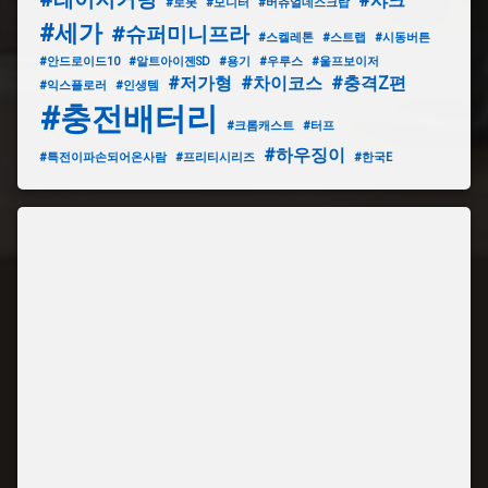
#샤크
#로봇
#모니터
#버츄얼데스크탑
#세가
#슈퍼미니프라
#스켈레톤
#스트랩
#시동버튼
#안드로이드10
#알트아이젠SD
#용기
#우루스
#울프보이저
#저가형
#차이코스
#충격Z편
#익스플로러
#인생템
#충전배터리
#크롬캐스트
#터프
#하우징이
#특전이파손되어온사람
#프리티시리즈
#한국E