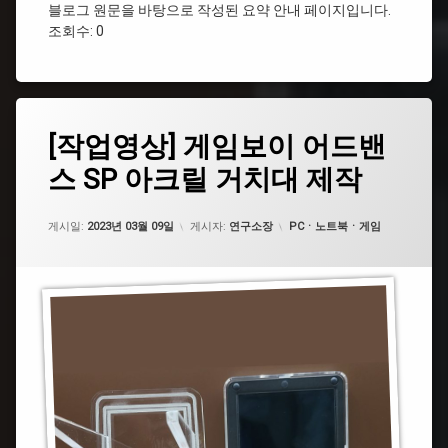
블로그 원문을 바탕으로 작성된 요약 안내 페이지입니다.
조회수: 0
#
아
크
릴
태
[작
[작업영상] 게임보이 어드밴
에
그
업
댓
스 SP 아크릴 거치대 제작
영
#
글
상]
아
을
게
크
남
업데이트 날짜:
2023년 03월 09일
임
카테고리:
릴
게시일:
기
2023년 03월 09일
게시자:
연구소장
PCㆍ노트북ㆍ게임
보
세
이
요.
#
어
거
드
치
밴
대
스
SP
#GBA
아
크
릴
#
거
게
치
임