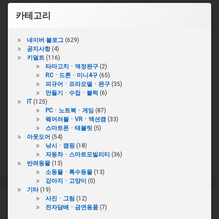
카테고리
네이버 블로그
(629)
공지사항
(4)
키덜트
(116)
타마고치ㆍ액정완구
(2)
RCㆍ드론ㆍ미니4구
(65)
피규어ㆍ프라모델ㆍ완구
(35)
만들기ㆍ수집ㆍ블럭
(6)
IT
(125)
PCㆍ노트북ㆍ게임
(87)
웨어러블ㆍVRㆍ액션캠
(33)
스마트폰ㆍ태블릿
(5)
아웃도어
(54)
낚시ㆍ캠핑
(18)
자동차ㆍ스마트모빌리티
(36)
반려동물
(13)
소동물ㆍ특수동물
(13)
강아지ㆍ고양이
(0)
기타
(19)
사진ㆍ그림
(12)
전자담배ㆍ금연용품
(7)