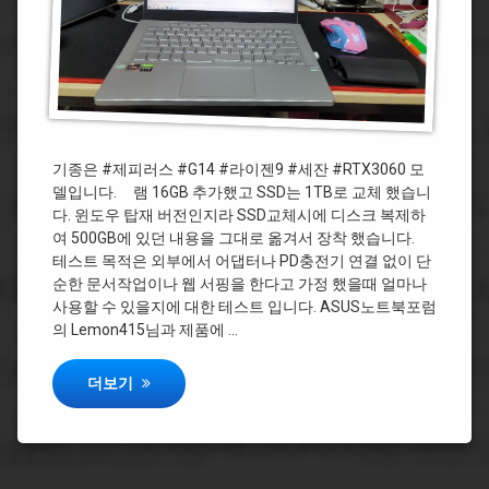
젠
테
9
스
트
#
세
잔
#RTX3060
기종은 #제피러스 #G14 #라이젠9 #세잔 #RTX3060 모
델입니다. 램 16GB 추가했고 SSD는 1TB로 교체 했습니
다. 윈도우 탑재 버전인지라 SSD교체시에 디스크 복제하
여 500GB에 있던 내용을 그대로 옮겨서 장착 했습니다.
테스트 목적은 외부에서 어댑터나 PD충전기 연결 없이 단
순한 문서작업이나 웹 서핑을 한다고 가정 했을때 얼마나
사용할 수 있을지에 대한 테스트 입니다. ASUS노트북포럼
의 Lemon415님과 제품에 …
ASUS ROG 제피러스 G14 배터리 러닝타임 테스트
더보기