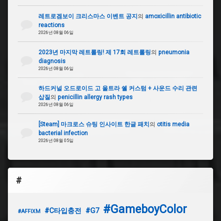
레트로겜보이 크리스마스 이벤트 공지
의
amoxicillin antibiotic
reactions
2026년 08월 06일
2023년 마지막 레트롤링! 제 17회 레트롤링
의
pneumonia
diagnosis
2026년 08월 06일
하드커널 오드로이드 고 울트라 쉘 커스텀 + 사운드 수리 관련
삽질
의
penicillin allergy rash types
2026년 08월 06일
[Steam] 마크로스 슈팅 인사이트 한글 패치
의
otitis media
bacterial infection
2026년 08월 05일
#
#GameboyColor
#C타입충전
#G7
#AFFIXM