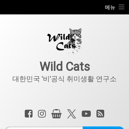
홈
메뉴
콘
공지사항
텐
츠
키덜트
로
바
로
IT
가
기
아웃도어
Wild Cats
반려동물
대한민국 '비'공식 취미생활 연구소
기타
전화 :
페이스북
인스타그램
상점
X.com
YouTube
RSS