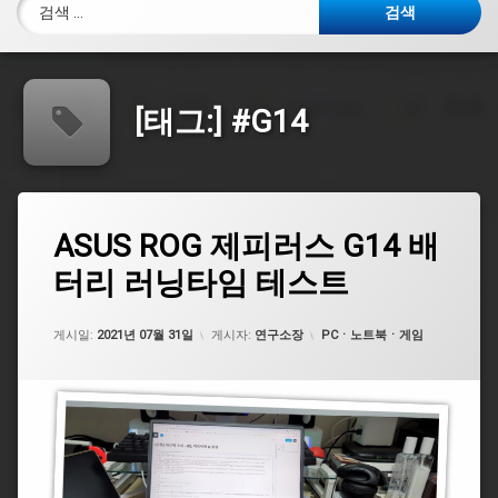
검색:
[태그:]
#G14
태
ASUS
ASUS ROG 제피러스 G14 배
에
그
ROG
댓
터리 러닝타임 테스트
제
#
글
피
제
을
러
피
남
업데이트 날짜:
2021년 08월 19일
스
카테고리:
러
게시일:
기
2021년 07월 31일
게시자:
연구소장
PCㆍ노트북ㆍ게임
G14
스
세
배
요.
터
#G14
리
러
#
닝
라
타
이
임