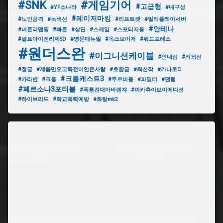
#SNK
#게임기어
#고급형
#YF소나타
#내구성
#레이저마킹
#노인공격
#녹색선
#리프트캣
#멀티플레이서버
#안테나
#버튼리맵핑
#빠른
#상단
#스케일
#스포티지용
#알트아이젠리제SD
#영문매뉴얼
#옥스보이저
#워드프레스
#원더스완
#이그니션케이블
#인내심
#적외선
#정글
#제품만오고특전이안온사람
#초합금
#최신작
#카나로C
#크롬캐스트3
#카라반
#크롬
#투르비옹
#파일더
#팬텀
#페르소나3포터블
#폭룡전대아바렌쟈
#피카츄이브이에디션
#하이브리드
#학교폭력예방
#화랑mk2