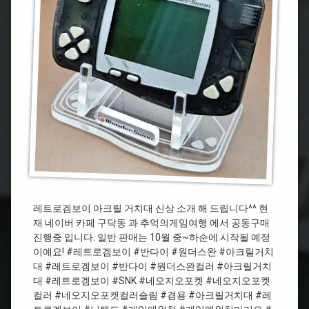
마
품
리
소
오
개
#
원
더
스
완
#
게
임
앤
워
치
레트로겜보이 아크릴 거치대 신상 소개 해 드립니다^^ 현
젤
다
재 네이버 카페 구닥동 과 추억의게임여행 에서 공동구매
진행중 입니다. 일반 판매는 10월 중~하순에 시작될 예정
#
이예요! #레트로겜보이 #반다이 #원더스완 #아크릴거치
원
대 #레트로겜보이 #반다이 #원더스완컬러 #아크릴거치
더
대 #레트로겜보이 #SNK #네오지오포켓 #네오지오포켓
스
컬러 #네오지오포켓컬러슬림 #겸용 #아크릴거치대 #레
완