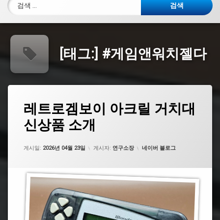
검색:
[태그:]
#게임앤워치젤다
태
레
레트로겜보이 아크릴 거치대
에
그
트
댓
신상품 소개
로
#
글
겜
반
을
보
다
남
이
카테고리:
이
게시일:
기
2026년 04월 23일
게시자:
연구소장
네이버 블로그
아
세
크
요.
#
릴
게
거
임
치
앤
대
워
신
치
상