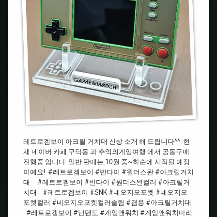
네
품
지
오
소
오
지
개
포
오
켓
포
컬
켓
러
#
#
네
아
오
크
지
릴
오
거
포
치
켓
대
컬
러
레트로겜보이 아크릴 거치대 신상 소개 해 드립니다^^ ​ 현
#
재 네이버 카페 구닥동 과 추억의게임여행 에서 공동구매
네
#
오
진행중 입니다. 일반 판매는 10월 중~하순에 시작될 예정
아
지
크
이예요! ​ #레트로겜보이 #반다이 #원더스완 #아크릴거치
오
릴
대 ​ ​ #레트로겜보이 #반다이 #원더스완컬러 #아크릴거
포
거
치대 ​ ​ ​ #레트로겜보이 #SNK #네오지오포켓 #네오지오
켓
치
포켓컬러 #네오지오포켓컬러슬림 #겸용 #아크릴거치대 ​
컬
대
​ ​ #레트로겜보이 #닌텐도 #게임앤워치 #게임앤워치마리
러