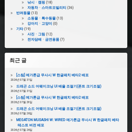
임
낚시ㆍ캠핑
(18)
앤
자동차ㆍ스마트모빌리티
(36)
워
반려동물
(13)
치
소동물ㆍ특수동물
(13)
강아지ㆍ고양이
(0)
기타
(19)
#
사진ㆍ그림
(12)
반
전자담배ㆍ금연용품
(7)
다
이
#
최근 글
게
임
앤
[스팀] 메가톤급 무사시 W 한글패치 베타2 배포
워
2026년 07월 31일
치
드래곤 소드 어웨이크닝 UI 배율 조절기(폰트 크기조절)
마
2026년 07월 31일
리
[스팀] 메가톤급 무사시 W 한글패치 베타2 배포
오
2026년 07월 29일
드래곤 소드 어웨이크닝 UI 배율 조절기(폰트 크기조절)
#
2026년 07월 26일
원
MEGATON MUSASHI W: WIRED 메가톤급 무사시 W 한글패치 베타
더
테스트 버전 배포
스
2026년 07월 26일