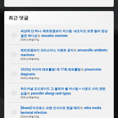
완
#
최근 댓글
게
임
앤
세상에 단 하나. 레트로겜보이 커스텀. 네오지오 포켓 컬러 정상
워
결전 에디션
의
sinusitis overview
치
2026년 08월 07일
젤
다
레트로겜보이 크리스마스 이벤트 공지
의
amoxicillin antibiotic
reactions
#
2026년 08월 06일
원
더
2023년 마지막 레트롤링! 제 17회 레트롤링
의
pneumonia
스
diagnosis
완
2026년 08월 06일
컬
러
하드커널 오드로이드 고 울트라 쉘 커스텀 + 사운드 수리 관련
삽질
의
penicillin allergy rash types
2026년 08월 06일
[Steam] 마크로스 슈팅 인사이트 한글 패치
의
otitis media
bacterial infection
2026년 08월 05일