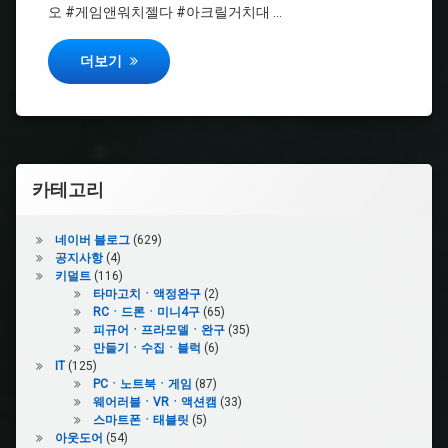
슬
오 #게임앤워치젤다 #아크릴거치대 …
#
림
네
오
레트로겜보이 아크릴 거치대 신상품 소개
더보기
#
지
겸
오
용
포
켓
컬
#
러
닌
슬
텐
카테고리
림
도
네이버 블로그
(629)
#
#
공지사항
(4)
겸
게
키덜트
(116)
용
임
타마고치ㆍ액정완구
(2)
앤
RCㆍ드론ㆍ미니4구
(65)
워
#
피규어ㆍ프라모델ㆍ완구
(35)
치
닌
만들기ㆍ수집ㆍ블럭
(6)
텐
IT
(125)
도
PCㆍ노트북ㆍ게임
(87)
웨어러블ㆍVRㆍ액션캠
(33)
#
스마트폰ㆍ태블릿
(5)
게
아웃도어
(54)