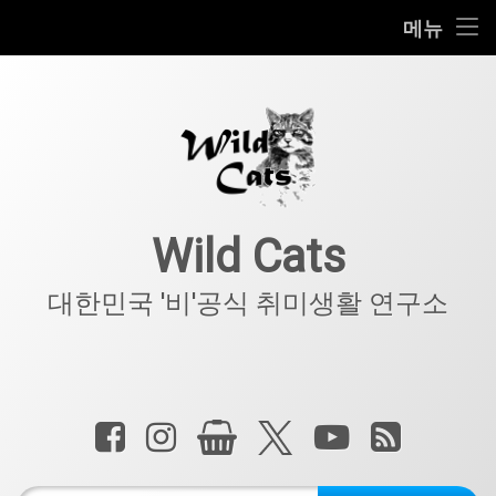
홈
메뉴
콘
공지사항
텐
츠
키덜트
로
바
로
IT
가
기
아웃도어
Wild Cats
반려동물
대한민국 '비'공식 취미생활 연구소
기타
전화 :
페이스북
인스타그램
상점
X.com
YouTube
RSS