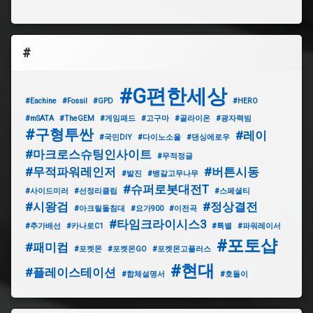
#
#G편한세상
#Eachine
#Fossil
#GPD
#HERO
#mSATA
#TheGEM
#게임패드
#고구마
#골라이온
#광자력빔
#구형투싼
#레이
#국민DIY
#다이노소울
#댄싱에로우
#마크로스슈팅인사이트
#무적정글
#무적파워레인저
#버튼시동
#발진
#뱅갈고무나무
#슈퍼로봇대전T
#사이드미러
#선정리클립
#스페셜티
#시왕검
#정상결전
#아크릴돌침대
#요가900
#이전곡
#타임크라이시스3
#추가배선
#카나로C1
#특별
#파워레이서
#포토샵
#패미컴
#포켓몬
#포켓몬GO
#포켓몬고플러스
#현대
#플레이스테이션
#합체설명서
#호돌이