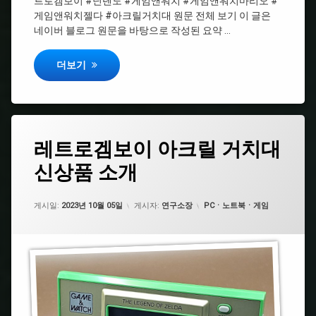
트로겜보이 #닌텐도 #게임앤워치 #게임앤워치마리오 #
컬
게임앤워치젤다 #아크릴거치대 원문 전체 보기 이 글은
러
네이버 블로그 원문을 바탕으로 작성된 요약 …
#
레
레트로겜보이 아크릴 거치대 신상품 소개
더보기
트
로
겜
보
이
태
레
레트로겜보이 아크릴 거치대
에
그
#SNK
트
댓
신상품 소개
로
#
글
겜
레
을
#
보
트
남
네
이
카테고리:
로
게시일:
기
2023년 10월 05일
게시자:
연구소장
PCㆍ노트북ㆍ게임
오
아
겜
세
지
크
보
요.
오
릴
이
포
거
켓
치
#SNK
대
#
신
네
#
상
오