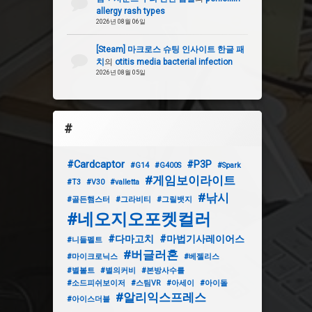
allergy rash types
2026년 08월 06일
[Steam] 마크로스 슈팅 인사이트 한글 패
치
의
otitis media bacterial infection
2026년 08월 05일
#
#Cardcaptor
#P3P
#G14
#G400S
#Spark
#게임보이라이트
#T3
#V30
#valletta
#낚시
#골든햄스터
#그라비티
#그릴뱃지
#네오지오포켓컬러
#다마고치
#마법기사레이어스
#니들펠트
#버글러혼
#마이크로닉스
#베젤리스
#별볼트
#별의커비
#본방사수를
#소드피쉬보이저
#스팀VR
#아세이
#아이돌
#알리익스프레스
#아이스더블