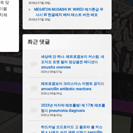
쏙 맞
2026년 07월 26일
테이블
MEGATON MUSASHI W: WIRED 메가톤급 무
설치해
사시 W 한글패치 베타 테스트 버전 배포
2026년 07월 26일
최근 댓글
세상에 단 하나. 레트로겜보이 커스텀. 네
오지오 포켓 컬러 정상결전 에디션
의
sinusitis overview
2026년 08월 07일
레트로겜보이 크리스마스 이벤트 공지
의
amoxicillin antibiotic reactions
2026년 08월 06일
2023년 마지막 레트롤링! 제 17회 레트롤
링
의
pneumonia diagnosis
2026년 08월 06일
하드커널 오드로이드 고 울트라 쉘 커스
텀 + 사운드 수리 관련 삽질
의
penicillin