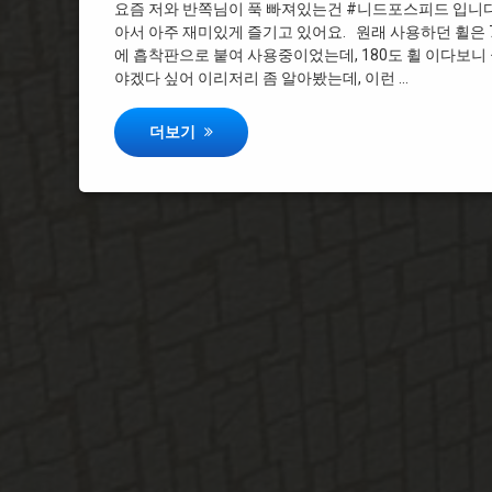
요즘 저와 반쪽님이 푹 빠져있는건 #니드포스피드 입니다
아서 아주 재미있게 즐기고 있어요. 원래 사용하던 휠은
에 흡착판으로 붙여 사용중이었는데, 180도 휠 이다보
야겠다 싶어 이리저리 좀 알아봤는데, 이런 …
겜맥 아우라 레이싱 휠 + 겜맥 레이싱 휠 스탠드
더보기