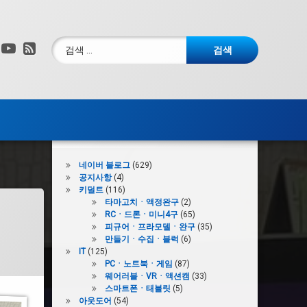
검색:
그램
X.com
YouTube
RSS
카테고리
네이버 블로그
(629)
공지사항
(4)
키덜트
(116)
타마고치ㆍ액정완구
(2)
RCㆍ드론ㆍ미니4구
(65)
피규어ㆍ프라모델ㆍ완구
(35)
만들기ㆍ수집ㆍ블럭
(6)
IT
(125)
PCㆍ노트북ㆍ게임
(87)
웨어러블ㆍVRㆍ액션캠
(33)
스마트폰ㆍ태블릿
(5)
아웃도어
(54)