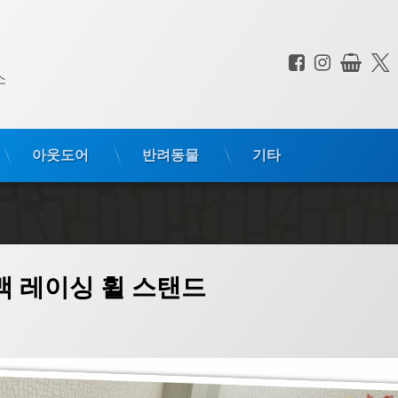
페이스북
인스타
상점
전화 :
소
아웃도어
반려동물
기타
맥 레이싱 휠 스탠드