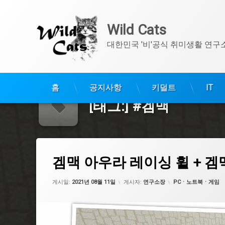
Wild Cats
대한민국 '비'공식 취미생활 연구
콘
텐
홈
공지사항
키덜트
IT
츠
[태그:]
#겜맥
로
바
로
가
겜맥 아우라 레이싱 휠 + 겜맥 레이싱 휠 스탠드에
기
댓글 1개
태
겜맥 아우라 레이싱 휠 + 겜
그
#니드포스피드
업데이트 날짜:
2021년 08월 19일
카테고리:
게시일:
2021년 08월 11일
게시자:
연구소장
PCㆍ노트북ㆍ게임
#내돈내산
#파워레이서