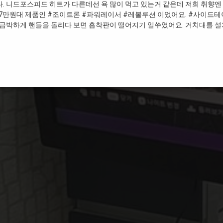
. 니드포스피드 히트가 다른데선 욕 많이 먹고 있는거 같은데 저희 취향엔 
 7만원대 제품인 #조이트론 #파워레이서 #레볼루션 이었어요. #사이드
니 급박하게 핸들을 돌리다 보면 흡착판이 떨어지기 일쑤였어요. 거치대를 