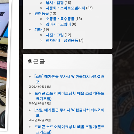
낚시ㆍ캠핑
(18)
자동차ㆍ스마트모빌리티
(36)
반려동물
(13)
소동물ㆍ특수동물
(13)
강아지ㆍ고양이
(0)
기타
(19)
사진ㆍ그림
(12)
전자담배ㆍ금연용품
(7)
최근 글
[스팀] 메가톤급 무사시 W 한글패치 베타2 배
포
2026년 07월 31일
드래곤 소드 어웨이크닝 UI 배율 조절기(폰트
크기조절)
2026년 07월 31일
[스팀] 메가톤급 무사시 W 한글패치 베타2 배
포
2026년 07월 29일
드래곤 소드 어웨이크닝 UI 배율 조절기(폰트
크기조절)