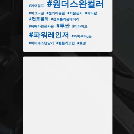
#원더스완컬러
#에어펌프
#이그니션
#젠카이쥬란
#지문센서
#커터칼
#컨트롤러
#컨트롤러용배터리
#투싼
#택배가안온사람
#티라미고
#파워레인저
#파이루다_온
#하이패스단말기
#핸들리모컨
#호갱