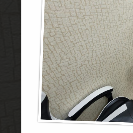
#레볼루션
#사이드테이블
#조립시간
#겜맥
#아우라
#레이싱휠
#알파스캔
#XOutput
#조이트론
#버튼리맵핑