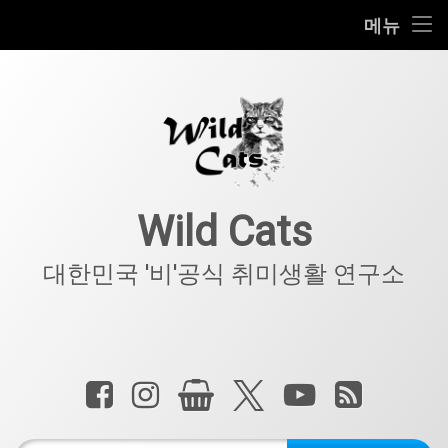
홈
메뉴
콘
공지사항
텐
츠
키덜트
로
바
로
IT
가
기
아웃도어
Wild Cats
반려동물
대한민국 '비'공식 취미생활 연구소
기타
전화 :
페이스북
인스타그램
상점
X.com
YouTube
RSS