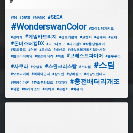
#
#SEGA
#G6
#GPASS
#MANIC
#WonderswanColor
#갈아입히기키트
#게임카트리지
#강하게
#경보기본체
#고뱃지
#관계자
#교체
#돈버스터킹DX
#라그나로크
#라이젠9
#락폴딩릴레이
#로즈골드
#면봉
#모비스
#배선도
#배송조회가되지않는사람
#브레스트파이어
#별드라이버와
#보조배터리
#복층
#블루투스
#스팀
#사쿠라
#스완크리스탈
#수냉식
#스타볼
#오토파이어
#워치와인더
#장도연
#장어징조
#저감도안테나
#충전배터리개조
#젠카이가온
#쥬오우와일드
#지지대
#태풍
#트리케소드
#퍼펙트
#프렌치
#화웨이