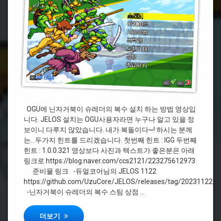
이
이
드
슈
고
레
울
더
트
의
라
복
수
#Ports
설
치
하
#PortMaster
는
법
OGU에 닌자거북이 슈레더의 복수 설치 하는 방법 영상입
#
OGU
닌
니다. JELOS 설치는 OGU사용자라면 누구나 알고 있을 정
JELOS
자
보이니 다루지 않았습니다. 내가 복돌이다~! 하시는 분께
PortMaster
거
는…두가지 힌트를 드리겠습니다. 첫번째 힌트 : IGG 두번째
TMNT
북
힌트 : 1.0.0.321 영상보다 사진과 텍스트가 좋은분은 아래
이
링크로 https://blog.naver.com/ccs2121/223275612973
준비물 링크 -듀얼코어님의 JELOS 1122
#
https://github.com/UzuCore/JELOS/releases/tag/20231122
슈
-닌자거북이 슈레더의 복수 스팀 상점 …
레
더
의
오드로이드 고 울트라에 닌자거북이 슈레더의 복수 설치하는법 OGU 
더보기
복