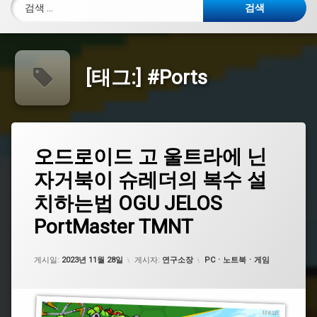
검색:
[태그:]
#Ports
태
오
오드로이드 고 울트라에 닌
에
그
드
댓
자거북이 슈레더의 복수 설
로
#
글
이
오
22
치하는법 OGU JELOS
드
드
개
고
로
PortMaster TMNT
울
이
트
드
라
카테고리:
게시일:
2023년 11월 28일
게시자:
연구소장
PCㆍ노트북ㆍ게임
에
#
닌
오
자
드
거
로
북