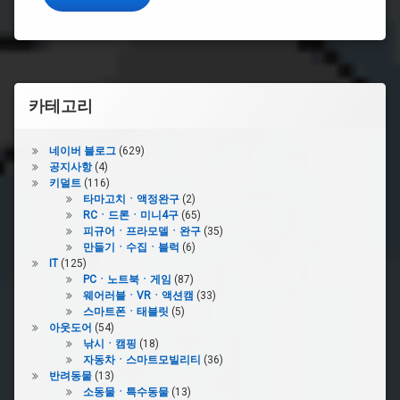
수
#
돌
연
변
카테고리
이
닌
자
네이버 블로그
(629)
거
공지사항
(4)
북
키덜트
(116)
이
타마고치ㆍ액정완구
(2)
슈
RCㆍ드론ㆍ미니4구
(65)
레
피규어ㆍ프라모델ㆍ완구
(35)
더
만들기ㆍ수집ㆍ블럭
(6)
의
IT
(125)
복
PCㆍ노트북ㆍ게임
(87)
수
웨어러블ㆍVRㆍ액션캠
(33)
스마트폰ㆍ태블릿
(5)
#TMNT
아웃도어
(54)
낚시ㆍ캠핑
(18)
자동차ㆍ스마트모빌리티
(36)
#
반려동물
(13)
코
소동물ㆍ특수동물
(13)
와