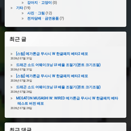
강아지ㆍ고양이
(0)
붕
기타
(19)
가
사진ㆍ그림
(12)
전자담배ㆍ금연용품
(7)
#
레
트
로
최근 글
겜
보
이
[스팀] 메가톤급 무사시 W 한글패치 베타2 배포
2026년 07월 31일
드래곤 소드 어웨이크닝 UI 배율 조절기(폰트 크기조절)
#
2026년 07월 31일
피
[스팀] 메가톤급 무사시 W 한글패치 베타2 배포
자
2026년 07월 29일
는
불
드래곤 소드 어웨이크닝 UI 배율 조절기(폰트 크기조절)
고
2026년 07월 26일
기
MEGATON MUSASHI W: WIRED 메가톤급 무사시 W 한글패치 베타
피
테스트 버전 배포
자
2026년 07월 26일
#
하
최근 댓글
드