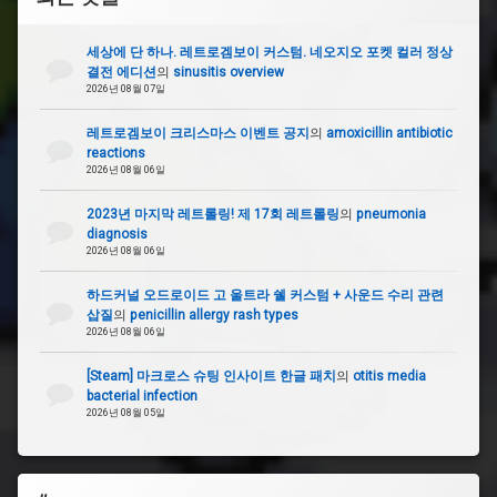
커
널
세상에 단 하나. 레트로겜보이 커스텀. 네오지오 포켓 컬러 정상
결전 에디션
의
sinusitis overview
2026년 08월 07일
레트로겜보이 크리스마스 이벤트 공지
의
amoxicillin antibiotic
reactions
2026년 08월 06일
2023년 마지막 레트롤링! 제 17회 레트롤링
의
pneumonia
diagnosis
2026년 08월 06일
하드커널 오드로이드 고 울트라 쉘 커스텀 + 사운드 수리 관련
삽질
의
penicillin allergy rash types
2026년 08월 06일
[Steam] 마크로스 슈팅 인사이트 한글 패치
의
otitis media
bacterial infection
2026년 08월 05일