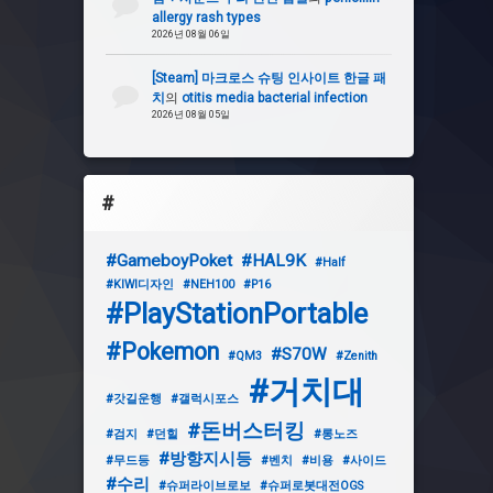
allergy rash types
2026년 08월 06일
[Steam] 마크로스 슈팅 인사이트 한글 패
치
의
otitis media bacterial infection
2026년 08월 05일
#
#GameboyPoket
#HAL9K
#Half
#KIWI디자인
#NEH100
#P16
#PlayStationPortable
#Pokemon
#S70W
#QM3
#Zenith
#거치대
#갓길운행
#갤럭시포스
#돈버스터킹
#검지
#던힐
#롱노즈
#방향지시등
#무드등
#벤치
#비용
#사이드
#수리
#슈퍼라이브로보
#슈퍼로봇대전OGS