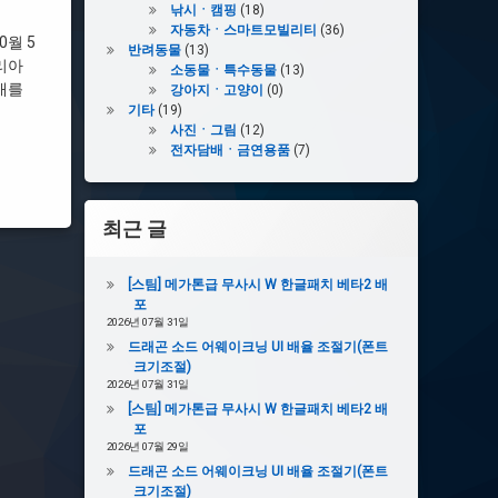
낚시ㆍ캠핑
(18)
자동차ㆍ스마트모빌리티
(36)
월 5
반려동물
(13)
리아
소동물ㆍ특수동물
(13)
매를
강아지ㆍ고양이
(0)
기타
(19)
사진ㆍ그림
(12)
전자담배ㆍ금연용품
(7)
최근 글
[스팀] 메가톤급 무사시 W 한글패치 베타2 배
포
2026년 07월 31일
드래곤 소드 어웨이크닝 UI 배율 조절기(폰트
크기조절)
2026년 07월 31일
[스팀] 메가톤급 무사시 W 한글패치 베타2 배
포
2026년 07월 29일
드래곤 소드 어웨이크닝 UI 배율 조절기(폰트
크기조절)