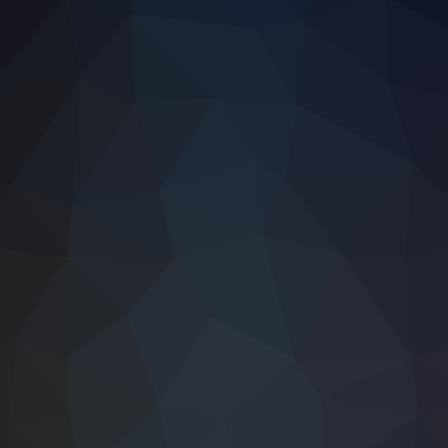
#불만
#멀티플레이서버
#레츠고
#시간
#환불요구
#국제적
#이브이의
#비용
#포켓몬
#호갱
#포켓몬스토어코리아