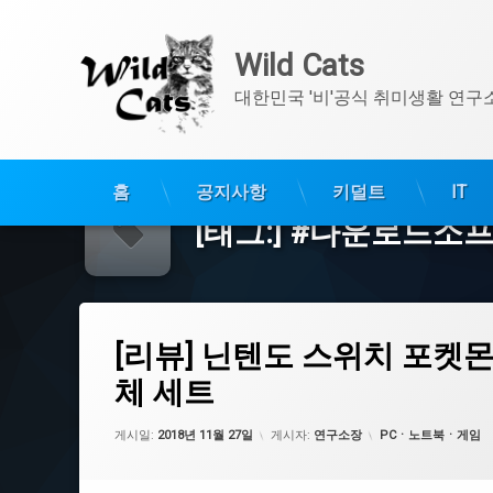
Wild Cats
대한민국 '비'공식 취미생활 연구
콘
텐
홈
공지사항
키덜트
IT
츠
[태그:]
#다운로드소
로
바
로
가
[리뷰] 닌텐도 스위치 포켓몬스터 레츠고 피카츄ㆍ이브이 특
기
에 댓글을 남기세요.
태
[리뷰] 닌텐도 스위치 포켓
그
#생각이있는건지
체 세트
#진동모터
업데이트 날짜:
2021년 07월 29일
카테고리:
게시일:
2018년 11월 27일
게시자:
연구소장
PCㆍ노트북ㆍ게임
#특전이파손되어온사람