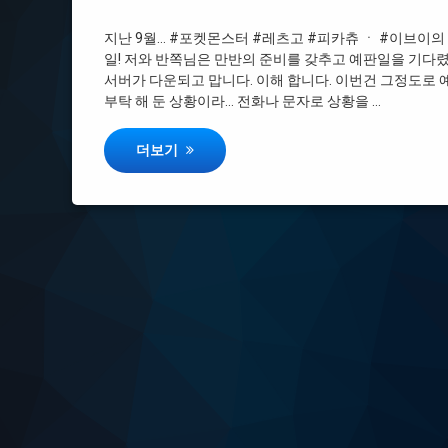
#기기하자
지난 9월… #포켓몬스터 #레츠고 #피카츄 ㆍ #이브이의 
일! 저와 반쪽님은 만반의 준비를 갖추고 예판일을 기다렸
#스피커
서버가 다운되고 맙니다. 이해 합니다. 이번건 그정도로
부탁 해 둔 상황이라… 전화나 문자로 상황을 …
#제품만오고특전이안온사람
#배송사고와
[리뷰] 닌텐도 스위치 포켓몬스터 레츠고 피카츄ㆍ
더보기
#내장
#특전만오고제품이안온사람
#판매는지들이
#피카츄
#포켓몬GO
#택배가안온사람
#교환환불은닌텐도코리아에