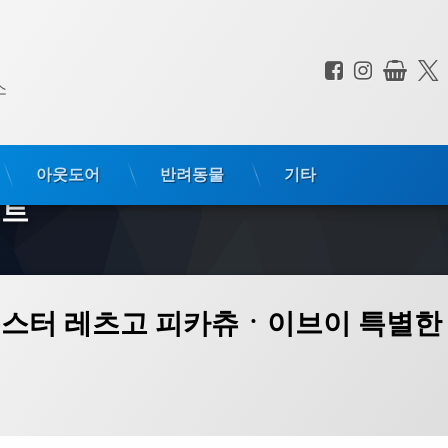
페이스북
인스타
상점
전화 :
소
아웃도어
반려동물
기타
프트
별한 본체 세트
몬스터 레츠고 피카츄ㆍ이브이 특별한