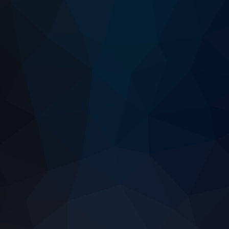
#몬스터볼플러스
#과대포장
#배송조회가되지않는사람
#다운로드소프트
#포켓몬스터
#열정
#문의
#한국E
#닌텐도
#체력