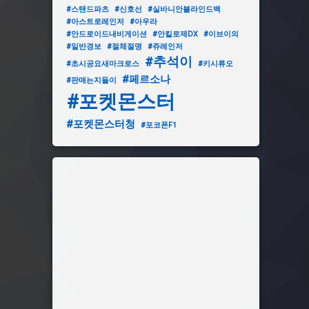
#스탠드파츠
#신호선
#실바니안블라인드백
#아스트로레인저
#아우라
#안드로이드내비게이션
#안킬로제DX
#이브이의
#일반경보
#절체절명
#쥬레인저
#추석이
#초시공요새마크로스
#키시류오
#페르소나
#판매는지들이
#포켓몬스터
#포켓몬스터청
#포코폰F1