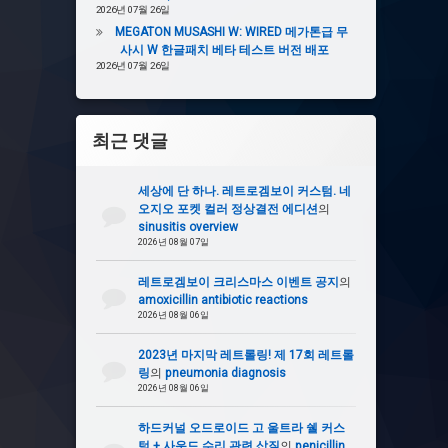
2026년 07월 26일
MEGATON MUSASHI W: WIRED 메가톤급 무
사시 W 한글패치 베타 테스트 버전 배포
2026년 07월 26일
최근 댓글
세상에 단 하나. 레트로겜보이 커스텀. 네
오지오 포켓 컬러 정상결전 에디션
의
sinusitis overview
2026년 08월 07일
레트로겜보이 크리스마스 이벤트 공지
의
amoxicillin antibiotic reactions
2026년 08월 06일
2023년 마지막 레트롤링! 제 17회 레트롤
링
의
pneumonia diagnosis
2026년 08월 06일
하드커널 오드로이드 고 울트라 쉘 커스
텀 + 사운드 수리 관련 삽질
의
penicillin