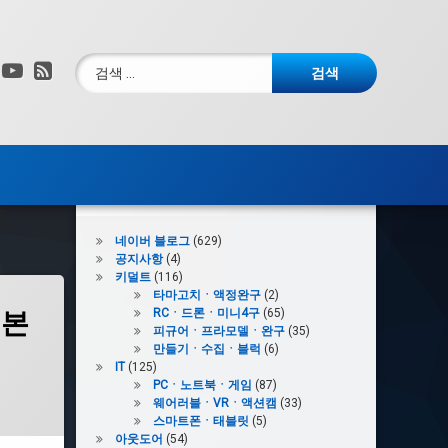
검색:
그램
X.com
YouTube
RSS
카테고리
네이버 블로그
(629)
공지사항
(4)
키덜트
(116)
타마고치ㆍ액정완구
(2)
RCㆍ드론ㆍ미니4구
(65)
 본
피규어ㆍ프라모델ㆍ완구
(35)
만들기ㆍ수집ㆍ블럭
(6)
IT
(125)
PCㆍ노트북ㆍ게임
(87)
웨어러블ㆍVRㆍ액션캠
(33)
스마트폰ㆍ태블릿
(5)
아웃도어
(54)