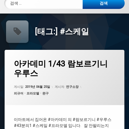
검색:
[태그:]
#스케일
태
아
아카데미 1/43 람보르기니
에
그
카
댓
우루스
데
#
글
미
아
을
1/43
카
남
람
데
게시일:
기
2019년 06월 25일
게시자:
연구소장
보
미
세
카테고리:
피규어ㆍ프라모델ㆍ완구
르
요.
기
#
니
람
우
보
루
이마트에서 집어온 #아카데미 의 #람보르기니 #우루스
르
스
기
#43분의1 #스케일 #프라모델 입니다. 잘 안팔리는지