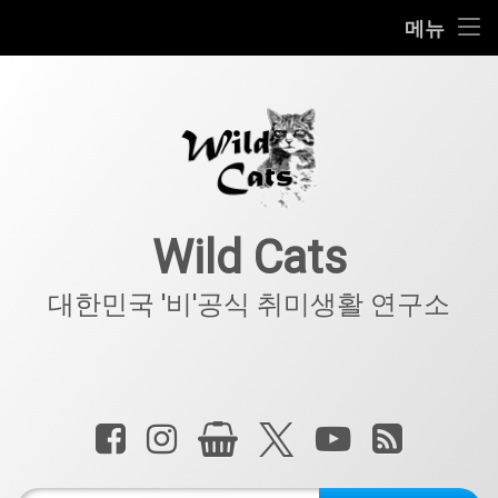
홈
메뉴
콘
공지사항
텐
츠
키덜트
로
바
로
IT
가
기
아웃도어
Wild Cats
반려동물
대한민국 '비'공식 취미생활 연구소
기타
전화 :
페이스북
인스타그램
상점
X.com
YouTube
RSS