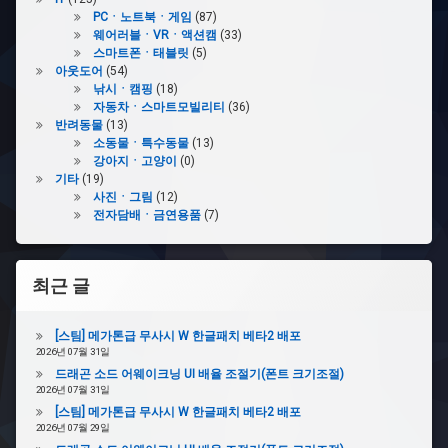
PCㆍ노트북ㆍ게임
(87)
웨어러블ㆍVRㆍ액션캠
(33)
스마트폰ㆍ태블릿
(5)
아웃도어
(54)
낚시ㆍ캠핑
(18)
자동차ㆍ스마트모빌리티
(36)
반려동물
(13)
소동물ㆍ특수동물
(13)
강아지ㆍ고양이
(0)
기타
(19)
사진ㆍ그림
(12)
전자담배ㆍ금연용품
(7)
최근 글
[스팀] 메가톤급 무사시 W 한글패치 베타2 배포
2026년 07월 31일
드래곤 소드 어웨이크닝 UI 배율 조절기(폰트 크기조절)
2026년 07월 31일
[스팀] 메가톤급 무사시 W 한글패치 베타2 배포
2026년 07월 29일