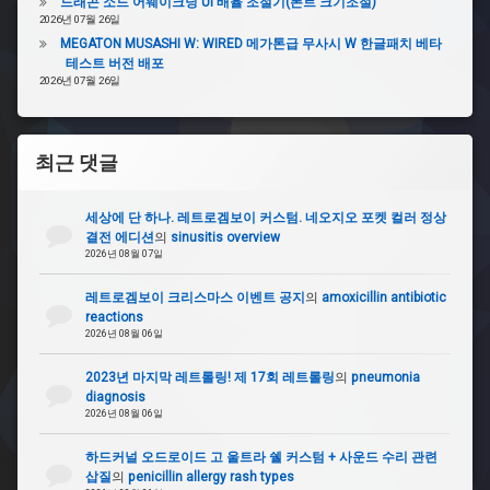
드래곤 소드 어웨이크닝 UI 배율 조절기(폰트 크기조절)
2026년 07월 26일
MEGATON MUSASHI W: WIRED 메가톤급 무사시 W 한글패치 베타
테스트 버전 배포
2026년 07월 26일
최근 댓글
세상에 단 하나. 레트로겜보이 커스텀. 네오지오 포켓 컬러 정상
결전 에디션
의
sinusitis overview
2026년 08월 07일
레트로겜보이 크리스마스 이벤트 공지
의
amoxicillin antibiotic
reactions
2026년 08월 06일
2023년 마지막 레트롤링! 제 17회 레트롤링
의
pneumonia
diagnosis
2026년 08월 06일
하드커널 오드로이드 고 울트라 쉘 커스텀 + 사운드 수리 관련
삽질
의
penicillin allergy rash types