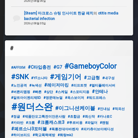
2026년 08월 06일
[Steam] 마크로스 슈팅 인사이트 한글 패치
의
otitis media
bacterial infection
2026년 08월 05일
#
#GameboyColor
#C타입충전
#G7
#AFFIXM
#SNK
#게임기어
#고급형
#YF소나타
#내구성
#레이저마킹
#노인공격
#녹색선
#리프트캣
#멀티플레이서버
#안테나
#버튼리맵핑
#빠른
#상단
#스케일
#스포티지용
#알트아이젠리제SD
#영문매뉴얼
#옥스보이저
#워드프레스
#원더스완
#이그니션케이블
#인내심
#적외선
#정글
#제품만오고특전이안온사람
#초합금
#최신작
#카나로C
#크롬캐스트3
#카라반
#크롬
#투르비옹
#파일더
#팬텀
#페르소나3포터블
#폭룡전대아바렌쟈
#피카츄이브이에디션
#하이브리드
#학교폭력예방
#화랑mk2