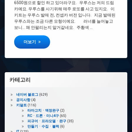
니
6500원으로 할인 하고 있더라구요. 우루스는 저의 드림
카예요. 우루스를 사기위해 매주 로또를 사고 있지요. 이
#
키트는 우루스 발매 전, 컨셉카 버전 입니다. 지금 발매된
우
우루스와는 조금 다른 모형이예요. 러너를 늘어놓고
루
보니… 왜 안팔리는지 알거같네요. 주황색 …
스
아카데미 1/43 람보르기니 우루스
더보기
#
스
케
일
#
프
카테고리
라
모
델
네이버 블로그
(629)
공지사항
(4)
키덜트
(116)
타마고치ㆍ액정완구
(2)
RCㆍ드론ㆍ미니4구
(65)
피규어ㆍ프라모델ㆍ완구
(35)
만들기ㆍ수집ㆍ블럭
(6)
IT
(125)