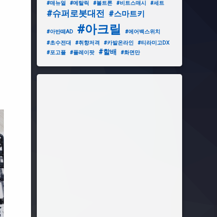
#매뉴얼
#메탈릭
#볼트론
#비트스매시
#세트
#슈퍼로봇대전
#스마트키
#아크릴
#아반떼AD
#에어백스위치
#초수전대
#취향저격
#카발온라인
#티라미고DX
#할배
#포고플
#플레이팟
#화면만