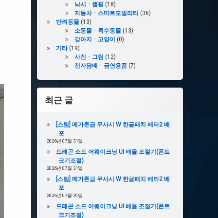
낚시ㆍ캠핑
(18)
자동차ㆍ스마트모빌리티
(36)
반려동물
(13)
소동물ㆍ특수동물
(13)
강아지ㆍ고양이
(0)
기타
(19)
사진ㆍ그림
(12)
전자담배ㆍ금연용품
(7)
최근 글
[스팀] 메가톤급 무사시 W 한글패치 베타2 배
포
2026년 07월 31일
드래곤 소드 어웨이크닝 UI 배율 조절기(폰트
크기조절)
2026년 07월 31일
[스팀] 메가톤급 무사시 W 한글패치 베타2 배
포
2026년 07월 29일
드래곤 소드 어웨이크닝 UI 배율 조절기(폰트
크기조절)