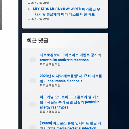
2026년 07월 26일
MEGATON MUSASHI W: WIRED 메가톤급 무
사시 W 한글패치 베타 테스트 버전 배포
2026년 07월 26일
최근 댓글
레트로겜보이 크리스마스 이벤트 공지
의
amoxicillin antibiotic reactions
2026년 08월 06일
2023년 마지막 레트롤링! 제 17회 레트롤
링
의
pneumonia diagnosis
2026년 08월 06일
하드커널 오드로이드 고 울트라 쉘 커스
텀 + 사운드 수리 관련 삽질
의
penicillin
allergy rash types
2026년 08월 06일
[Steam] 마크로스 슈팅 인사이트 한글 패
치
의
otitis media bacterial infection