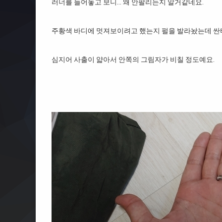
러너를 늘어놓고 보니… 왜 안팔리는지 알거같네요.
주황색 바디에 멋져보이려고 했는지 펄을 발라놨는데 싼
심지어 사출이 얇아서 안쪽의 그림자가 비칠 정도예요.