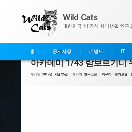
Wild Cats
대한민국 '비'공식 취미생활 연구
콘
텐
홈
공지사항
키덜트
IT
츠
아카데미 1/43 람보르기니
로
바
카테고리:
게시일:
2019년 06월 25일
게시자:
연구소장
피규어ㆍ프라모델ㆍ
로
가
기