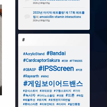
2026년 08월 05일
2023년 마지막 레트롤링! 제 17회 레트롤
링
의
amoxicillin vitamin interactions
2026년 08월 05일
#
#Bandai
#AcrylicStand
#CardcaptorSakura
#E58
#FTW6005
#IPSScreen
#GBASP
#PCB
#Rayearth
#WIN2
#게임보이어드밴스
#공식스토어
#과대포장
#구형스포티지
#기아
#녹사자
#드론
#다이노소울킹
#대원
#락칩
#레볼루션
#로지텍
#로켓펀치100연발
#롯데스타론
#리뷰안테크
#리피터
#말안통함