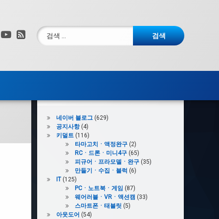
검색:
그램
X.com
YouTube
RSS
카테고리
네이버 블로그
(629)
공지사항
(4)
키덜트
(116)
타마고치ㆍ액정완구
(2)
RCㆍ드론ㆍ미니4구
(65)
피규어ㆍ프라모델ㆍ완구
(35)
만들기ㆍ수집ㆍ블럭
(6)
IT
(125)
PCㆍ노트북ㆍ게임
(87)
웨어러블ㆍVRㆍ액션캠
(33)
스마트폰ㆍ태블릿
(5)
아웃도어
(54)