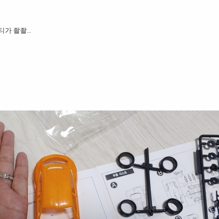
티가 좔좔…