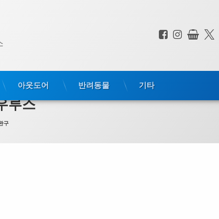
페이스북
인스타
상점
전화 :
소
아웃도어
반려동물
기타
 우루스
완구