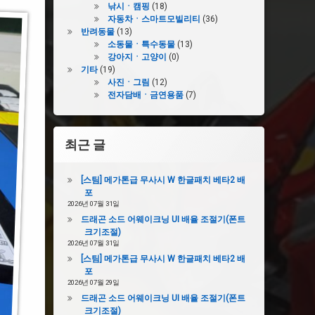
낚시ㆍ캠핑
(18)
자동차ㆍ스마트모빌리티
(36)
반려동물
(13)
소동물ㆍ특수동물
(13)
강아지ㆍ고양이
(0)
기타
(19)
사진ㆍ그림
(12)
전자담배ㆍ금연용품
(7)
최근 글
[스팀] 메가톤급 무사시 W 한글패치 베타2 배
포
2026년 07월 31일
드래곤 소드 어웨이크닝 UI 배율 조절기(폰트
크기조절)
2026년 07월 31일
[스팀] 메가톤급 무사시 W 한글패치 베타2 배
포
2026년 07월 29일
드래곤 소드 어웨이크닝 UI 배율 조절기(폰트
크기조절)