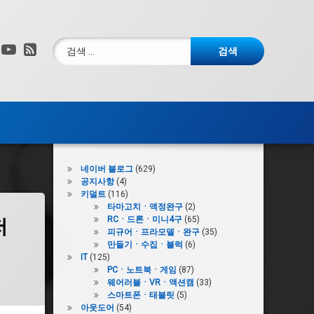
검색:
그램
X.com
YouTube
RSS
카테고리
네이버 블로그
(629)
공지사항
(4)
키덜트
(116)
타마고치ㆍ액정완구
(2)
RCㆍ드론ㆍ미니4구
(65)
저
피규어ㆍ프라모델ㆍ완구
(35)
만들기ㆍ수집ㆍ블럭
(6)
IT
(125)
PCㆍ노트북ㆍ게임
(87)
웨어러블ㆍVRㆍ액션캠
(33)
스마트폰ㆍ태블릿
(5)
아웃도어
(54)