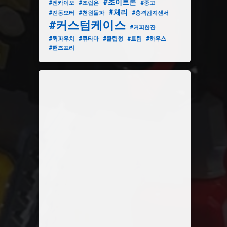
#조이트론
#젠카이오
#조립은
#중고
#체리
#진동모터
#천원돌파
#충격감지센서
#커스텀케이스
#커피한잔
#퀵파우치
#큐타마
#클립형
#트림
#하우스
#핸즈프리