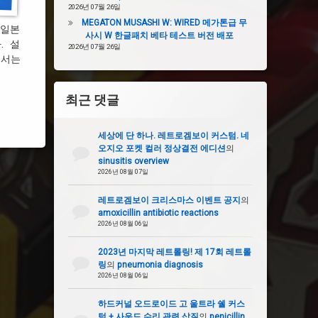
2026년 07월 26일
MEGATON MUSASHI W: WIRED 메가톤급 무
 일본
사시 W 한글패치 베타 테스트 버전 배포
. 설
2026년 07월 26일
명서는
최근 댓글
세상에 단 하나. 레트로겜보이 커스텀. 네
오지오 포켓 컬러 정상결전 에디션
의
sinusitis overview
2026년 08월 07일
레트로겜보이 크리스마스 이벤트 공지
의
amoxicillin antibiotic reactions
2026년 08월 06일
2023년 마지막 레트롤링! 제 17회 레트롤
링
의
pneumonia diagnosis
2026년 08월 06일
하드커널 오드로이드 고 울트라 쉘 커스
텀 + 사운드 수리 관련 삽질
의
penicillin