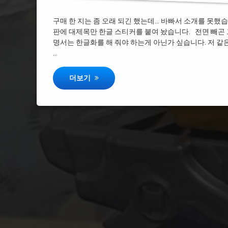
#무적
구매 한 지는 좀 오래 되긴 했는데… 바빠서 소개를 못했
판에 대제목만 한글 스티커를 붙여 놨습니다. 전면 빼곤
#공룡전대
명서는 한글화를 해 줘야 하는게 아닌가 싶습니다. 저 
…
#백수전대
기계전대 젠카이저 젠카이오 쥬라가온 DX – 파워
더보기
#무적파워레인저
#가오레인저