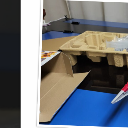
#정글포스
#무적정글
#젠카이쥬란
#세트
#젠카이가온
#DX
#젠카이오
#가온
#쥬라가온
#쥬란
#쥬레인저