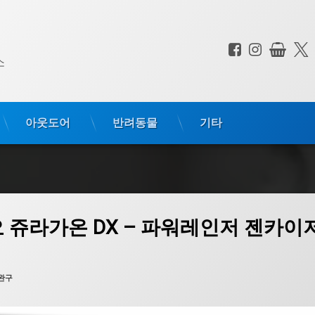
페이스북
인스타
상점
전화 :
소
아웃도어
반려동물
기타
카이저 젠카이킹 무적정글 DX
 쥬라가온 DX – 파워레인저 젠카이
완구