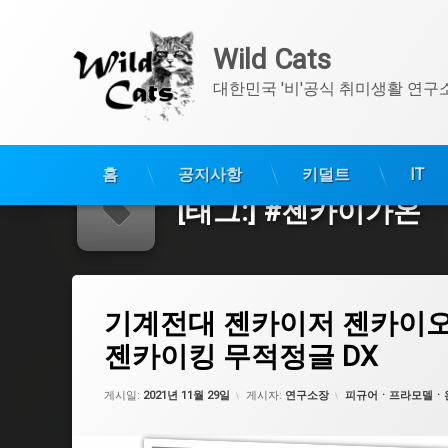
Wild Cats
대한민국 '비'공식 취미생활 연구
콘
텐
홈
공지사항
키덜트
IT
츠
[태그:]
#젠카이가온
로
바
로
가
기계전대 젠카이저 젠카이오 쥬라가온 DX – 파워레인저 젠
기
에 댓글을 남기세요.
태
기계전대 젠카이저 젠카이오
그
#전력전개
젠카이킹 무적정글 DX
#정글
업데이트 날짜:
2021년 11월 30일
카테고리:
게시일:
2021년 11월 29일
게시자:
연구소장
피규어ㆍ프라모델ㆍ
#젠카이킹