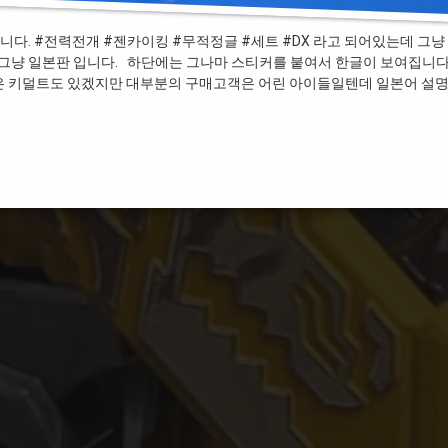
습니다. #전력전개 #젠카이킹 #무적정글 #세트 #DX 라고 되어있는데 그냥
 그냥 일본판 입니다. 하단에는 그나마 스티커를 붙여서 한글이 보여집니다
같은 키덜트도 있겠지만 대부분의 구매고객은 어린 아이들일텐데 일본어 설
레인저 젠카이저 젠카이킹 무적정글 DX