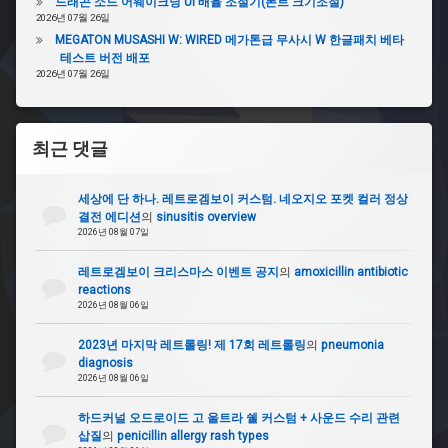
드래곤 소드 어웨이크닝 UI 배율 조절기(폰트 크기조절)
럭
2026년 07월 26일
시
포
MEGATON MUSASHI W: WIRED 메가톤급 무사시 W 한글패치 베타
스
테스트 버전 배포
2026년 07월 26일
#
갤
럭
최근 댓글
시
킹
세상에 단 하나. 레트로겜보이 커스텀. 네오지오 포켓 컬러 정상
#
결전 에디션
의
sinusitis overview
레
2026년 08월 07일
오
보
레트로겜보이 크리스마스 이벤트 공지
의
amoxicillin antibiotic
이
reactions
저
2026년 08월 06일
#
2023년 마지막 레트롤링! 제 17회 레트롤링
의
pneumonia
울
diagnosis
2026년 08월 06일
프
보
이
하드커널 오드로이드 고 울트라 쉘 커스텀 + 사운드 수리 관련
저
삽질
의
penicillin allergy rash types