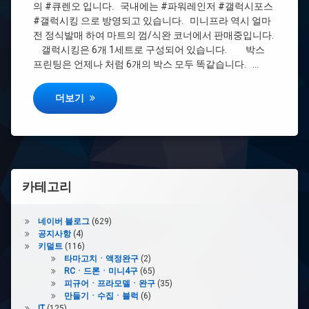
워
의 #큐렌오 입니다. 국내에는 #파워레인저 #갤럭시포스
스
레
#갤럭시킹 으로 방영되고 있습니다. 미니프라 역시 얼마
(우
인
전 정식발매 하여 마트의 껌/식완 코너에서 판매중입니다.
주
저
전
갤럭시킹은 6개 1세트로 구성되어 있습니다. 박스
대
프린팅은 언제나 처럼 6개의 박스 모두 똑같습니다. …
#
큐
소
렌
드
캘럭시킹 – 파워레인저 갤럭시포스 (우주전대 큐렌쟈)
쟈)
더보기
피
쉬
보
이
저
카테고리
#
반
다
네이버 블로그
(629)
이
공지사항
(4)
키덜트
(116)
#
타마고치ㆍ액정완구
(2)
스
RCㆍ드론ㆍ미니4구
(65)
타
피규어ㆍ프라모델ㆍ완구
(35)
볼
만들기ㆍ수집ㆍ블럭
(6)
IT
(125)