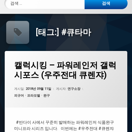
검색:
[태그:]
#큐타마
태
캘
캘럭시킹 – 파워레인저 갤럭
에
그
럭
댓
시포스 (우주전대 큐렌쟈)
시
#
글
킹
카
을
–
멜
남
파
레
게시일:
기
2018년 09월 11일
게시자:
연구소장
워
온
세
카테고리:
피규어ㆍ프라모델ㆍ완구
레
보
요.
인
이
저
저
갤
럭
#반다이 사에서 꾸준히 발매하는 파워레인저 식품완구
#
시
파
미니프라 시리즈 입니다. 이번에는 #우주전대 #큐렌쟈
포