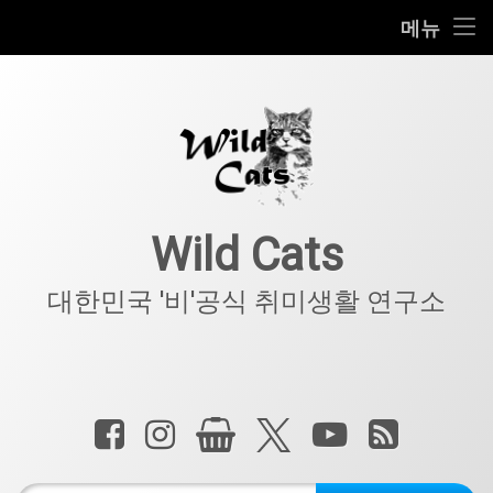
홈
메뉴
콘
공지사항
텐
츠
키덜트
로
바
로
IT
가
기
아웃도어
Wild Cats
반려동물
대한민국 '비'공식 취미생활 연구소
기타
전화 :
페이스북
인스타그램
상점
X.com
YouTube
RSS