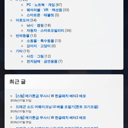
#
PCㆍ노트북ㆍ게임
(87)
우
웨어러블ㆍVRㆍ액션캠
(33)
주
스마트폰ㆍ태블릿
(5)
전
아웃도어
(54)
대
낚시ㆍ캠핑
(18)
자동차ㆍ스마트모빌리티
(36)
반려동물
(13)
#
소동물ㆍ특수동물
(13)
큐
강아지ㆍ고양이
(0)
타
기타
(19)
마
사진ㆍ그림
(12)
전자담배ㆍ금연용품
(7)
#
큐
렌
쟈
최근 글
#
큐
[스팀] 메가톤급 무사시 W 한글패치 베타2 배포
2026년 07월 31일
렌
오
드래곤 소드 어웨이크닝 UI 배율 조절기(폰트 크기조절)
2026년 07월 31일
[스팀] 메가톤급 무사시 W 한글패치 베타2 배포
#
2026년 07월 29일
갤