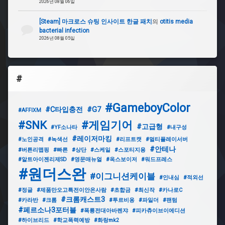
2026년 08월 06일
#
[Steam] 마크로스 슈팅 인사이트 한글 패치
의
otitis media
옥
bacterial infection
스
2026년 08월 05일
보
이
저
#
#GameboyColor
#C타입충전
#G7
#AFFIXM
#SNK
#게임기어
#고급형
#YF소나타
#내구성
#레이저마킹
#노인공격
#녹색선
#리프트캣
#멀티플레이서버
#안테나
#버튼리맵핑
#빠른
#상단
#스케일
#스포티지용
#알트아이젠리제SD
#영문매뉴얼
#옥스보이저
#워드프레스
#원더스완
#이그니션케이블
#인내심
#적외선
#정글
#제품만오고특전이안온사람
#초합금
#최신작
#카나로C
#크롬캐스트3
#카라반
#크롬
#투르비옹
#파일더
#팬텀
#페르소나3포터블
#폭룡전대아바렌쟈
#피카츄이브이에디션
#하이브리드
#학교폭력예방
#화랑mk2