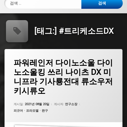
검색:
[태그:]
#트리케소드DX
태
파
파워레인저 다이노소울 다이
에
그
워
댓
노소울킹 쓰리 나이츠 DX 미
레
#
글
인
티
을
니프라 기사룡전대 류소우저
저
라
남
다
미
기
키시류오
이
고
세
노
요.
소
#
게시일:
2021년 08월 20일
게시자:
연구소장
울
안
카테고리:
다
피규어ㆍ프라모델ㆍ완구
킬
이
로
노
제
소