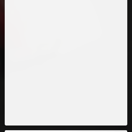
#
폭
룡
전
대
아
바
렌
쟈
#
트
리
케
소
드
미
니
프
라
#
파