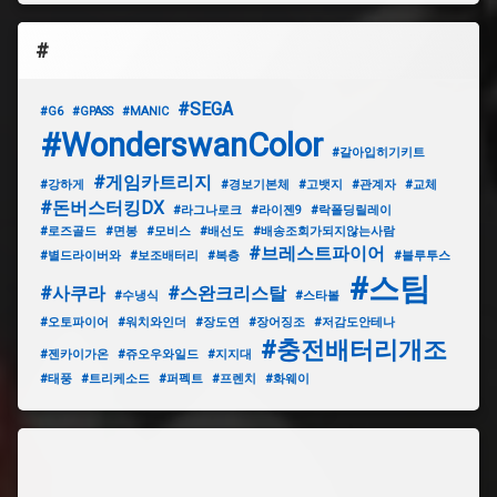
라
미
고
#
미
니
프
#SEGA
#G6
#GPASS
#MANIC
라
#WonderswanColor
#갈아입히기키트
#
#게임카트리지
#강하게
#경보기본체
#고뱃지
#관계자
#교체
공
#돈버스터킹DX
#라그나로크
#라이젠9
#락폴딩릴레이
룡
#로즈골드
#면봉
#모비스
#배선도
#배송조회가되지않는사람
전
#브레스트파이어
대
#별드라이버와
#보조배터리
#복층
#블루투스
쥬
#스팀
#사쿠라
#스완크리스탈
렌
#수냉식
#스타볼
쟈
#오토파이어
#워치와인더
#장도연
#장어징조
#저감도안테나
#충전배터리개조
#젠카이가온
#쥬오우와일드
#지지대
#
트
#태풍
#트리케소드
#퍼펙트
#프렌치
#화웨이
리
케
소
드
DX