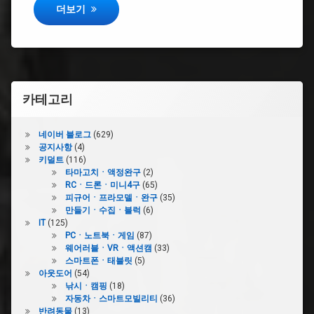
이
파워레인저 다이노소울 다이노소울킹 쓰리 나이츠 DX 미니
더보기
츠
#
안
킬
로
제
카테고리
#
네이버 블로그
(629)
기
공지사항
(4)
사
키덜트
(116)
룡
타마고치ㆍ액정완구
(2)
전
RCㆍ드론ㆍ미니4구
(65)
대
피규어ㆍ프라모델ㆍ완구
(35)
만들기ㆍ수집ㆍ블럭
(6)
#
IT
(125)
미
PCㆍ노트북ㆍ게임
(87)
니
웨어러블ㆍVRㆍ액션캠
(33)
프
스마트폰ㆍ태블릿
(5)
라
아웃도어
(54)
낚시ㆍ캠핑
(18)
#
자동차ㆍ스마트모빌리티
(36)
류
반려동물
(13)