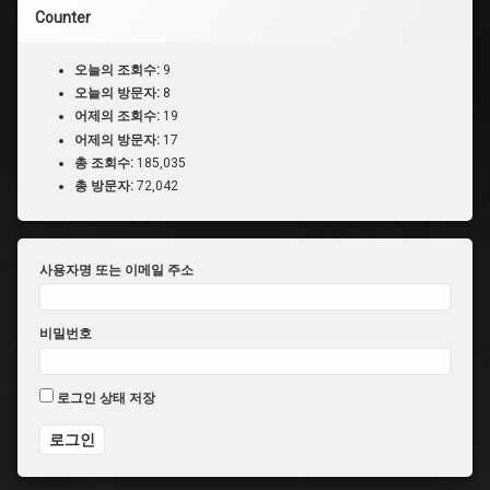
워
Counter
레
인
저
오늘의 조회수:
9
오늘의 방문자:
8
#
어제의 조회수:
19
수
어제의 방문자:
17
전
총 조회수:
185,035
전
총 방문자:
72,042
대
쿄
류
쟈
사용자명 또는 이메일 주소
#
안
킬
비밀번호
로
제
DX
로그인 상태 저장
#
다
이