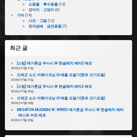
소
소동물ㆍ특수동물
(13)
우
강아지ㆍ고양이
(0)
저
기타
(19)
사진ㆍ그림
(12)
전자담배ㆍ금연용품
(7)
#
색
분
할
최근 글
#
키
[스팀] 메가톤급 무사시 W 한글패치 베타2 배포
시
2026년 07월 31일
류
드래곤 소드 어웨이크닝 UI 배율 조절기(폰트 크기조절)
오
2026년 07월 31일
[스팀] 메가톤급 무사시 W 한글패치 베타2 배포
2026년 07월 29일
#
합
드래곤 소드 어웨이크닝 UI 배율 조절기(폰트 크기조절)
체
2026년 07월 26일
설
MEGATON MUSASHI W: WIRED 메가톤급 무사시 W 한글패치 베타
명
테스트 버전 배포
서
2026년 07월 26일
#