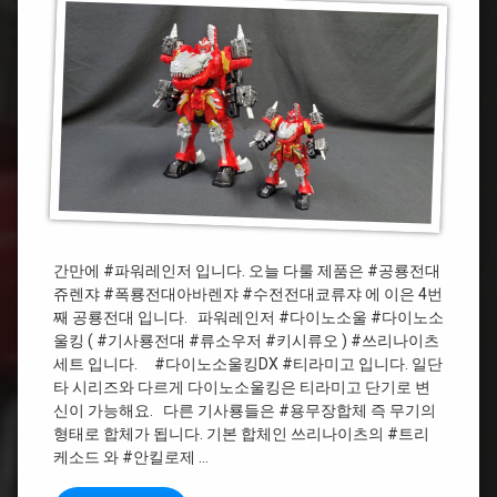
미
울
니
킹
프
쓰
라
리
나
#
이
다
츠
이
DX
노
미
소
니
울
프
킹
라
기
간만에 #파워레인저 입니다. 오늘 다룰 제품은 #공룡전대
사
#
쥬렌쟈 #폭룡전대아바렌쟈 #수전전대쿄류쟈 에 이은 4번
룡
트
전
째 공룡전대 입니다. 파워레인저 #다이노소울 #다이노소
리
대
케
울킹 ( #기사룡전대 #류소우저 #키시류오 ) #쓰리나이츠
류
소
세트 입니다. #다이노소울킹DX #티라미고 입니다. 일단
소
드
타 시리즈와 다르게 다이노소울킹은 티라미고 단기로 변
우
신이 가능해요. 다른 기사룡들은 #용무장합체 즉 무기의
저
#
형태로 합체가 됩니다. 기본 합체인 쓰리나이츠의 #트리
키
쓰
시
케소드 와 #안킬로제 …
리
류
나
오