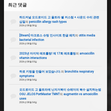
다
최근 댓글
이
노
소
하드커널 오드로이드 고 울트라 쉘 커스텀 + 사운드 수리 관련
울
삽질
의
penicillin allergy rash types
킹
2026년 08월 06일
DX
[Steam] 마크로스 슈팅 인사이트 한글 패치
의
otitis media
#
bacterial infection
티
2026년 08월 05일
라
미
2023년 마지막 레트롤링! 제 17회 레트롤링
의
amoxicillin
고
vitamin interactions
DX
2026년 08월 05일
#
하로 키링을 만들어 보았습니다.
의
bronchitis respiratory
용
symptoms
무
2026년 08월 04일
장
합
오드로이드 고 울트라에 닌자거북이 슈레더의 복수 설치하는법
체
OGU JELOS PortMaster TMNT
의
augmentin vs amoxicillin
uses
2026년 08월 04일
#
티