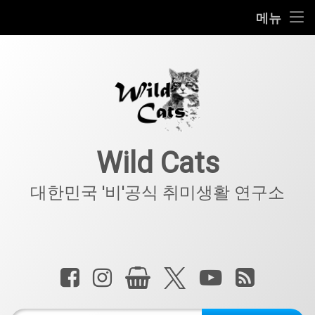
홈
메뉴
콘
공지사항
텐
츠
키덜트
로
바
로
IT
가
기
아웃도어
Wild Cats
반려동물
대한민국 '비'공식 취미생활 연구소
기타
전화 :
페이스북
인스타그램
상점
X.com
YouTube
RSS