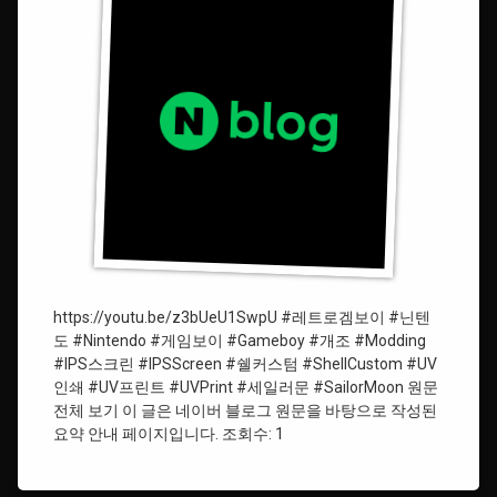
도
텀.
게
임
#Modding
보
이
#Nintendo
(DMG)
미
#UV
소
프
녀
린
전
트
사
세
일
#Gameboy
러
문
#UVPrint
R
https://youtu.be/z3bUeU1SwpU #레트로겜보이 #닌텐
에
도 #Nintendo #게임보이 #Gameboy #개조 #Modding
#
디
#IPS스크린 #IPSScreen #쉘커스텀 #ShellCustom #UV
게
션
인쇄 #UV프린트 #UVPrint #세일러문 #SailorMoon 원문
임
전체 보기 이 글은 네이버 블로그 원문을 바탕으로 작성된
보
이
요약 안내 페이지입니다. 조회수: 1
#