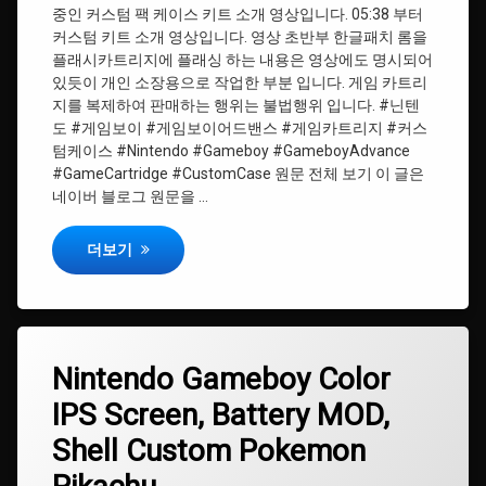
스
중인 커스텀 팩 케이스 키트 소개 영상입니다. 05:38 부터
#ShellCustom
커스텀 키트 소개 영상입니다. 영상 초반부 한글패치 롬을
#Gameboy
플래시카트리지에 플래싱 하는 내용은 영상에도 명시되어
#IPSScreen
있듯이 개인 소장용으로 작업한 부분 입니다. 게임 카트리
#
지를 복제하여 판매하는 행위는 불법행위 입니다. #닌텐
게
도 #게임보이 #게임보이어드밴스 #게임카트리지 #커스
임
텀케이스 #Nintendo #Gameboy #GameboyAdvance
보
이
#GameCartridge #CustomCase 원문 전체 보기 이 글은
네이버 블로그 원문을 …
#
게
Gameboy Advance Cartridge Case Custom
더보기
임
카
트
리
지
태
Nintendo
Nintendo Gameboy Color
에
그
#
Gameboy
댓
커
IPS Screen, Battery MOD,
Color
#Gameboy
글
스
IPS
을
텀
Shell Custom Pokemon
Screen,
남
#
케
Battery
기
게
이
MOD,