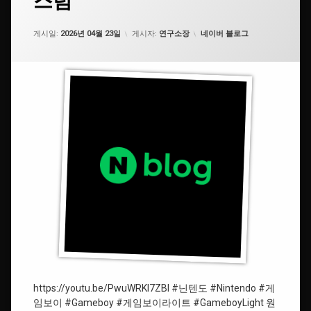
스텀
이
보
기
#
라
이
세
쉘
카테고리:
게시일:
2026년 04월 23일
게시자:
연구소장
네이버 블로그
이
라
요.
커
트
이
스
IPS
트
텀
스
크
#GameboyLight
#IPS
린
스크
설
린
#
치,
닌
쉘
텐
#
커
도
피
스
카
텀
츄
#Nintendo
#ShellCustom
#Gameboy
#
#
포
게
켓
임
몬
보
https://youtu.be/PwuWRKl7ZBI #닌텐도 #Nintendo #게
스
이
임보이 #Gameboy #게임보이라이트 #GameboyLight 원
터