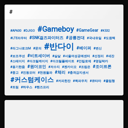
#
#Gameboy
#GameGear
#AP600
#DJIGO
#K532
#SNK걸즈파이터즈
#공룡전대
#LTE라우터
#국내유일
#도원텍
#반다이
#베이퍼
#라그나로크M
#문의
#변신
#비트세이버
#보조쿠션
#살살
#서울여성공예센터
#선정리
#세잔
#스테이지
#아크릴케이지
#아크릴플레이트
#안킬로제
#영일락카
#원더코인
#조이트론
#용기한줌
#저수지
#젠카이오
#조립은
#체리
#중고
#진동모터
#천원돌파
#충격감지센서
#커스텀케이스
#커피한잔
#퀵파우치
#큐타마
#클립형
#트림
#하우스
#핸즈프리