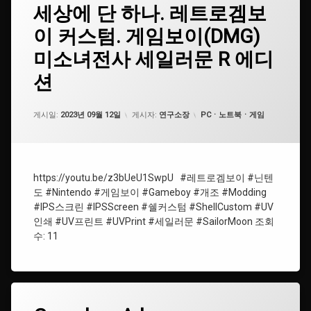
세
세상에 단 하나. 레트로겜보
에
그
상
댓
이 커스텀. 게임보이(DMG)
에
#Gameboy
글
단
을
미소녀전사 세일러문 R 에디
하
남
#UVPrint
나.
기
션
레
세
#
트
요.
게
로
업데이트 날짜:
2024년 03월 21일
카테고리:
임
게시일:
2023년 09월 12일
게시자:
연구소장
PCㆍ노트북ㆍ게임
겜
보
보
이
이
커
스
#
https://youtu.be/z3bUeU1SwpU #레트로겜보이 #닌텐
텀.
세
도 #Nintendo #게임보이 #Gameboy #개조 #Modding
게
일
임
#IPS스크린 #IPSScreen #쉘커스텀 #ShellCustom #UV
러
보
문
인쇄 #UV프린트 #UVPrint #세일러문 #SailorMoon 조회
이
수: 11
(DMG)
#
미
쉘
소
커
녀
스
전
텀
태
사
Gameboy
에