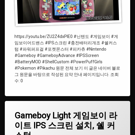
#
게
#Nintendo
임
보
#
이
충
어
전
드
배
https://youtu.be/ZU2Z4dxPIE0 #닌텐도 #게임보이 #게
밴
터
임보이어드밴스 #IPS스크린 #충전배터리개조 #쉘커스
스
리
텀 #파워퍼프걸 #포켓몬스터 #피카츄 #Nintendo
#Gameboy #GameboyAdvance #IPSScreen
#Pokemon
#BatteryMOD
#BatteryMOD #ShellCustom #PowerPuffGirls
#Pokemon #Pikachu 원문 전체 보기 이 글은 네이버 블로
#BatteryMOD
#GameboyColor
그 원문을 바탕으로 작성된 요약 안내 페이지입니다. 조회
수: 0
#Pikachu
#Gameboy
#
태
게
Gameboy
Gameboy Light 게임보이 라
에
그
임
Light
댓
이트 IPS 스크린 설치, 쉘 커
보
게
#
글
이
임
게
을
보
임
남