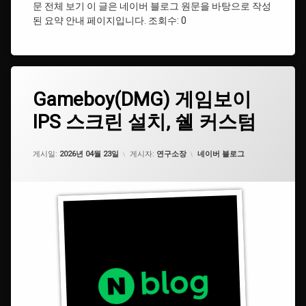
문 전체 보기 이 글은 네이버 블로그 원문을 바탕으로 작성
된 요약 안내 페이지입니다. 조회수: 0
#
충
전
배
터
리
태
Gameboy(DMG)
Gameboy(DMG) 게임보이
에
개
그
게
댓
조
IPS 스크린 설치, 쉘 커스텀
임
#
글
보
닌
을
#
이
텐
남
닌
IPS
카테고리:
도
게시일:
기
2026년 04월 23일
게시자:
연구소장
네이버 블로그
텐
스
세
도
크
요.
#Nintendo
린
설
#Gameboy
치,
쉘
커
#
스
게
텀
임
보
이