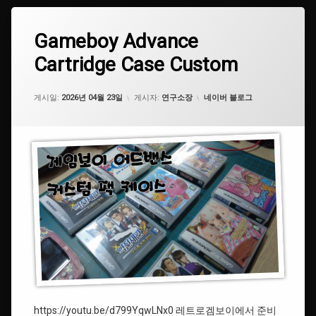
세
일
러
태
Gameboy
Gameboy Advance
에
문
그
Advance
댓
Cartridge Case Custom
Cartridge
#CustomCase
글
#
Case
을
쉘
Custom
남
#
커
카테고리:
게시일:
기
2026년 04월 23일
게시자:
연구소장
네이버 블로그
닌
스
세
텐
텀
요.
도
#SailorMoon
#Nintendo
#
#GameboyAdvance
레
트
로
#
겜
게
보
임
이
보
이
어
#IPS
드
스크
밴
린
https://youtu.be/d799YqwLNx0 레트로겜보이에서 준비