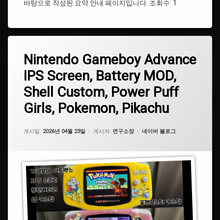
바탕으로 작성된 요약 안내 페이지입니다. 조회수: 1
#Pokemon
#
포
켓
태
몬
Nintendo
Nintendo Gameboy Advance
에
그
스
Gameboy
댓
터
IPS Screen, Battery MOD,
Advance
#IPSScreen
글
IPS
을
Shell Custom, Power Puff
#Pikachu
Screen,
남
#Nintendo
Battery
기
Girls, Pokemon, Pikachu
MOD,
세
#
#
Shell
요.
닌
파
Custom,
텐
카테고리:
워
게시일:
2026년 04월 23일
게시자:
연구소장
네이버 블로그
Power
도
퍼
Puff
프
Girls,
#
걸
Pokemon,
게
Pikachu
임
#GameboyAdvance
보
이
#PowerPuffGirls
컬
러