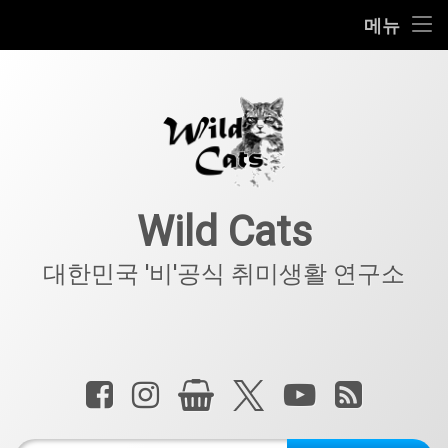
홈
메뉴
콘
공지사항
텐
츠
키덜트
로
바
로
IT
가
기
아웃도어
Wild Cats
반려동물
대한민국 '비'공식 취미생활 연구소
기타
전화 :
페이스북
인스타그램
상점
X.com
YouTube
RSS