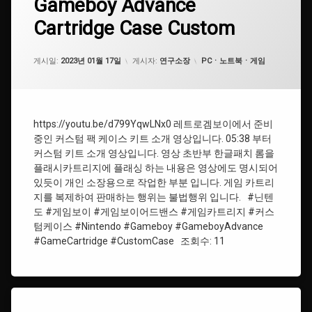
Gameboy Advance
그
세
Advance
댓
#SailorMoon
일
Cartridge Case Custom
Cartridge
#GameboyAdvance
글
러
Case
을
문
#
Custom
남
#
업데이트 날짜:
2024년 03월 21일
R
레
카테고리:
게시일:
기
2023년 01월 17일
게시자:
연구소장
PCㆍ노트북ㆍ게임
게
에
트
세
임
디
로
요.
보
션
겜
이
보
어
이
https://youtu.be/d799YqwLNx0 레트로겜보이에서 준비
드
중인 커스텀 팩 케이스 키트 소개 영상입니다. 05:38 부터
밴
#IPS
커스텀 키트 소개 영상입니다. 영상 초반부 한글패치 롬을
스
스크
플래시카트리지에 플래싱 하는 내용은 영상에도 명시되어
린
있듯이 개인 소장용으로 작업한 부분 입니다. 게임 카트리
#Gameboy
지를 복제하여 판매하는 행위는 불법행위 입니다. #닌텐
#ShellCustom
도 #게임보이 #게임보이어드밴스 #게임카트리지 #커스
#
게
텀케이스 #Nintendo #Gameboy #GameboyAdvance
#IPSScreen
임
#GameCartridge #CustomCase 조회수: 11
보
이
#UV
인
쇄
#
게