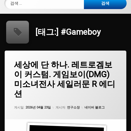
검색:
[태그:]
#Gameboy
태
세
세상에 단 하나. 레트로겜보
에
그
상
댓
이 커스텀. 게임보이(DMG)
에
#UV
글
단
인
을
미소녀전사 세일러문 R 에디
하
쇄
남
나.
기
션
레
세
#
트
요.
개
로
조
카테고리:
게시일:
2026년 04월 23일
게시자:
연구소장
네이버 블로그
겜
보
#
이
닌
커
텐
스