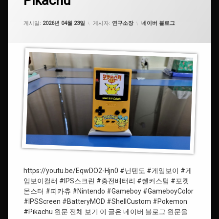
Pikachu
세
임
스
Shell
요.
보
Custom
이
카테고리:
게시일:
2026년 04월 23일
게시자:
연구소장
네이버 블로그
#GameCartridge
Pokemon
Pikachu
#
쉘
커
스
텀
#IPS
스크
린
#ShellCustom
#IPSScreen
https://youtu.be/EqwDO2-Hjn0 #닌텐도 #게임보이 #게
#
임보이컬러 #IPS스크린 #충전배터리 #쉘커스텀 #포켓
피
몬스터 #피카츄 #Nintendo #Gameboy #GameboyColor
카
#IPSScreen #BatteryMOD #ShellCustom #Pokemon
츄
#Pikachu 원문 전체 보기 이 글은 네이버 블로그 원문을