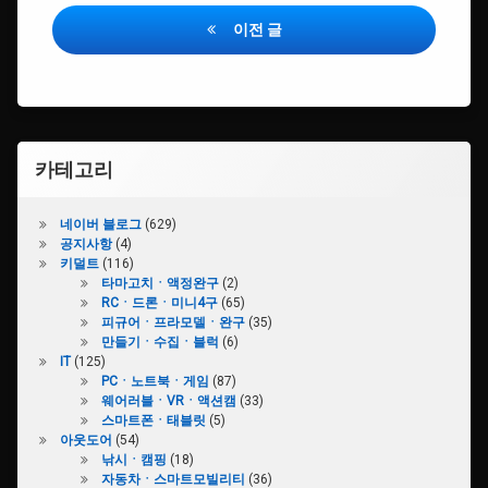
임
글
#
카
개
이전 글
내
트
조
리
비
지
#
게
닌
#
텐
이
커
도
카테고리
스
션
텀
#Modding
케
네이버 블로그
(629)
이
#Nintendo
공지사항
(4)
스
키덜트
(116)
타마고치ㆍ액정완구
(2)
#UV
#GameCartridge
RCㆍ드론ㆍ미니4구
(65)
프
피규어ㆍ프라모델ㆍ완구
(35)
린
#CustomCase
만들기ㆍ수집ㆍ블럭
(6)
트
IT
(125)
PCㆍ노트북ㆍ게임
(87)
#
웨어러블ㆍVRㆍ액션캠
(33)
닌
스마트폰ㆍ태블릿
(5)
텐
아웃도어
(54)
도
낚시ㆍ캠핑
(18)
자동차ㆍ스마트모빌리티
(36)