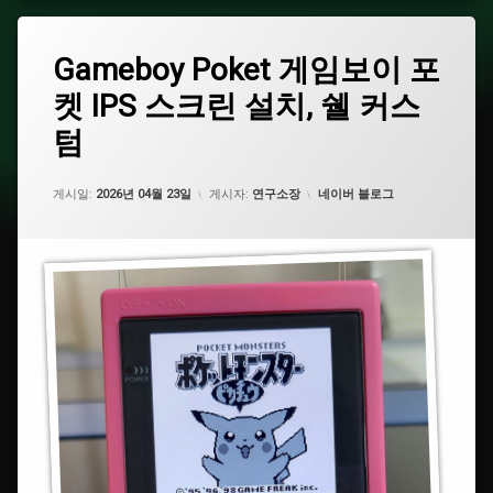
태
Gameboy
Gameboy Poket 게임보이 포
에
그
Poket
댓
켓 IPS 스크린 설치, 쉘 커스
게
#
글
임
닌
을
텀
보
텐
남
이
도
기
포
세
카테고리:
게시일:
2026년 04월 23일
게시자:
연구소장
네이버 블로그
켓
요.
#Nintendo
IPS
스
#GameboyPoket
크
린
설
#
치,
게
쉘
임
커
보
스
이
텀
포
켓
#Gameboy