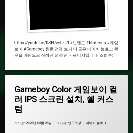
https://youtu.be/0SFRvnhkl7I #닌텐도 #Nintendo #게임
보이 #Gameboy 원문 전체 보기 이 글은 네이버 블로그 원
문을 바탕으로 작성된 요약 안내 페이지입니다. 조회수: 1
태
Gameboy
Gameboy Color 게임보이 컬
에
그
Color
댓
러 IPS 스크린 설치, 쉘 커스
게
#
글
임
닌
을
텀
보
텐
남
이
도
기
컬
세
카테고리:
게시일:
2026년 04월 23일
게시자:
연구소장
네이버 블로그
러
요.
#Nintendo
IPS