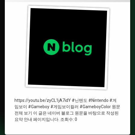
스
#Gameboy
크
린
설
#
치,
게
쉘
임
커
보
스
이
텀
#
게
임
보
이
컬
러
#GameboyColor
https://youtu.be/zyCL1jA7idY #닌텐도 #Nintendo #게
임보이 #Gameboy #게임보이컬러 #GameboyColor 원문
전체 보기 이 글은 네이버 블로그 원문을 바탕으로 작성된
요약 안내 페이지입니다. 조회수: 0