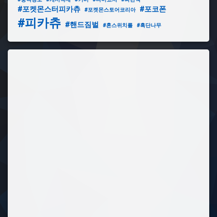
몬
#포켓몬스터피카츄
#포코폰
스
#포켓몬스토어코리아
터
#피카츄
#핸드짐벌
#혼스위치를
#흑단나무
볼
플
러
스
#
과
대
포
장
#
배
송
조
회
가
되
지
않
는
사