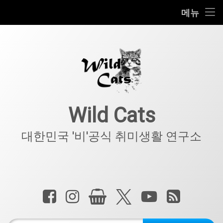
홈
메뉴
콘
공지사항
텐
츠
키덜트
로
바
로
IT
가
기
아웃도어
Wild Cats
반려동물
대한민국 '비'공식 취미생활 연구소
기타
전화 :
페이스북
인스타그램
상점
X.com
YouTube
RSS