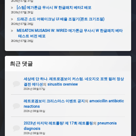
2026년 07월 31일
온
[스팀] 메가톤급 무사시 W 한글패치 베타2 배포
사
2026년 07월 29일
람
드래곤 소드 어웨이크닝 UI 배율 조절기(폰트 크기조절)
2026년 07월 26일
#
MEGATON MUSASHI W: WIRED 메가톤급 무사시 W 한글패치 베타
판
테스트 버전 배포
매
2026년 07월 26일
는
지
들
이
최근 댓글
#
세상에 단 하나. 레트로겜보이 커스텀. 네오지오 포켓 컬러 정상
피
결전 에디션
의
sinusitis overview
카
2026년 08월 07일
츄
레트로겜보이 크리스마스 이벤트 공지
의
amoxicillin antibiotic
#
reactions
포
2026년 08월 06일
켓
몬
2023년 마지막 레트롤링! 제 17회 레트롤링
의
pneumonia
GO
diagnosis
2026년 08월 06일