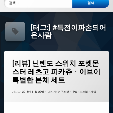
검색:
[태그:]
#특전이파손되어
온사람
태
[리
[리뷰] 닌텐도 스위치 포켓몬
에
그
뷰]
댓
스터 레츠고 피카츄ㆍ이브이
닌
#
글
텐
특
을
특별한 본체 세트
도
전
남
스
이
기
위
파
세
업데이트 날짜:
2021년 07월 29일
카테고리:
게시일:
2018년 11월 27일
게시자:
연구소장
PCㆍ노트북ㆍ게임
치
손
요.
포
되
켓
어
몬
온
스
사