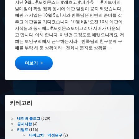
지난 9월… #포켓몬스터 #레츠고 #피카츄 ㆍ #이브이의
터
람
레
발매일이 확정 됨과 동시에 예판 일정이 공지 되었습니다.
츠
예판 개시일은 10월 5일! 저와 반쪽님은 만반의 준비를 갖
#
고
추고 예판일을 기다렸습니다. 10월 5일! 오전 10시 예판이
기
피
기
시작됨과 동시에… #포켓몬스토어코리아 서버가 다운되
카
하
고 맙니다. 이해 합니다. 이번건 그정도로 예뻤으니까요. 저
츄
자
희는 보안구역에서 근무하는지라… 반쪽님의 친구분께 구
ㆍ
이
매를 부탁 해 둔 상황이라… 전화나 문자로 상황을 …
#
브
스
이
[리뷰] 닌텐도 스위치 포켓몬스터 레츠고 피카츄ㆍ이브이 특
피
더보기
특
커
별
한
본
#
체
제
세
품
트
만
카테고리
오
고
특
네이버 블로그
(629)
전
공지사항
(4)
이
키덜트
(116)
안
타마고치ㆍ액정완구
(2)
온