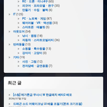
RCㆍ드론ㆍ미니4구
(65)
사
피규어ㆍ프라모델ㆍ완구
(35)
람
만들기ㆍ수집ㆍ블럭
(6)
IT
(125)
#
PCㆍ노트북ㆍ게임
(87)
배
웨어러블ㆍVRㆍ액션캠
(33)
송
스마트폰ㆍ태블릿
(5)
사
아웃도어
(54)
고
낚시ㆍ캠핑
(18)
와
자동차ㆍ스마트모빌리티
(36)
반려동물
(13)
#
소동물ㆍ특수동물
(13)
내
강아지ㆍ고양이
(0)
장
기타
(19)
사진ㆍ그림
(12)
전자담배ㆍ금연용품
(7)
#
특
전
만
최근 글
오
고
제
[스팀] 메가톤급 무사시 W 한글패치 베타2 배포
품
2026년 07월 31일
이
드래곤 소드 어웨이크닝 UI 배율 조절기(폰트 크기조절)
안