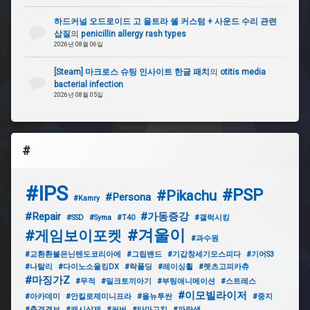
#
택
하드커널 오드로이드 고 울트라 쉘 커스텀 + 사운드 수리 관련
배
삽질
의
penicillin allergy rash types
가
2026년 08월 06일
안
온
[Steam] 마크로스 슈팅 인사이트 한글 패치
의
otitis media
사
bacterial infection
람
2026년 08월 05일
#
교
환
#
환
불
은
#IPS
#PSP
#Pikachu
닌
#Persona
#Kamry
텐
#Repair
#가동증강
#SSD
#Syma
#T40
#갤럭시킹
도
#겨울이
코
#게임보이포켓
#과수원
리
#교환환불은닌텐도코리아에
#그립밴드
#기갑창세기모스피다
#기어S3
아
#나탈리
#다이노소울킹DX
#락폴딩
#레이싱휠
#렛츠고피카츄
에
#마징가Z
#무적
#밀크토끼아기
#부팅애니메이션
#스트레스
#이모빌라이저
#아카데미
#안킬로제미니프라
#올뉴투싼
#중지
#
#충격경보
#캐시삭제
#커버
#타마고치
#파란색