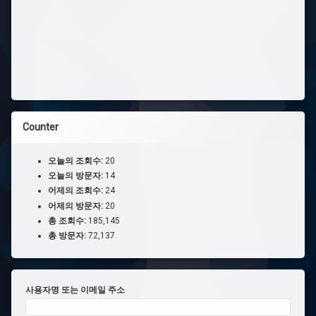
람
#
다
운
로
드
소
프
Counter
트
#
오늘의 조회수:
20
포
오늘의 방문자:
14
켓
어제의 조회수:
24
몬
어제의 방문자:
20
스
총 조회수:
185,145
터
총 방문자:
72,137
#
열
정
사용자명 또는 이메일 주소
#