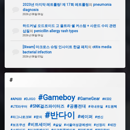
2023년 마지막 레트롤링! 제 17회 레트롤링
의
pneumonia
diagnosis
2026년 08월 06일
하드커널 오드로이드 고 울트라 쉘 커스텀 + 사운드 수리 관련
삽질
의
penicillin allergy rash types
2026년 08월 06일
[Steam] 마크로스 슈팅 인사이트 한글 패치
의
otitis media
bacterial infection
2026년 08월 05일
#
#Gameboy
#GameGear
#AP600
#DJIGO
#K532
#SNK걸즈파이터즈
#공룡전대
#LTE라우터
#국내유일
#도원텍
#반다이
#베이퍼
#라그나로크M
#문의
#변신
#비트세이버
#보조쿠션
#살살
#서울여성공예센터
#선정리
#세잔