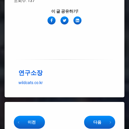
조회수: 137
이 글 공유하기!
페
Twitter
링
이
크
스
드
북
인
연구소장
wildcats.co.kr
Keep Reading
이전
다음