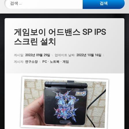
검색:
게임보이 어드밴스 SP IPS
스크린 설치
게시일:
2022년 09월 29일
업데이트 날짜:
2022년 10월 16일
카테고리:
게시자:
연구소장
PCㆍ노트북ㆍ게임