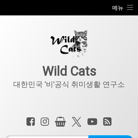
홈
메뉴
콘
공지사항
텐
츠
키덜트
로
바
로
IT
가
기
아웃도어
Wild Cats
반려동물
대한민국 '비'공식 취미생활 연구소
기타
전화 :
페이스북
인스타그램
상점
X.com
YouTube
RSS