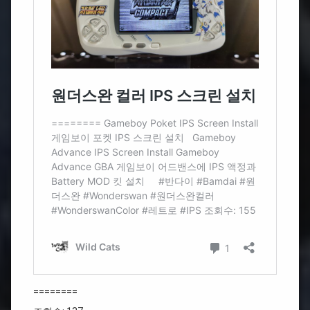
========