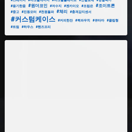
#스테이지
#아크릴케이지
#아크릴플레이트
#안킬로제
#영일락카
#원더코인
#조이트론
#용기한줌
#저수지
#젠카이오
#조립은
#체리
#중고
#진동모터
#천원돌파
#충격감지센서
#커스텀케이스
#커피한잔
#퀵파우치
#큐타마
#클립형
#트림
#하우스
#핸즈프리