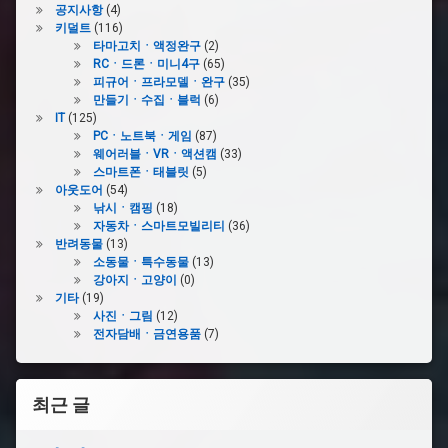
공지사항
(4)
키덜트
(116)
타마고치ㆍ액정완구
(2)
RCㆍ드론ㆍ미니4구
(65)
피규어ㆍ프라모델ㆍ완구
(35)
만들기ㆍ수집ㆍ블럭
(6)
IT
(125)
PCㆍ노트북ㆍ게임
(87)
웨어러블ㆍVRㆍ액션캠
(33)
스마트폰ㆍ태블릿
(5)
아웃도어
(54)
낚시ㆍ캠핑
(18)
자동차ㆍ스마트모빌리티
(36)
반려동물
(13)
소동물ㆍ특수동물
(13)
강아지ㆍ고양이
(0)
기타
(19)
사진ㆍ그림
(12)
전자담배ㆍ금연용품
(7)
최근 글