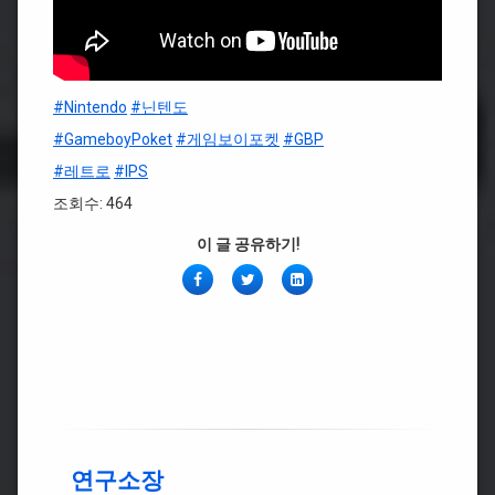
#Nintendo
#닌텐도
#GameboyPoket
#게임보이포켓
#GBP
#레트로
#IPS
조회수: 464
이 글 공유하기!
페
Twitter
링
이
크
스
드
북
인
연구소장