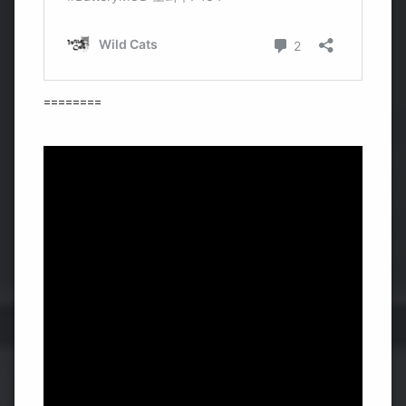
========