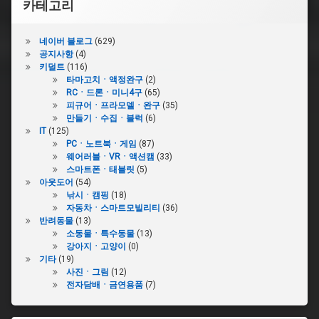
카테고리
네이버 블로그
(629)
공지사항
(4)
키덜트
(116)
타마고치ㆍ액정완구
(2)
RCㆍ드론ㆍ미니4구
(65)
피규어ㆍ프라모델ㆍ완구
(35)
만들기ㆍ수집ㆍ블럭
(6)
IT
(125)
PCㆍ노트북ㆍ게임
(87)
웨어러블ㆍVRㆍ액션캠
(33)
스마트폰ㆍ태블릿
(5)
아웃도어
(54)
낚시ㆍ캠핑
(18)
자동차ㆍ스마트모빌리티
(36)
반려동물
(13)
소동물ㆍ특수동물
(13)
강아지ㆍ고양이
(0)
기타
(19)
사진ㆍ그림
(12)
전자담배ㆍ금연용품
(7)