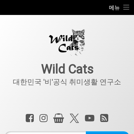
홈
메뉴
콘
공지사항
텐
츠
키덜트
로
바
로
IT
가
기
아웃도어
Wild Cats
반려동물
대한민국 '비'공식 취미생활 연구소
기타
전화 :
페이스북
인스타그램
상점
X.com
YouTube
RSS