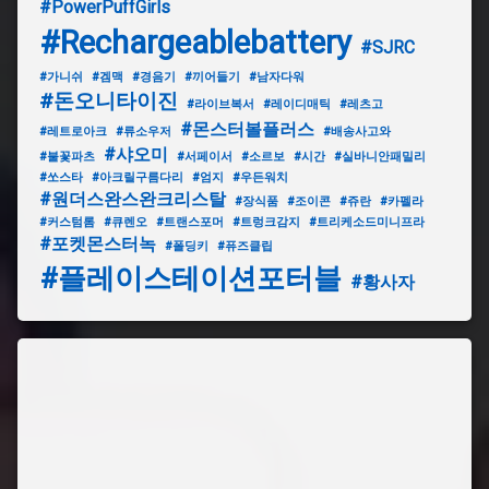
#PowerPuffGirls
#Rechargeablebattery
#SJRC
#가니쉬
#겜맥
#경음기
#끼어들기
#남자다워
#돈오니타이진
#라이브복서
#레이디매틱
#레츠고
#몬스터볼플러스
#레트로아크
#류소우저
#배송사고와
#샤오미
#불꽃파츠
#서페이서
#소르보
#시간
#실바니안패밀리
#쏘스타
#아크릴구름다리
#엄지
#우든워치
#원더스완스완크리스탈
#장식품
#조이콘
#쥬란
#카펠라
#커스텀롬
#큐렌오
#트랜스포머
#트렁크감지
#트리케소드미니프라
#포켓몬스터녹
#폴딩키
#퓨즈클립
#플레이스테이션포터블
#황사자