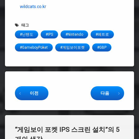
wildcats.co.kr
태그
#닌텐도
#IPS
#Nintendo
#레트로
#GameboyPoket
#게임보이포켓
#GBP
Keep Reading
이전
다음
“
게임보이 포켓 IPS 스크린 설치
”의 5