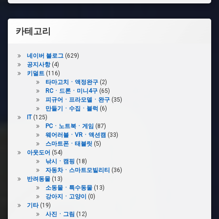
카테고리
네이버 블로그
(629)
공지사항
(4)
키덜트
(116)
타마고치ㆍ액정완구
(2)
RCㆍ드론ㆍ미니4구
(65)
피규어ㆍ프라모델ㆍ완구
(35)
만들기ㆍ수집ㆍ블럭
(6)
IT
(125)
PCㆍ노트북ㆍ게임
(87)
웨어러블ㆍVRㆍ액션캠
(33)
스마트폰ㆍ태블릿
(5)
아웃도어
(54)
낚시ㆍ캠핑
(18)
자동차ㆍ스마트모빌리티
(36)
반려동물
(13)
소동물ㆍ특수동물
(13)
강아지ㆍ고양이
(0)
기타
(19)
사진ㆍ그림
(12)