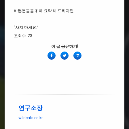
바쁜분들을 위해 요약 해 드리자면…
“사지 마세요.”
조회수: 23
이 글 공유하기!
페
Twitter
링
이
크
스
드
북
인
연구소장
wildcats.co.kr