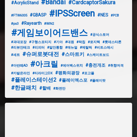
#Bandai
#CardcaptorSakura
#AcrylicStand
#IPSScreen
#GBASP
#NES
#FTW6005
#PCB
#Rayearth
#ps3
#WIN2
#게임보이어드밴스
#공식스토어
#과대포장
#구형스포티지
#기아
#대원
#락칩
#로지텍
#롯데스타론
#리뷰안테크
#리피터
#말안통함
#매뉴얼
#메탈릭
#비트스매시
#슈퍼로봇대전
#스마트키
#세트
#스케이트보드
#아크릴
#충전개조
#아반떼AD
#에어백스위치
#취향저격
#평화의광장
#카발온라인
#티라미고DX
#포고플
#플레이스테이션2
#플레이엑스포
#플레이팟
#한글패치
#할배
#화면만