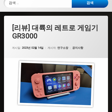
검색:
[리뷰] 대륙의 레트로 게임기
GR3000
카테고리:
게시일:
2023년 02월 14일
게시자:
연구소장
공지사항