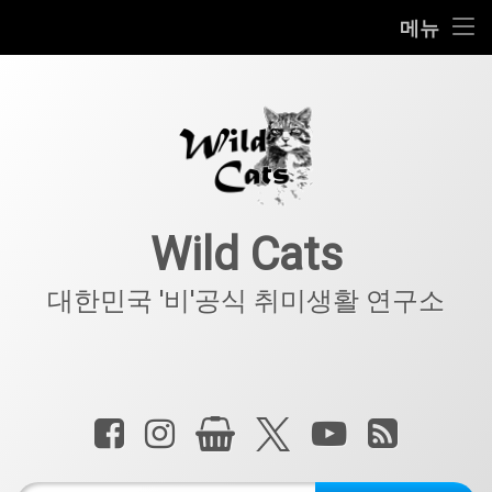
홈
메뉴
콘
공지사항
텐
츠
키덜트
로
바
로
IT
가
기
아웃도어
Wild Cats
반려동물
대한민국 '비'공식 취미생활 연구소
기타
전화 :
페이스북
인스타그램
상점
X.com
YouTube
RSS