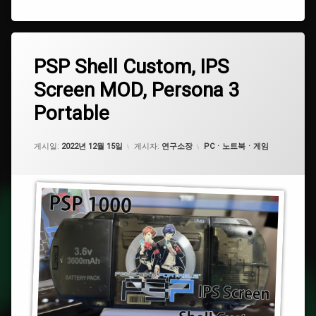
스
피
태
#
PSP
PSP Shell Custom, IPS
에
그
아
Shell
댓
크
Screen MOD, Persona 3
Custom,
#
글
릴
IPS
소
을
Portable
Screen
니
남
#
MOD,
기
거
Persona
세
#Persona3Portable
카테고리:
게시일:
2022년 12월 15일
게시자:
연구소장
PCㆍ노트북ㆍ게임
치
3
요.
대
Portable
#SONY
#
#P3P
레
트
로
#
겜
플
보
레
이
이
스
테
#
이
소