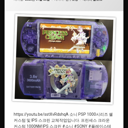
Crown
크
요.
#SONY
라
운
#P3P
#PrincessCrown
#
플
#IPS
레
이
#IPSMOD
스
테
이
#ShellCustom
션
포
#
터
소
블
니
#PlayStationPortable
#SONY
#PSP
#
플
https://youtu.be/sstXvRdshqA 소니 PSP 1000시리즈 쉘
레
커스텀 및 IPS 스크린 교체작업입니다. 프린세스 크라운
이
스
커스텀 1000NM IPS 스크린 #소니 #SONY #플레이스테