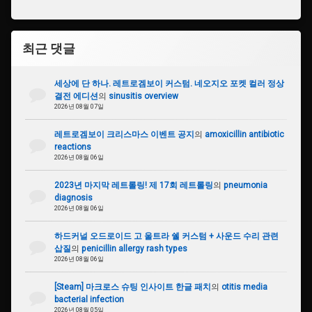
최근 댓글
세상에 단 하나. 레트로겜보이 커스텀. 네오지오 포켓 컬러 정상
결전 에디션
의
sinusitis overview
2026년 08월 07일
레트로겜보이 크리스마스 이벤트 공지
의
amoxicillin antibiotic
reactions
2026년 08월 06일
2023년 마지막 레트롤링! 제 17회 레트롤링
의
pneumonia
diagnosis
2026년 08월 06일
하드커널 오드로이드 고 울트라 쉘 커스텀 + 사운드 수리 관련
삽질
의
penicillin allergy rash types
2026년 08월 06일
[Steam] 마크로스 슈팅 인사이트 한글 패치
의
otitis media
bacterial infection
2026년 08월 05일