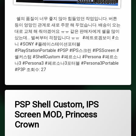
션
니
포
터
#SONY
블
쉘의 품질이 너무 좋지 않아 힘들었던 작업입니다. 버튼
등이 엉망인 관계로 새로 주문 해 두었습니다. 배송이 오는
#
#PlayStationPortable
대로 교체 해 줘야겠어요 ㅠㅠ 같은 판매자에게 쉘을 많이
플
샀는데… 벌써부터 걱정입니다 ㅠㅠ #레트로겜보이 #소
레
#PSP
니 #SONY #플레이스테이션포터블
이
스
#PlayStationPortable #PSP #IPS스크린 #IPSScreen #
테
#IPSScreen
쉘커스텀 #ShellCustom #페르소나 #Persona #페르소
이
나3 #Persona3 #페르소나3포터블 #Persona3Portable
션
#
#P3P 조회수: 27
포
페
터
르
블
소
나
#PlayStationPortable
태
PSP
PSP Shell Custom, IPS
에
#
그
Shell
댓
쉘
Screen MOD, Princess
Custom,
#SONY
글
커
IPS
을
스
Crown
Screen
남
텀
#
MOD,
기
플
Princess
세