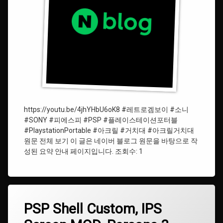
이
상
#
소
니
#SONY
#
플
레
https://youtu.be/4jhYHbU6oK8 #레트로겜보이 #소니
이
스
#SONY #피에스피 #PSP #플레이스테이션포터블
테
#PlaystationPortable #아크릴 #거치대 #아크릴거치대
이
원문 전체 보기 이 글은 네이버 블로그 원문을 바탕으로 작
션
성된 요약 안내 페이지입니다. 조회수: 1
포
터
블
#PlayStationPortable
태
PSP
PSP Shell Custom, IPS
에
그
Shell
댓
#PSP
Custom,
#IPSScreen
글