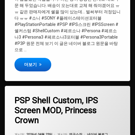
스크
문 해 두었습니다. 배송이 오는대로 교체 해 줘야겠어요 ㅠ
린
ㅠ 같은 판매자에게 쉘을 많이 샀는데… 벌써부터 걱정입니
다 ㅠㅠ #소니 #SONY #플레이스테이션포터블
#Persona3
#PlayStationPortable #PSP #IPS스크린 #IPSScreen #
쉘커스텀 #ShellCustom #페르소나 #Persona #페르소
#ShellCustom
나3 #Persona3 #페르소나3포터블 #Persona3Portable
#P3P 원문 전체 보기 이 글은 네이버 블로그 원문을 바탕
#
으로 …
페
르
소
PSP Shell Custom, IPS Screen MOD, Persona 3 Portable
더보기
나
3
포
터
블
태
PSP
PSP Shell Custom, IPS
에
그
Shell
#
댓
Screen MOD, Princess
Custom,
소
#
글
IPS
니
프
을
Crown
Screen
린
남
MOD,
세
기
#Persona3Portable
Princess
스
세
카테고리:
게시일:
2026년 04월 23일
게시자:
연구소장
네이버 블로그