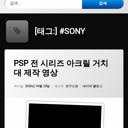
검색:
[태그:]
#SONY
태
PSP
PSP 전 시리즈 아크릴 거치
에
그
전
댓
대 제작 영상
시
#
글
리
거
을
즈
치
남
아
카테고리:
대
게시일:
기
2026년 04월 23일
게시자:
연구소장
네이버 블로그
크
세
릴
요.
#
거
레
치
트
대
로
제
겜
작
보
영