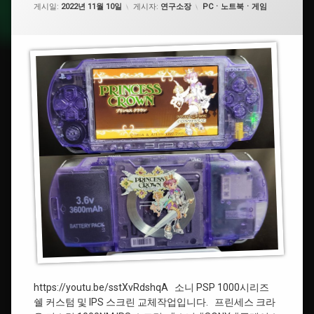
레
#Persona
카테고리:
게시일:
2022년 11월 10일
게시자:
연구소장
PCㆍ노트북ㆍ게임
Crown
요.
이
스
#
테
레
이
트
션
로
포
겜
터
보
블
이
#PlayStationPortable
#
페
#PSP
르
소
나
#
3
프
린
세
#IPS
스
스크
크
린
라
운
#Persona3
https://youtu.be/sstXvRdshqA 소니 PSP 1000시리즈
쉘 커스텀 및 IPS 스크린 교체작업입니다. 프린세스 크라
#PrincessCrown