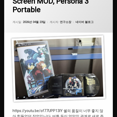
Screen MOD, Persona 3
IPS
을
#
Portable
Screen
남
#
아
MOD,
기
페
크
Persona
세
르
릴
카테고리:
게시일:
2026년 04월 23일
게시자:
연구소장
네이버 블로그
3
요.
소
거
Portable
나
치
대
#Persona
#
피
#
에
쉘
스
커
피
스
텀
#
아
#
크
페
릴
르
소
나
3
https://youtu.be/of77UPP13lY 쉘의 품질이 너무 좋지 않
#IPS
아 힘들었던 작업입니다. 버튼 등이 엉망인 관계로 새로 주