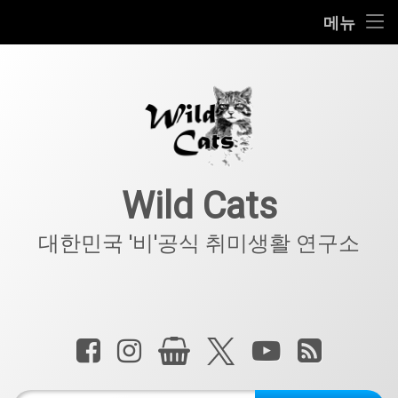
홈
메뉴
콘
공지사항
텐
츠
키덜트
로
바
로
IT
가
기
아웃도어
Wild Cats
반려동물
대한민국 '비'공식 취미생활 연구소
기타
전화 :
페이스북
인스타그램
상점
X.com
YouTube
RSS