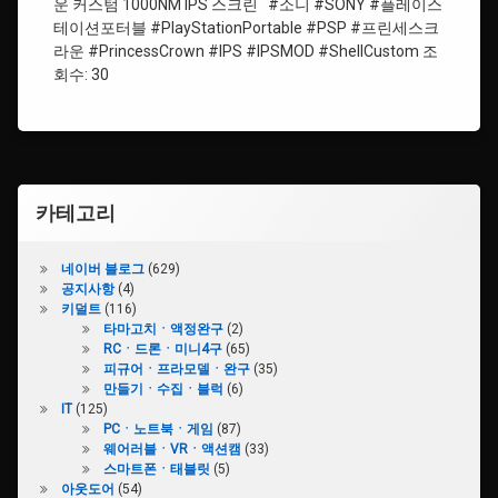
#ShellCustom
운 커스텀 1000NM IPS 스크린 #소니 #SONY #플레이스
테이션포터블 #PlayStationPortable #PSP #프린세스크
#IPS
#
라운 #PrincessCrown #IPS #IPSMOD #ShellCustom 조
페
회수: 30
#IPSMOD
르
소
나
#ShellCustom
3
포
#
터
소
블
카테고리
니
네이버 블로그
(629)
공지사항
(4)
키덜트
(116)
타마고치ㆍ액정완구
(2)
RCㆍ드론ㆍ미니4구
(65)
피규어ㆍ프라모델ㆍ완구
(35)
만들기ㆍ수집ㆍ블럭
(6)
IT
(125)
PCㆍ노트북ㆍ게임
(87)
웨어러블ㆍVRㆍ액션캠
(33)
스마트폰ㆍ태블릿
(5)
아웃도어
(54)