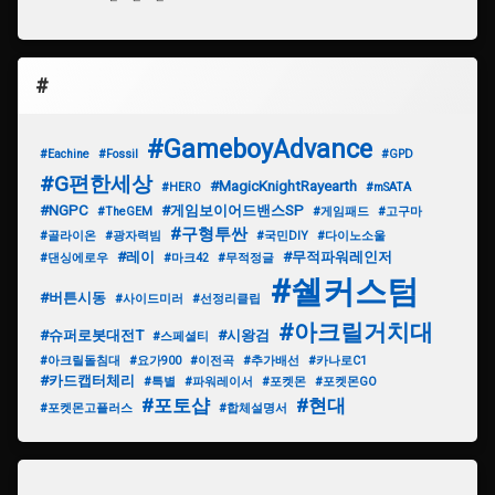
#
#GameboyAdvance
#Eachine
#Fossil
#GPD
#G편한세상
#MagicKnightRayearth
#HERO
#mSATA
#NGPC
#게임보이어드밴스SP
#TheGEM
#게임패드
#고구마
#구형투싼
#골라이온
#광자력빔
#국민DIY
#다이노소울
#레이
#무적파워레인저
#댄싱에로우
#마크42
#무적정글
#쉘커스텀
#버튼시동
#사이드미러
#선정리클립
#아크릴거치대
#슈퍼로봇대전T
#시왕검
#스페셜티
#아크릴돌침대
#요가900
#이전곡
#추가배선
#카나로C1
#카드캡터체리
#특별
#파워레이서
#포켓몬
#포켓몬GO
#포토샵
#현대
#포켓몬고플러스
#합체설명서