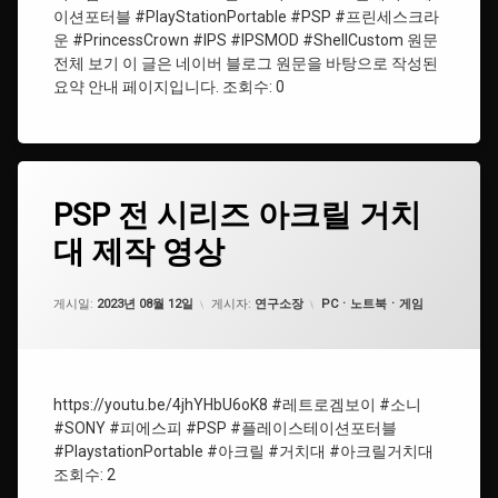
테
이션포터블 #PlayStationPortable #PSP #프린세스크라
이
운 #PrincessCrown #IPS #IPSMOD #ShellCustom 원문
션
전체 보기 이 글은 네이버 블로그 원문을 바탕으로 작성된
포
요약 안내 페이지입니다. 조회수: 0
터
블
#PlayStationPortable
태
PSP
PSP 전 시리즈 아크릴 거치
에
#PSP
그
전
댓
대 제작 영상
시
#PSP
글
리
을
즈
남
#
업데이트 날짜:
2024년 03월 21일
아
카테고리:
게시일:
기
2023년 08월 12일
게시자:
연구소장
PCㆍ노트북ㆍ게임
아
크
세
크
릴
요.
릴
거
거
치
치
대
https://youtu.be/4jhYHbU6oK8 #레트로겜보이 #소니
대
제
#SONY #피에스피 #PSP #플레이스테이션포터블
작
#PlaystationPortable #아크릴 #거치대 #아크릴거치대
#
영
조회수: 2
피
상
에