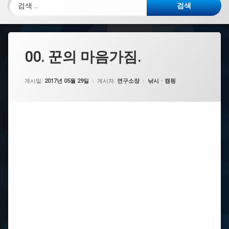
검색:
00. 꾼의 마음가짐.
카테고리:
게시일:
2017년 05월 29일
게시자:
연구소장
낚시ㆍ캠핑