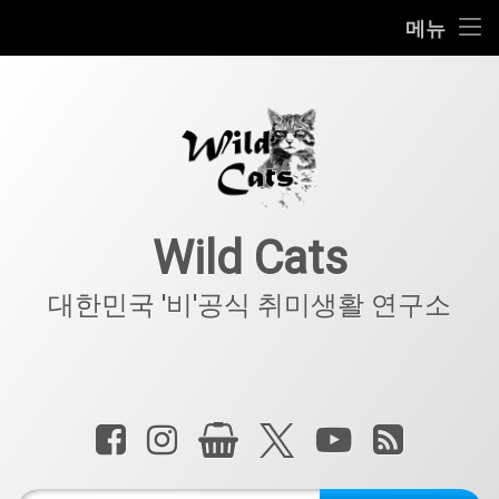
홈
메뉴
콘
공지사항
텐
츠
키덜트
로
바
로
IT
가
기
아웃도어
Wild Cats
반려동물
대한민국 '비'공식 취미생활 연구소
기타
전화 :
페이스북
인스타그램
상점
X.com
YouTube
RSS