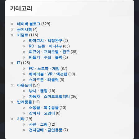
카테고리
네이버 블로그
(629)
공지사항
(4)
키덜트
(116)
타마고치ㆍ액정완구
(2)
RCㆍ드론ㆍ미니4구
(65)
피규어ㆍ프라모델ㆍ완구
(35)
만들기ㆍ수집ㆍ블럭
(6)
IT
(125)
PCㆍ노트북ㆍ게임
(87)
웨어러블ㆍVRㆍ액션캠
(33)
스마트폰ㆍ태블릿
(5)
아웃도어
(54)
낚시ㆍ캠핑
(18)
자동차ㆍ스마트모빌리티
(36)
반려동물
(13)
소동물ㆍ특수동물
(13)
강아지ㆍ고양이
(0)
기타
(19)
사진ㆍ그림
(12)
전자담배ㆍ금연용품
(7)