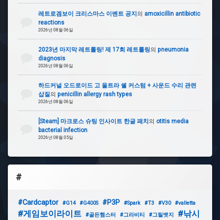
레트로겜보이 크리스마스 이벤트 공지
의
amoxicillin antibiotic
reactions
2026년 08월 06일
2023년 마지막 레트롤링! 제 17회 레트롤링
의
pneumonia
diagnosis
2026년 08월 06일
하드커널 오드로이드 고 울트라 쉘 커스텀 + 사운드 수리 관련
삽질
의
penicillin allergy rash types
2026년 08월 06일
[Steam] 마크로스 슈팅 인사이트 한글 패치
의
otitis media
bacterial infection
2026년 08월 05일
#
#Cardcaptor
#P3P
#G14
#G400S
#Spark
#T3
#V30
#valletta
#게임보이라이트
#낚시
#골든햄스터
#그라비티
#그릴뱃지