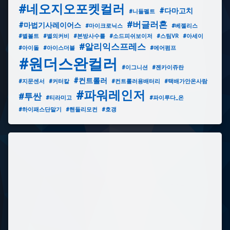
#네오지오포켓컬러
#다마고치
#니들펠트
#버글러혼
#마법기사레이어스
#마이크로닉스
#베젤리스
#별볼트
#별의커비
#본방사수를
#소드피쉬보이저
#스팀VR
#아세이
#알리익스프레스
#아이돌
#아이스더블
#에어펌프
#원더스완컬러
#이그니션
#젠카이쥬란
#컨트롤러
#지문센서
#커터칼
#컨트롤러용배터리
#택배가안온사람
#파워레인저
#투싼
#티라미고
#파이루다_온
#하이패스단말기
#핸들리모컨
#호갱