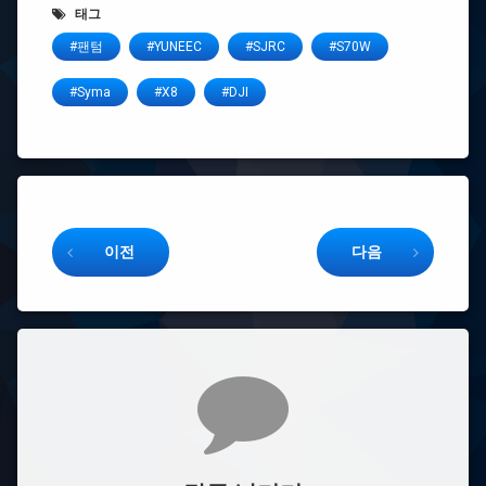
태그
#팬텀
#YUNEEC
#SJRC
#S70W
#Syma
#X8
#DJI
Keep Reading
이전
다음
댓글