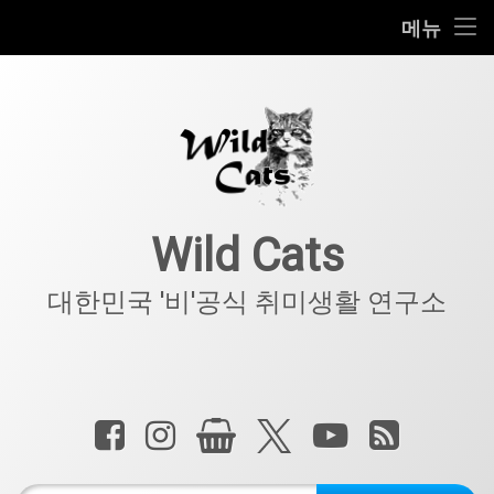
홈
메뉴
콘
공지사항
텐
츠
키덜트
로
바
로
IT
가
기
아웃도어
Wild Cats
반려동물
대한민국 '비'공식 취미생활 연구소
기타
전화 :
페이스북
인스타그램
상점
X.com
YouTube
RSS