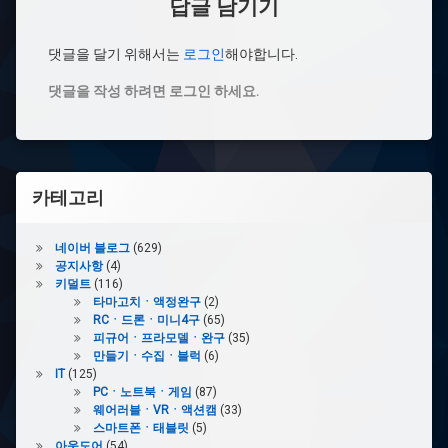
답글 남기기
댓글을 달기 위해서는
로그인
해야합니다.
댓글을 작성 하려면 로그인 하세요.
카테고리
네이버 블로그
(629)
공지사항
(4)
키덜트
(116)
타마고치ㆍ액정완구
(2)
RCㆍ드론ㆍ미니4구
(65)
피규어ㆍ프라모델ㆍ완구
(35)
만들기ㆍ수집ㆍ블럭
(6)
IT
(125)
PCㆍ노트북ㆍ게임
(87)
웨어러블ㆍVRㆍ액션캠
(33)
스마트폰ㆍ태블릿
(5)
아웃도어
(54)