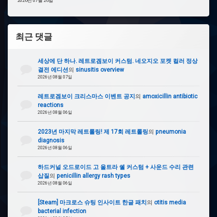
2026년 07월 26일
최근 댓글
세상에 단 하나. 레트로겜보이 커스텀. 네오지오 포켓 컬러 정상
결전 에디션
의
sinusitis overview
2026년 08월 07일
레트로겜보이 크리스마스 이벤트 공지
의
amoxicillin antibiotic
reactions
2026년 08월 06일
2023년 마지막 레트롤링! 제 17회 레트롤링
의
pneumonia
diagnosis
2026년 08월 06일
하드커널 오드로이드 고 울트라 쉘 커스텀 + 사운드 수리 관련
삽질
의
penicillin allergy rash types
2026년 08월 06일
[Steam] 마크로스 슈팅 인사이트 한글 패치
의
otitis media
bacterial infection