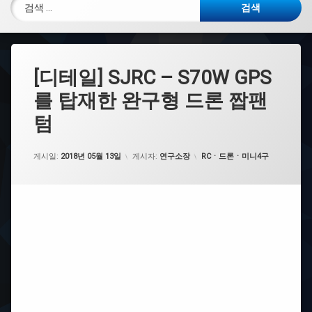
검색:
[디테일] SJRC – S70W GPS
를 탑재한 완구형 드론 짭팬
텀
카테고리:
게시일:
2018년 05월 13일
게시자:
연구소장
RCㆍ드론ㆍ미니4구