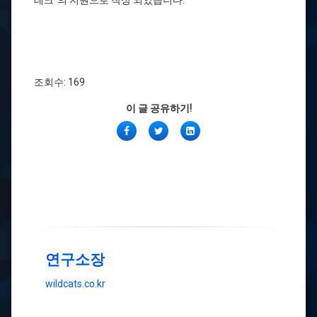
테크"의 지원으로 작성 되었습니다.
조회수: 169
이 글 공유하기!
페
Twitter
링
이
크
스
드
북
인
연구소장
wildcats.co.kr