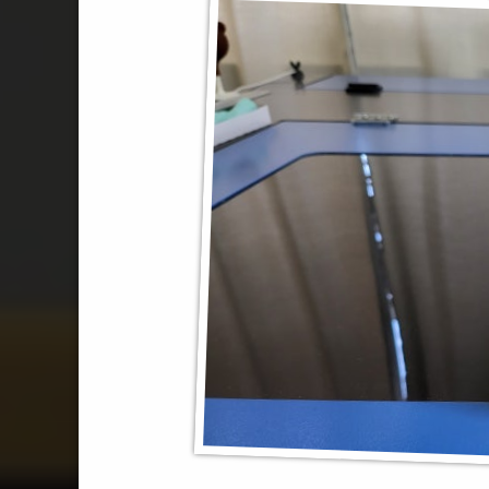
#Pikachu
#닌텐도
#게임보이컬러
#Nintendo
#충전배터리
#BatteryMOD
#GameboyColor
#Gameboy
#게임보이
#쉘커스텀
#IPS스크린