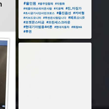
m
#올인원
#용무장합체
#자동화
#진_마징가
#제품이파손되어온사람
#지윤텍
#출진옵션
#커버형
#초시공기사단서던크로스
#페르소나3
#커브드모니터
#투싼은사랑입니다
#포켓몬스터금
#프린세스크라운
#현대기아범용4버튼
#현대자동차
#화랑mk
#후면