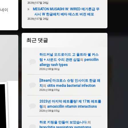
2026년 07월 26일
MEGATON MUSASHI W: WIRED 메가톤급 무
은 네이
사시 W 한글패치 베타 테스트 버전 배포
2026년 07월 26일
최근 댓글
하드커널 오드로이드 고 울트라 쉘 커스
텀 + 사운드 수리 관련 삽질
의
penicillin
allergy rash types
2026년 08월 06일
[Steam] 마크로스 슈팅 인사이트 한글 패
치
의
otitis media bacterial infection
2026년 08월 05일
2023년 마지막 레트롤링! 제 17회 레트롤
링
의
amoxicillin vitamin interactions
2026년 08월 05일
하로 키링을 만들어 보았습니다.
의
bronchitis respiratory symptoms