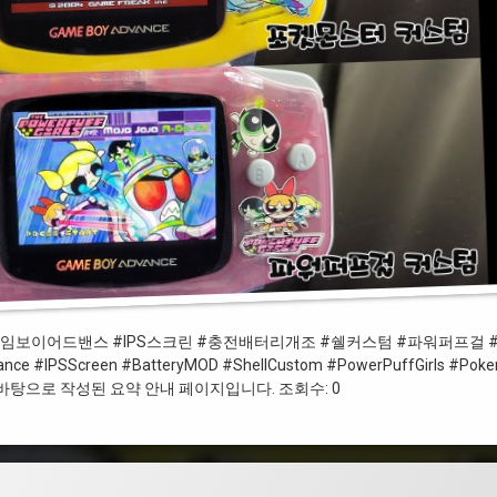
#게임보이 #게임보이어드밴스 #IPS스크린 #충전배터리개조 #쉘커스텀 #파워퍼프걸
 #IPSScreen #BatteryMOD #ShellCustom #PowerPuffGirls #Pok
을 바탕으로 작성된 요약 안내 페이지입니다. 조회수: 0
Custom NGPC Gals Fighters