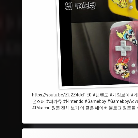
#닌텐도
#IPSScreen
#Nintendo
#파워퍼프걸
#GameboyAdvance
#PowerPuffGirls
#게임보이어드밴스
https://youtu.be/ZU2Z4dxPIE0 #닌텐도 
몬스터 #피카츄 #Nintendo #Gameboy #GameboyAdvance
#Pokemon
#Pikachu 원문 전체 보기 이 글은 네이버 블로그 원문
#BatteryMOD
#Pikachu
SNK Neogeo Poket Color IPS Screen, Battery MOD, Shell 
에 댓글을 남기세요.
태