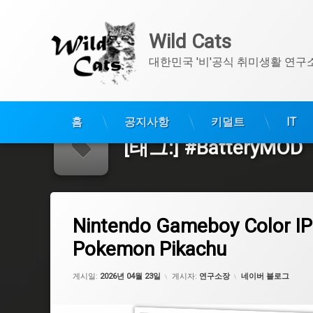
Wild Cats
대한민국 '비'공식 취미생활 연구
콘
텐
홈
공지사항
키덜트
IT
츠
[태그:]
#BatteryMOD
로
바
로
가
Nintendo Gameboy Color IPS Screen, Battery MOD, Shel
기
에 댓글을 남기세요.
태
Nintendo Gameboy Color IP
그
#피카츄
Pokemon Pikachu
#Pokemon
카테고리:
게시일:
2026년 04월 23일
게시자:
연구소장
네이버 블로그
#포켓몬스터