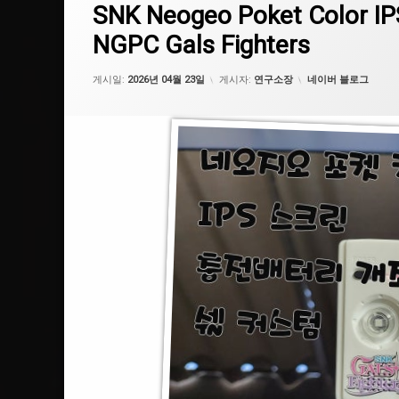
#Gameboy
SNK Neogeo Poket Color IP
그
#IPS스크린
NGPC Gals Fighters
#SNKGalsFighters
카테고리:
게시일:
2026년 04월 23일
게시자:
연구소장
네이버 블로그
#ShellCustom
#SNK
#네오지오포켓
#네오지오포켓컬러
#충전배터리개조
#SNK걸즈파이터즈
#NeogeoPoket
#NeogeoPoketColor