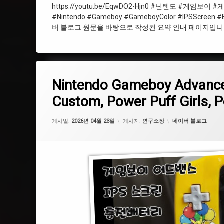
https://youtu.be/EqwDO2-Hjn0 #닌텐도 #
#Nintendo #Gameboy #GameboyColor #IPSScreen
#ShellCustom
버 블로그 원문을 바탕으로 작성된 요약 안내 페이지입니다.
#IPSScreen
Nintendo Gameboy Advance IPS Screen, Battery MOD, Shel
에 댓글을 남기세요.
태
Nintendo Gameboy Advance 
그
#게임보이
Custom, Power Puff Girls, 
#쉘커스텀
카테고리:
게시일:
2026년 04월 23일
게시자:
연구소장
네이버 블로그
#IPS스크린
#피카츄
#ShellCustom
#포켓몬스터
#충전배터리개조