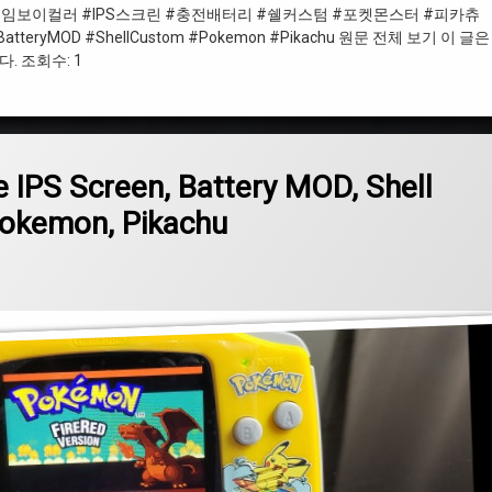
게임보이 #게임보이컬러 #IPS스크린 #충전배터리 #쉘커스텀 #포켓몬스터 #피카츄
 #BatteryMOD #ShellCustom #Pokemon #Pikachu 원문 전체 보기 이 글
 조회수: 1
l Custom, Power Puff Girls, Pokemon, Pikachu
IPS Screen, Battery MOD, Shell
Pokemon, Pikachu