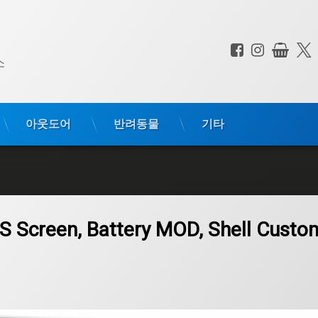
페이스북
인스타
상점
전화 :
소
아웃도어
반려동물
기타
l Custom Pokemon Pikachu
S Screen, Battery MOD, Shell Custo