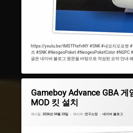
#BatteryMOD
#NGPC
#쉘커스텀
#IPSScreen
https://youtu.be/tMSTFtefnNY #SNK #
즈 #SNK #NeogeoPoket #NeogeoPoketColor #NGPC 
글은 네이버 블로그 원문을 바탕으로 작성된 요약 안내 페
Gameboy Advance GBA 게임보이 어드밴스에 IPS 액정과 Ba
에 댓글을 남기세요.
태
Gameboy Advance GBA
그
#닌텐도
MOD 킷 설치
#IPS
카테고리:
게시일:
2026년 04월 23일
게시자:
연구소장
네이버 블로그
#Nintendo