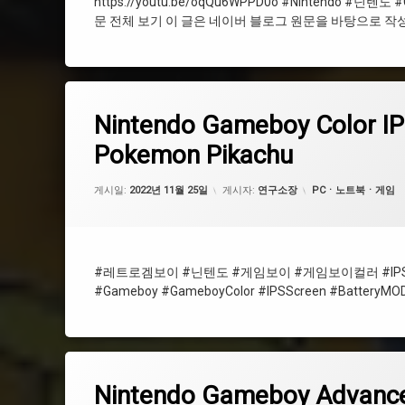
https://youtu.be/oqQu6WPPD0o #Nintendo #닌
문 전체 보기 이 글은 네이버 블로그 원문을 바탕으로 작성
Nintendo Gameboy Color IPS Screen, Battery MOD, Shel
에 댓글을 남기세요.
태
Nintendo Gameboy Color IP
그
#쉘커스텀
Pokemon Pikachu
#레트로겜보이
업데이트 날짜:
2024년 03월 21일
카테고리:
게시일:
2022년 11월 25일
게시자:
연구소장
PCㆍ노트북ㆍ게임
#IPS스크린
#ShellCustom
#레트로겜보이 #닌텐도 #게임보이 #게임보이컬러 #IPS
#Gameboy #GameboyColor #IPSScreen #BatteryMO
#피카츄
#IPSScreen
#포켓몬스터
Nintendo Gameboy Advance IPS Screen, Battery MOD, Shel
에 댓글을 남기세요.
태
Nintendo Gameboy Advance 
그