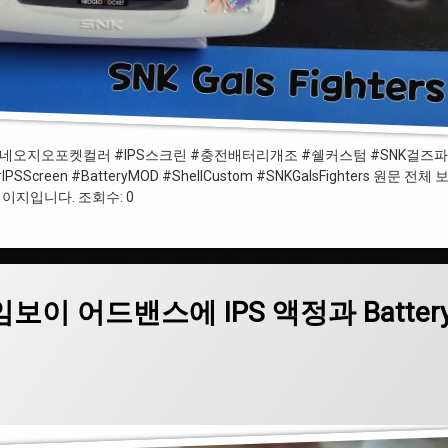
네오지오포켓 #네오지오포켓컬러 #IPS스크린 #충전배터리개조 #쉘커스텀 #SNK걸즈
#IPSScreen #BatteryMOD #ShellCustom #SNKGalsFighters 원문 전체
이지입니다. 조회수: 0
ttery MOD 킷 설치
 게임보이 어드밴스에 IPS 액정과 Batter