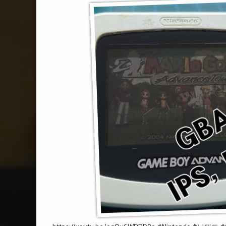
#GameboyAdvance
#게임보이어드밴스
#GBA
#레트로
#BatteryMOD