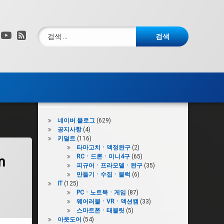
검색:
그램
X.com
YouTube
RSS
카테고리
네이버 블로그
(629)
공지사항
(4)
키덜트
(116)
타마고치ㆍ액정완구
(2)
RCㆍ드론ㆍ미니4구
(65)
m
피규어ㆍ프라모델ㆍ완구
(35)
만들기ㆍ수집ㆍ블럭
(6)
IT
(125)
PCㆍ노트북ㆍ게임
(87)
웨어러블ㆍVRㆍ액션캠
(33)
스마트폰ㆍ태블릿
(5)
아웃도어
(54)