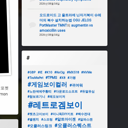
2026년 08월 04일
오드로이드 고 울트라에 닌자거북이 슈레
더의 복수 설치하는법 OGU JELOS
PortMaster TMNT
의
augmentin vs
amoxicillin uses
2026년 08월 04일
#
#GBP
#IE
#K10
#KeCig
#MX518
#NVMe
#TPMS
#TouMaPet
#X8
#가평
#게임보이컬러
#귀여워
 #포켓
#노란색에주황띠
#다운로드소프트
#듀얼유심
emon
#람보르기니
#레오보이저
#레트로겜보이
#렛츠고이브이
#미니독DIY키트
#백수전대
#알트아이젠
#별렌치
#스프링
#알파스캔
#오큘러스퀘스트
#오큘러스링크