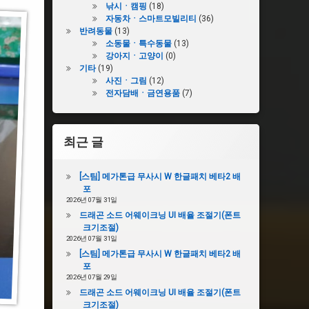
낚시ㆍ캠핑
(18)
자동차ㆍ스마트모빌리티
(36)
반려동물
(13)
소동물ㆍ특수동물
(13)
강아지ㆍ고양이
(0)
기타
(19)
사진ㆍ그림
(12)
전자담배ㆍ금연용품
(7)
최근 글
[스팀] 메가톤급 무사시 W 한글패치 베타2 배
포
2026년 07월 31일
드래곤 소드 어웨이크닝 UI 배율 조절기(폰트
크기조절)
2026년 07월 31일
[스팀] 메가톤급 무사시 W 한글패치 베타2 배
포
2026년 07월 29일
드래곤 소드 어웨이크닝 UI 배율 조절기(폰트
크기조절)