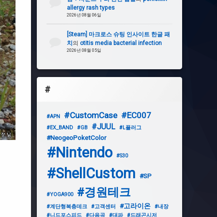
allergy rash types
2026년 08월 06일
[Steam] 마크로스 슈팅 인사이트 한글 패
치
의
otitis media bacterial infection
2026년 08월 05일
#
#CustomCase
#EC007
#APN
#JUUL
#EX_BAND
#GB
#L플러그
#NeogeoPoketColor
#Nintendo
#S30
#ShellCustom
#SP
#경원테크
#YOGA900
#고라이온
#계단형복층데크
#고객센터
#내장
#니드포스피드
#다음곡
#대파
#드래곤시저