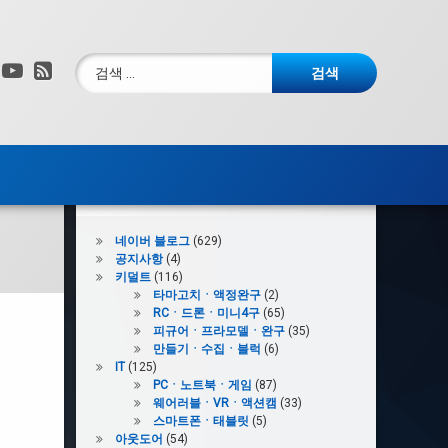
검색:
그램
X.com
YouTube
RSS
카테고리
네이버 블로그
(629)
공지사항
(4)
키덜트
(116)
타마고치ㆍ액정완구
(2)
RCㆍ드론ㆍ미니4구
(65)
피규어ㆍ프라모델ㆍ완구
(35)
만들기ㆍ수집ㆍ블럭
(6)
IT
(125)
PCㆍ노트북ㆍ게임
(87)
웨어러블ㆍVRㆍ액션캠
(33)
스마트폰ㆍ태블릿
(5)
아웃도어
(54)