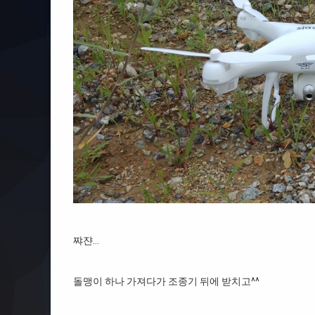
쨔쟌…
돌맹이 하나 가져다가 조종기 뒤에 받치고^^