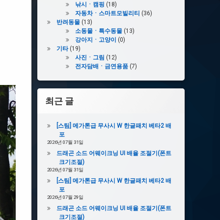
낚시ㆍ캠핑
(18)
자동차ㆍ스마트모빌리티
(36)
반려동물
(13)
소동물ㆍ특수동물
(13)
강아지ㆍ고양이
(0)
기타
(19)
사진ㆍ그림
(12)
전자담배ㆍ금연용품
(7)
최근 글
[스팀] 메가톤급 무사시 W 한글패치 베타2 배
포
2026년 07월 31일
드래곤 소드 어웨이크닝 UI 배율 조절기(폰트
크기조절)
2026년 07월 31일
[스팀] 메가톤급 무사시 W 한글패치 베타2 배
포
2026년 07월 29일
드래곤 소드 어웨이크닝 UI 배율 조절기(폰트
크기조절)