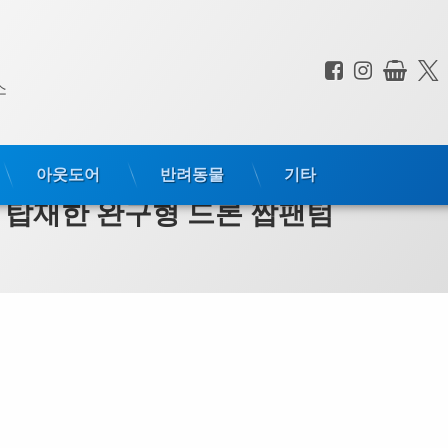
페이스북
인스타
상점
전화 :
소
아웃도어
반려동물
기타
PS를 탑재한 완구형 드론 짭팬텀