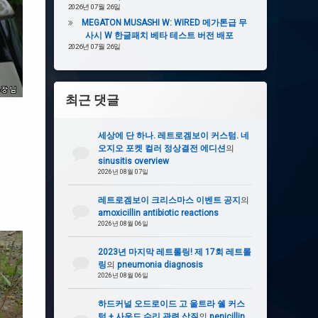
2026년 07월 26일
MEGATON MUSASHI W: WIRED 메가톤급 무
사시 W 한글패치 베타 테스트 버전 배포
2026년 07월 26일
최근 댓글
세상에 단 하나. 레트로겜보이 커스텀. 네
오지오 포켓 컬러 정상결전 에디션
의
sinusitis overview
2026년 08월 07일
레트로겜보이 크리스마스 이벤트 공지
의
amoxicillin antibiotic reactions
2026년 08월 06일
2023년 마지막 레트롤링! 제 17회 레트롤
링
의
pneumonia diagnosis
2026년 08월 06일
하드커널 오드로이드 고 울트라 쉘 커스
텀 + 사운드 수리 관련 삽질
의
penicillin