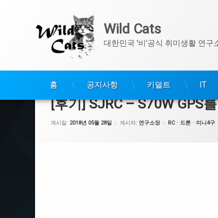
Wild Cats
대한민국 '비'공식 취미생활 연구
콘
텐
홈
공지사항
키덜트
IT
츠
[후기] SJRC – S70W G
로
바
카테고리:
게시일:
2018년 05월 28일
게시자:
연구소장
RCㆍ드론ㆍ미니4구
로
가
기