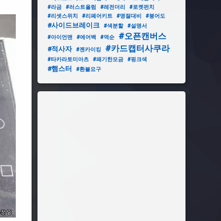
#라금
#러스트올럼
#레전더리
#로켓펀치
#리셋스위치
#리페어키트
#명절대비
#붕어도
#사이드브레이크
#색분할
#설명서
#오픈캔버스
#아이언맨
#에어백
#역순
#카드캡터사쿠라
#적사자
#젠카이킹
#타카라토미아츠
#패기한모금
#핑크색
#햄스터
#환불요구