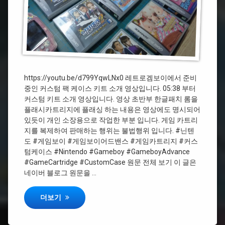
임
보
이
어
드
밴
스
https://youtu.be/d799YqwLNx0 레트로겜보이에서 준비
#Gameboy
중인 커스텀 팩 케이스 키트 소개 영상입니다. 05:38 부터
커스텀 키트 소개 영상입니다. 영상 초반부 한글패치 롬을
#
플래시카트리지에 플래싱 하는 내용은 영상에도 명시되어
게
있듯이 개인 소장용으로 작업한 부분 입니다. 게임 카트리
임
지를 복제하여 판매하는 행위는 불법행위 입니다. #닌텐
보
이
도 #게임보이 #게임보이어드밴스 #게임카트리지 #커스
텀케이스 #Nintendo #Gameboy #GameboyAdvance
#
#GameCartridge #CustomCase 원문 전체 보기 이 글은
게
네이버 블로그 원문을 …
임
카
Gameboy Advance Cartridge Case Custom
더보기
트
리
지