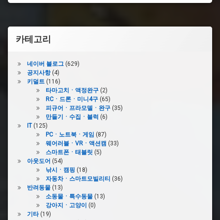
#Gameboy
#
게
카테고리
임
보
이
네이버 블로그
(629)
공지사항
(4)
#
키덜트
(116)
게
타마고치ㆍ액정완구
(2)
임
RCㆍ드론ㆍ미니4구
(65)
카
피규어ㆍ프라모델ㆍ완구
(35)
트
만들기ㆍ수집ㆍ블럭
(6)
리
IT
(125)
지
PCㆍ노트북ㆍ게임
(87)
웨어러블ㆍVRㆍ액션캠
(33)
스마트폰ㆍ태블릿
(5)
#
아웃도어
(54)
커
낚시ㆍ캠핑
(18)
스
자동차ㆍ스마트모빌리티
(36)
텀
반려동물
(13)
케
소동물ㆍ특수동물
(13)
이
강아지ㆍ고양이
(0)
스
기타
(19)