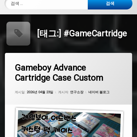
검색:
[태그:]
#GameCartridge
태
Gameboy
Gameboy Advance
에
그
Advance
댓
Cartridge Case Custom
Cartridge
#
글
Case
닌
을
Custom
텐
남
카테고리:
도
게시일:
기
2026년 04월 23일
게시자:
연구소장
네이버 블로그
세
요.
#Nintendo
#GameboyAdvance
#
게