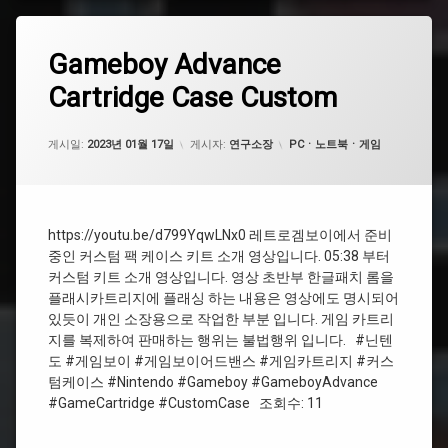
#
커
태
Gameboy
Gameboy Advance
에
스
그
Advance
댓
텀
Cartridge Case Custom
Cartridge
#
글
케
Case
닌
을
이
Custom
텐
남
스
업데이트 날짜:
2024년 03월 21일
카테고리:
도
게시일:
기
2023년 01월 17일
게시자:
연구소장
PCㆍ노트북ㆍ게임
세
#GameCartridge
요.
#Nintendo
#CustomCase
#GameboyAdvance
https://youtu.be/d799YqwLNx0 레트로겜보이에서 준비
중인 커스텀 팩 케이스 키트 소개 영상입니다. 05:38 부터
#
커스텀 키트 소개 영상입니다. 영상 초반부 한글패치 롬을
게
플래시카트리지에 플래싱 하는 내용은 영상에도 명시되어
임
있듯이 개인 소장용으로 작업한 부분 입니다. 게임 카트리
보
지를 복제하여 판매하는 행위는 불법행위 입니다. #닌텐
이
도 #게임보이 #게임보이어드밴스 #게임카트리지 #커스
어
드
텀케이스 #Nintendo #Gameboy #GameboyAdvance
밴
#GameCartridge #CustomCase 조회수: 11
스