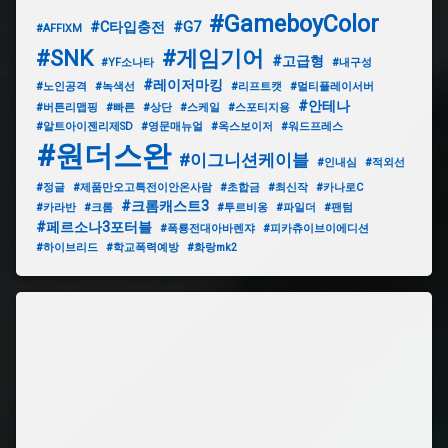
#GameboyColor
#C타입충전
#G7
#AFFIXM
#SNK
#게임기어
#고급형
#YF소나타
#내구성
#레이저마킹
#노인공격
#녹색선
#리프트캣
#멀티플레이서버
#안테나
#버튼리맵핑
#빠른
#상단
#스케일
#스포티지용
#알트아이젠리제SD
#영문매뉴얼
#옥스보이저
#워드프레스
#원더스완
#이그니션케이블
#인내심
#적외선
#정글
#제품만오고특전이안온사람
#초합금
#최신작
#카나로C
#크롬캐스트3
#카라반
#크롬
#투르비옹
#파일더
#팬텀
#페르소나3포터블
#폭룡전대아바렌쟈
#피카츄이브이에디션
#하이브리드
#학교폭력예방
#화랑mk2