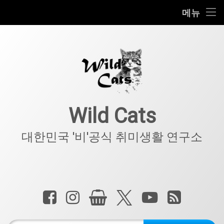
홈
메뉴
콘
공지사항
텐
츠
키덜트
로
바
로
IT
가
기
아웃도어
Wild Cats
반려동물
대한민국 '비'공식 취미생활 연구소
기타
전화 :
페이스북
인스타그램
상점
X.com
YouTube
RSS