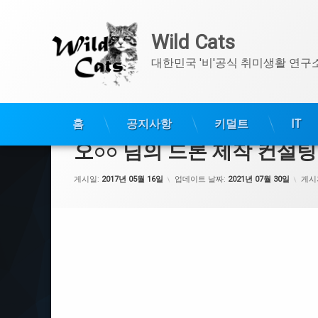
Wild Cats
대한민국 '비'공식 취미생활 연구
콘
텐
홈
공지사항
키덜트
IT
츠
오○○ 님의 드론 제작 컨설팅
로
바
게시일:
2017년 05월 16일
업데이트 날짜:
2021년 07월 30일
게시
로
가
기