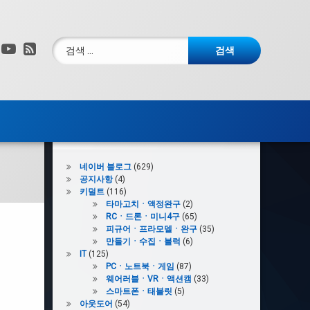
검색:
그램
X.com
YouTube
RSS
카테고리
네이버 블로그
(629)
공지사항
(4)
키덜트
(116)
타마고치ㆍ액정완구
(2)
RCㆍ드론ㆍ미니4구
(65)
피규어ㆍ프라모델ㆍ완구
(35)
만들기ㆍ수집ㆍ블럭
(6)
IT
(125)
PCㆍ노트북ㆍ게임
(87)
웨어러블ㆍVRㆍ액션캠
(33)
스마트폰ㆍ태블릿
(5)
아웃도어
(54)