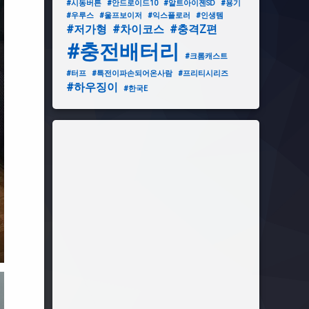
#시동버튼
#안드로이드10
#알트아이젠SD
#용기
#우루스
#울프보이저
#익스플로러
#인생템
#저가형
#차이코스
#충격Z편
#충전배터리
#크롬캐스트
#터프
#특전이파손되어온사람
#프리티시리즈
#하우징이
#한국E