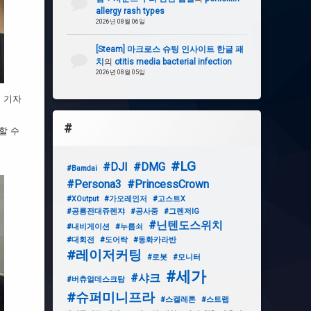
allergy rash types
2026년 08월 06일
[Steam] 마크로스 슈팅 인사이트 한글 패
치
의
otitis media bacterial infection
2026년 08월 05일
 기자
#
할 수
#LG
#DJI
#DMG
#Bamdai
#Persona3
#PrincessCrown
#XOutput
#가오레인저
#고스트X
#공룡전대쥬렌쟈
#공사중
#그렌저IG
#닌텐도스위치
#내비게이션
#누름쇠
#대회전
#도어락
#동화카라반
#레이저커팅
#로봇
#모니터
#세가
#샤크
#버츄얼데스크탑
#슈퍼미니프라
#스켈레톤
#스트랩