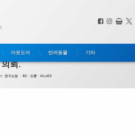
페이스북
인스타
상점
전화 :
소
아웃도어
반려동물
기타
 의뢰.
카테고리:
자:
연구소장
RCㆍ드론ㆍ미니4구