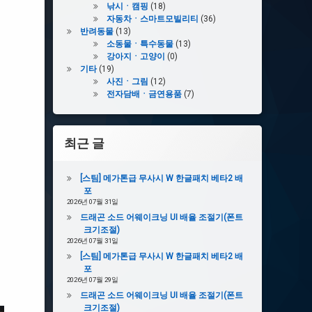
낚시ㆍ캠핑
(18)
자동차ㆍ스마트모빌리티
(36)
반려동물
(13)
소동물ㆍ특수동물
(13)
강아지ㆍ고양이
(0)
기타
(19)
사진ㆍ그림
(12)
전자담배ㆍ금연용품
(7)
최근 글
[스팀] 메가톤급 무사시 W 한글패치 베타2 배
포
2026년 07월 31일
드래곤 소드 어웨이크닝 UI 배율 조절기(폰트
크기조절)
2026년 07월 31일
[스팀] 메가톤급 무사시 W 한글패치 베타2 배
포
2026년 07월 29일
드래곤 소드 어웨이크닝 UI 배율 조절기(폰트
크기조절)