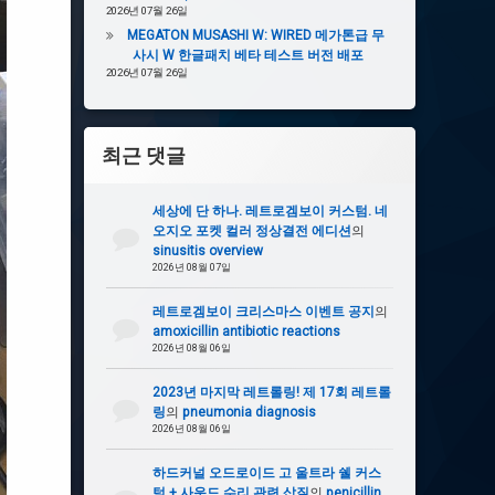
2026년 07월 26일
MEGATON MUSASHI W: WIRED 메가톤급 무
사시 W 한글패치 베타 테스트 버전 배포
2026년 07월 26일
최근 댓글
세상에 단 하나. 레트로겜보이 커스텀. 네
오지오 포켓 컬러 정상결전 에디션
의
sinusitis overview
2026년 08월 07일
레트로겜보이 크리스마스 이벤트 공지
의
amoxicillin antibiotic reactions
2026년 08월 06일
2023년 마지막 레트롤링! 제 17회 레트롤
링
의
pneumonia diagnosis
2026년 08월 06일
하드커널 오드로이드 고 울트라 쉘 커스
텀 + 사운드 수리 관련 삽질
의
penicillin