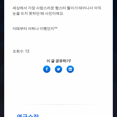
세상에서 가장 사랑스러운 햄스터 똘이가 태어나서 아직
눈을 뜨지 못하던 때 사진이예요.
이때부터 어찌나 이뻤던지^^
조회수: 12
이 글 공유하기!
페
Twitter
링
이
크
스
드
북
인
연구소장