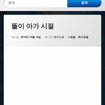
검색:
똘이 아가 시절
카테고리:
게시일:
2018년 04월 14일
게시자:
연구소장
소동물ㆍ특수동물