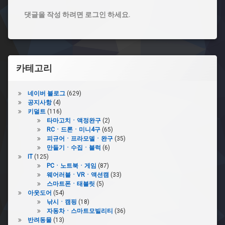
댓글을 작성 하려면 로그인 하세요.
카테고리
네이버 블로그
(629)
공지사항
(4)
키덜트
(116)
타마고치ㆍ액정완구
(2)
RCㆍ드론ㆍ미니4구
(65)
피규어ㆍ프라모델ㆍ완구
(35)
만들기ㆍ수집ㆍ블럭
(6)
IT
(125)
PCㆍ노트북ㆍ게임
(87)
웨어러블ㆍVRㆍ액션캠
(33)
스마트폰ㆍ태블릿
(5)
아웃도어
(54)
낚시ㆍ캠핑
(18)
자동차ㆍ스마트모빌리티
(36)
반려동물
(13)