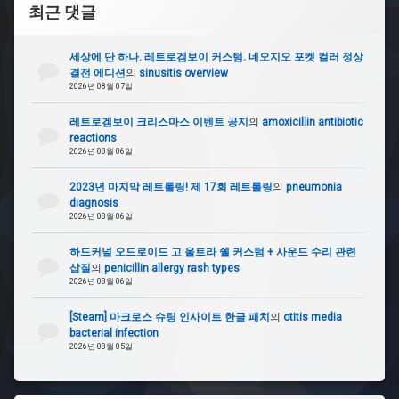
최근 댓글
세상에 단 하나. 레트로겜보이 커스텀. 네오지오 포켓 컬러 정상
결전 에디션
의
sinusitis overview
2026년 08월 07일
레트로겜보이 크리스마스 이벤트 공지
의
amoxicillin antibiotic
reactions
2026년 08월 06일
2023년 마지막 레트롤링! 제 17회 레트롤링
의
pneumonia
diagnosis
2026년 08월 06일
하드커널 오드로이드 고 울트라 쉘 커스텀 + 사운드 수리 관련
삽질
의
penicillin allergy rash types
2026년 08월 06일
[Steam] 마크로스 슈팅 인사이트 한글 패치
의
otitis media
bacterial infection
2026년 08월 05일