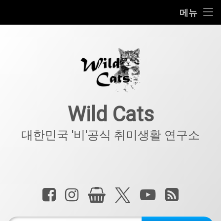
홈
메뉴
콘
공지사항
텐
츠
키덜트
로
바
로
IT
가
기
아웃도어
Wild Cats
반려동물
대한민국 '비'공식 취미생활 연구소
기타
전화 :
페이스북
인스타그램
상점
X.com
YouTube
RSS