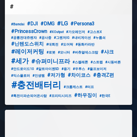
#
#LG
#DJI
#DMG
#Persona3
#Bamdai
#PrincessCrown
#XOutput
#가오레인저
#고스트X
#공룡전대쥬렌쟈
#공사중
#그렌저IG
#내비게이션
#누름쇠
#닌텐도스위치
#대회전
#도어락
#동화카라반
#레이저커팅
#샤크
#로봇
#모니터
#버츄얼데스크탑
#세가
#슈퍼미니프라
#스켈레톤
#스트랩
#시동버튼
#안드로이드10
#알트아이젠SD
#용기
#우루스
#울프보이저
#저가형
#차이코스
#충격Z편
#익스플로러
#인생템
#충전배터리
#크롬캐스트
#터프
#하우징이
#특전이파손되어온사람
#프리티시리즈
#한국E