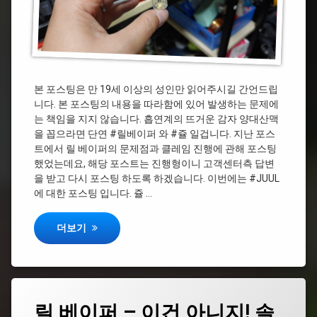
본 포스팅은 만 19세 이상의 성인만 읽어주시길 간언드립
니다. 본 포스팅의 내용을 따라함에 있어 발생하는 문제에
는 책임을 지지 않습니다. 흡연계의 뜨거운 감자 양대산맥
을 꼽으라면 단연 #릴베이퍼 와 #쥴 일겁니다. 지난 포스
트에서 릴 베이퍼의 문제점과 클레임 진행에 관해 포스팅
했었는데요, 해당 포스트는 진행형이니 고객센터측 답변
을 받고 다시 포스팅 하도록 하겠습니다. 이번에는 #JUUL
에 대한 포스팅 입니다. 쥴 …
쥴 JUUL 팟 POD 재활용 방법
더보기
태
릴
릴 베이퍼 – 이건 아니지! 솔
에
그