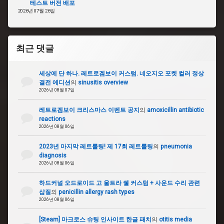
테스트 버전 배포
2026년 07월 26일
최근 댓글
세상에 단 하나. 레트로겜보이 커스텀. 네오지오 포켓 컬러 정상
결전 에디션
의
sinusitis overview
2026년 08월 07일
레트로겜보이 크리스마스 이벤트 공지
의
amoxicillin antibiotic
reactions
2026년 08월 06일
2023년 마지막 레트롤링! 제 17회 레트롤링
의
pneumonia
diagnosis
2026년 08월 06일
하드커널 오드로이드 고 울트라 쉘 커스텀 + 사운드 수리 관련
삽질
의
penicillin allergy rash types
2026년 08월 06일
[Steam] 마크로스 슈팅 인사이트 한글 패치
의
otitis media