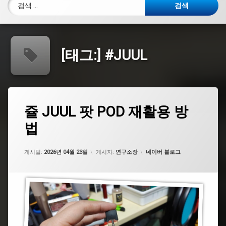
검색:
[태그:]
#JUUL
태
쥴
쥴 JUUL 팟 POD 재활용 방
에
그
JUUL
댓
법
팟
#JUUL
글
POD
을
재
남
#
활
카테고리:
게시일:
기
2026년 04월 23일
게시자:
연구소장
네이버 블로그
릴
용
세
베
방
요.
이
법
퍼