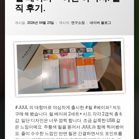
베
댓
직 후기.
이
#
글
퍼
베
을
–
이
남
이
카테고리:
퍼
게시일:
기
2026년 04월 23일
게시자:
연구소장
네이버 블로그
건
세
아
요.
#JUUL
니
지!
솔
직
후
기.
#JUUL 의 대항마로 야심차게 출시한 #릴 #베이퍼 ! 저도
구매 해 봤습니다. 릴 베이퍼 2세트+ 시드 각각 2갭씩 총 6
갑. 일단 디자인은 너무 깜찍 합니다. 조금 길쭉한 USB 같
은 느낌이예요. 주황색 릴을 뜯어서 JUUL과 함께 찍어봤어
요. 쥴이 수수한 느낌인 반면 릴은 간결하면서도 포인트를