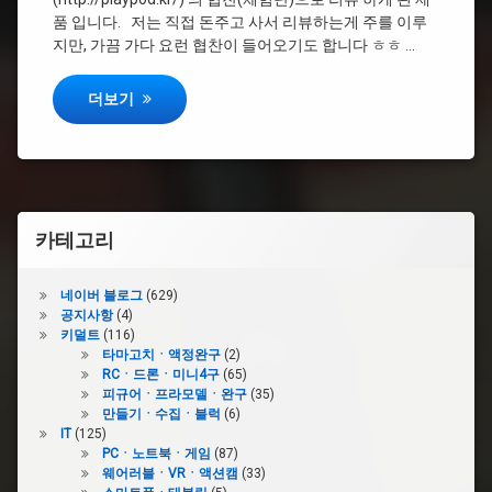
품 입니다. 저는 직접 돈주고 사서 리뷰하는게 주를 이루
지만, 가끔 가다 요런 협찬이 들어오기도 합니다 ㅎㅎ …
[리뷰] JUUL 충전 케이스 The GEM
더보기
카테고리
네이버 블로그
(629)
공지사항
(4)
키덜트
(116)
타마고치ㆍ액정완구
(2)
RCㆍ드론ㆍ미니4구
(65)
피규어ㆍ프라모델ㆍ완구
(35)
만들기ㆍ수집ㆍ블럭
(6)
IT
(125)
PCㆍ노트북ㆍ게임
(87)
웨어러블ㆍVRㆍ액션캠
(33)