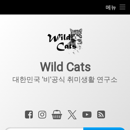
홈
메뉴
콘
공지사항
텐
츠
키덜트
로
바
로
IT
가
기
아웃도어
Wild Cats
반려동물
대한민국 '비'공식 취미생활 연구소
기타
전화 :
페이스북
인스타그램
상점
X.com
YouTube
RSS