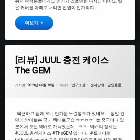
줘서 여성분들에게도 인기가 있을만한 디자인 이예요. 릴
은 커버를 아래로 내리면 전원이 인가되며 …
릴 베이퍼 – 이건 아니지! 솔직 후기.
더보기
태
[리
[리뷰] JUUL 충전 케이스
에
그
뷰]
댓
The GEM
JUUL
#
글
충
플
을
전
레
남
케
카테고리:
이
게시일:
기
2019년 06월 18일
게시자:
연구소장
전자담배ㆍ금연용품
이
팟
세
스
요.
The
#POD
GEM
퇴근하고 집에 오니 반가운 노란봉투가 있네요! 정말 간
#JUUL
만에 받아보는 국내 택배로군요 ㅎㅎㅎㅎ 늘 중국이나 일
본에서 오는 택배로 가득했는데… ㅋㅋ 택배의 정체는
#TheGEM
#JUUL 충전케이스 #TheGEM 입니다. #플레이팟
(http://playpod.kr/) 의 협찬(체험단)으로 리뷰 하게 된 제