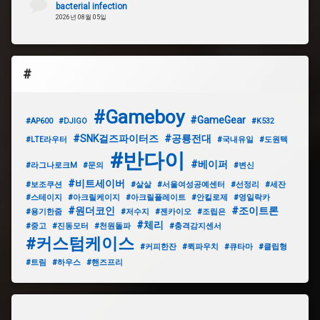
bacterial infection
2026년 08월 05일
#
#Gameboy
#GameGear
#AP600
#DJIGO
#K532
#SNK걸즈파이터즈
#공룡전대
#LTE라우터
#국내유일
#도원텍
#반다이
#베이퍼
#라그나로크M
#문의
#변신
#비트세이버
#보조쿠션
#살살
#서울여성공예센터
#선정리
#세잔
#스테이지
#아크릴케이지
#아크릴플레이트
#안킬로제
#영일락카
#원더코인
#조이트론
#용기한줌
#저수지
#젠카이오
#조립은
#체리
#중고
#진동모터
#천원돌파
#충격감지센서
#커스텀케이스
#커피한잔
#퀵파우치
#큐타마
#클립형
#트림
#하우스
#핸즈프리