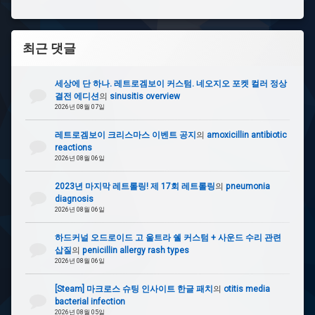
최근 댓글
세상에 단 하나. 레트로겜보이 커스텀. 네오지오 포켓 컬러 정상
결전 에디션
의
sinusitis overview
2026년 08월 07일
레트로겜보이 크리스마스 이벤트 공지
의
amoxicillin antibiotic
reactions
2026년 08월 06일
2023년 마지막 레트롤링! 제 17회 레트롤링
의
pneumonia
diagnosis
2026년 08월 06일
하드커널 오드로이드 고 울트라 쉘 커스텀 + 사운드 수리 관련
삽질
의
penicillin allergy rash types
2026년 08월 06일
[Steam] 마크로스 슈팅 인사이트 한글 패치
의
otitis media
bacterial infection
2026년 08월 05일