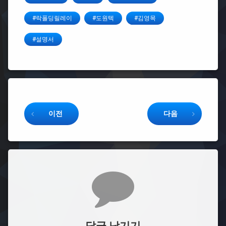
#락폴딩릴레이
#도원텍
#김영목
#설명서
Keep Reading
이전
다음
댓글