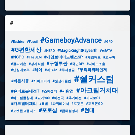
#
#GameboyAdvance
#Eachine
#Fossil
#GPD
#G편한세상
#MagicKnightRayearth
#HERO
#mSATA
#NGPC
#게임보이어드밴스SP
#TheGEM
#게임패드
#고구마
#구형투싼
#골라이온
#광자력빔
#국민DIY
#다이노소울
#레이
#무적파워레인저
#댄싱에로우
#마크42
#무적정글
#쉘커스텀
#버튼시동
#사이드미러
#선정리클립
#아크릴거치대
#슈퍼로봇대전T
#시왕검
#스페셜티
#아크릴돌침대
#요가900
#이전곡
#추가배선
#카나로C1
#카드캡터체리
#특별
#파워레이서
#포켓몬
#포켓몬GO
#포토샵
#현대
#포켓몬고플러스
#합체설명서