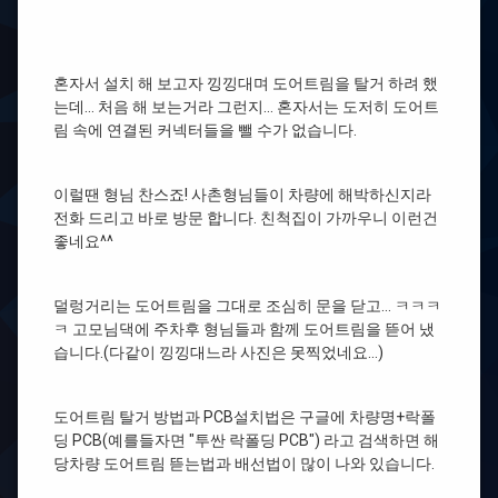
혼자서 설치 해 보고자 낑낑대며 도어트림을 탈거 하려 했
는데… 처음 해 보는거라 그런지… 혼자서는 도저히 도어트
림 속에 연결된 커넥터들을 뺄 수가 없습니다.
이럴땐 형님 찬스죠! 사촌형님들이 차량에 해박하신지라
전화 드리고 바로 방문 합니다. 친척집이 가까우니 이런건
좋네요^^
덜렁거리는 도어트림을 그대로 조심히 문을 닫고… ㅋㅋㅋ
ㅋ 고모님댁에 주차후 형님들과 함께 도어트림을 뜯어 냈
습니다.(다같이 낑낑대느라 사진은 못찍었네요…)
도어트림 탈거 방법과 PCB설치법은 구글에 차량명+락폴
딩 PCB(예를들자면 "투싼 락폴딩 PCB") 라고 검색하면 해
당차량 도어트림 뜯는법과 배선법이 많이 나와 있습니다.