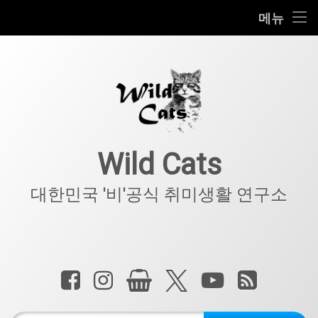
홈
메뉴
콘
공지사항
텐
츠
키덜트
로
바
로
IT
가
기
아웃도어
Wild Cats
반려동물
대한민국 '비'공식 취미생활 연구소
기타
전화 :
페이스북
인스타그램
상점
X.com
YouTube
RSS