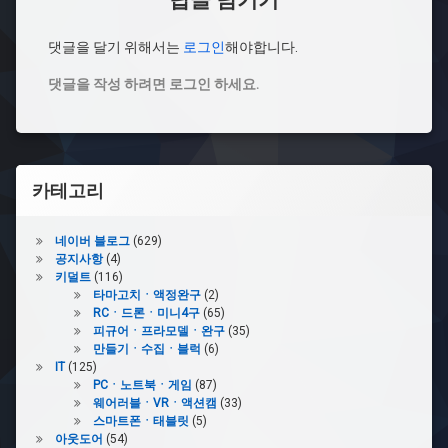
답글 남기기
댓글을 달기 위해서는
로그인
해야합니다.
댓글을 작성 하려면 로그인 하세요.
카테고리
네이버 블로그
(629)
공지사항
(4)
키덜트
(116)
타마고치ㆍ액정완구
(2)
RCㆍ드론ㆍ미니4구
(65)
피규어ㆍ프라모델ㆍ완구
(35)
만들기ㆍ수집ㆍ블럭
(6)
IT
(125)
PCㆍ노트북ㆍ게임
(87)
웨어러블ㆍVRㆍ액션캠
(33)
스마트폰ㆍ태블릿
(5)
아웃도어
(54)