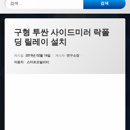
검색:
구형 투싼 사이드미러 락폴
딩 릴레이 설치
게시일:
2019년 02월 16일
게시자:
연구소장
카테고리:
자동차ㆍ스마트모빌리티