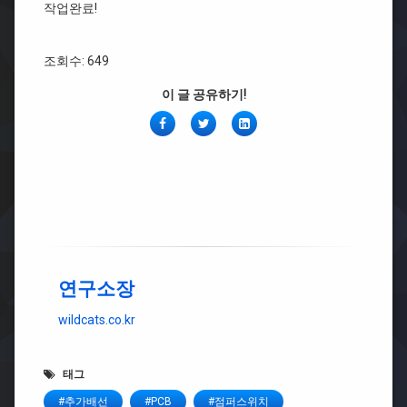
작업완료!
조회수: 649
이 글 공유하기!
페
Twitter
링
이
크
스
드
북
인
연구소장
wildcats.co.kr
태그
#추가배선
#PCB
#점퍼스위치