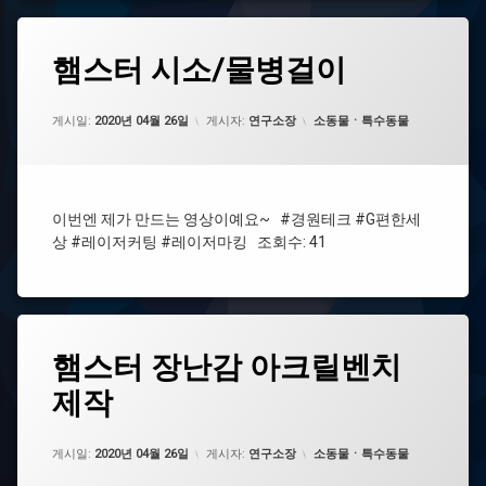
#
#
롯
겨
데
태
울
햄
햄스터 시소/물병걸이
에
스
그
이
스
댓
타
터
#
글
론
업데이트 날짜:
2021년 07월 29일
#
시
레
을
카테고리:
게시일:
2020년 04월 26일
게시자:
연구소장
소동물ㆍ특수동물
귀
소/
이
남
#
여
물
저
기
아
워
병
커
세
크
걸
팅
요.
릴
이
이번엔 제가 만드는 영상이예요~ #경원테크 #G편한세
벤
상 #레이저커팅 #레이저마킹 조회수: 41
#
치
레
이
#
저
아
마
크
킹
태
릴
햄
햄스터 장난감 아크릴벤치
에
그
시
스
댓
#
소
제작
터
#
글
경
장
경
을
원
난
원
남
#
테
업데이트 날짜:
2021년 07월 29일
감
카테고리:
테
게시일:
기
2020년 04월 26일
게시자:
연구소장
소동물ㆍ특수동물
겨
크
아
크
세
울