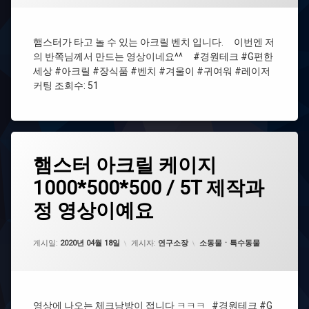
크
요.
이
#G
릴
#G
편
벤
편
#
한
치
햄스터가 타고 놀 수 있는 아크릴 벤치 입니다. 이번엔 저
한
아
세
제
의 반쪽님께서 만드는 영상이네요^^ #경원테크 #G편한
세
크
상
작
세상 #아크릴 #장식품 #벤치 #겨울이 #귀여워 #레이저
상
릴
구
커팅 조회수: 51
름
#
다
아
리
크
릴
태
#
햄
햄스터 아크릴 케이지
에
그
나
#
스
댓
혼
장
1000*500*500 / 5T 제작과
터
#
글
자
식
아
경
을
산
품
정 영상이예요
크
원
남
다
릴
테
기
#
케
크
세
업데이트 날짜:
2021년 07월 29일
#
카테고리:
게시일:
2020년 04월 18일
게시자:
연구소장
소동물ㆍ특수동물
벤
이
요.
추
치
지
#G
석
1000*500*500
편
이
/
#
한
5T
겨
세
영상에 나오는 체크남방이 접니다 ㅋㅋㅋ #경원테크 #G
제