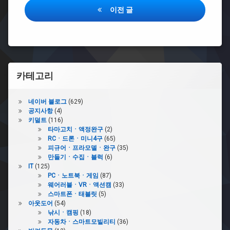
글
이전 글
내
비
게
이
카테고리
션
네이버 블로그
(629)
공지사항
(4)
키덜트
(116)
타마고치ㆍ액정완구
(2)
RCㆍ드론ㆍ미니4구
(65)
피규어ㆍ프라모델ㆍ완구
(35)
만들기ㆍ수집ㆍ블럭
(6)
IT
(125)
PCㆍ노트북ㆍ게임
(87)
웨어러블ㆍVRㆍ액션캠
(33)
스마트폰ㆍ태블릿
(5)
아웃도어
(54)
낚시ㆍ캠핑
(18)
자동차ㆍ스마트모빌리티
(36)