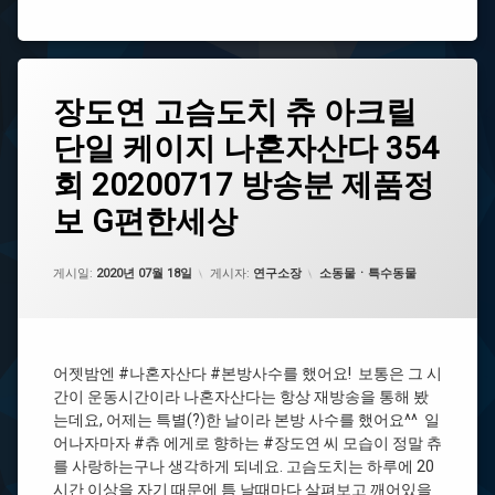
요!
태
장
장도연 고슴도치 츄 아크릴
에
그
도
댓
단일 케이지 나혼자산다 354
연
#
글
고
본
을
회 20200717 방송분 제품정
슴
방
남
도
사
기
보 G편한세상
치
수
세
츄
를
요.
아
업데이트 날짜:
2021년 07월 29일
카테고리:
게시일:
2020년 07월 18일
게시자:
연구소장
소동물ㆍ특수동물
크
#
릴
장
단
도
일
연
케
어젯밤엔 #나혼자산다 #본방사수를 했어요! ​ 보통은 그 시
이
#
간이 운동시간이라 나혼자산다는 항상 재방송을 통해 봤
지
아
나
는데요, 어제는 특별(?)한 날이라 본방 사수를 했어요^^ ​ 일
크
혼
어나자마자 #츄 에게로 향하는 #장도연 씨 모습이 정말 츄
릴
자
를 사랑하는구나 생각하게 되네요. 고슴도치는 하루에 20
케
산
시간 이상을 자기 때문에 틈 날때마다 살펴보고 깨어있을
이