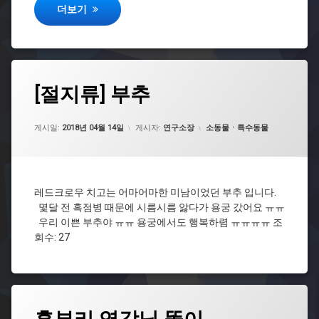
똘이가 해씨별로 떠났네요…
더보기
[절
[절지류] 부추
에
지
댓
류]
글
업데이트 날짜:
2021년 07월 29일
부
을
카테고리:
게시일:
2018년 04월 14일
게시자:
연구소장
소동물ㆍ특수동물
추
남
기
세
요.
레드크로우 치고는 어마어마한 미남이었던 부추 입니다.
몇달 전 흑점병 때문에 시름시름 앓다가 용궁 갔어요 ㅠㅠ
우리 이쁜 부추야 ㅠㅠ 용궁에서도 행복하렴 ㅠㅠㅠㅠ 조
회수: 27
혹
에