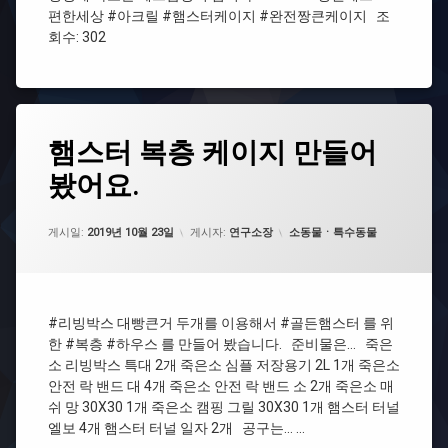
울
상
작
편한세상 #아크릴 #햄스터케이지 #완전짱큰케이지 조
이
과
회수: 302
#
정
#
아
영
귀
크
상
여
릴
이
워
예
태
요
#
햄
햄스터 복층 케이지 만들어
에
그
#
햄
스
댓
봤어요.
레
스
터
#
글
이
터
복
골
을
저
케
층
든
남
커
이
케
카테고리:
햄
게시일:
기
2019년 10월 23일
게시자:
연구소장
소동물ㆍ특수동물
팅
지
이
스
세
지
터
요.
만
#
들
완
#
어
#리빙박스 대빵큰거 두개를 이용해서 #골든햄스터 를 위
전
복
봤
한 #복층 #하우스 를 만들어 봤습니다. 준비물은… 죽은
짱
층
어
큰
소 리빙박스 특대 2개 죽은소 심플 저장용기 2L 1개 죽은소
요.
케
안전 락 밴드 대 4개 죽은소 안전 락 밴드 소 2개 죽은소 매
#
이
쉬 망 30X30 1개 죽은소 캠핑 그릴 30X30 1개 햄스터 터널
하
지
우
엘보 4개 햄스터 터널 일자 2개 공구는… …
스