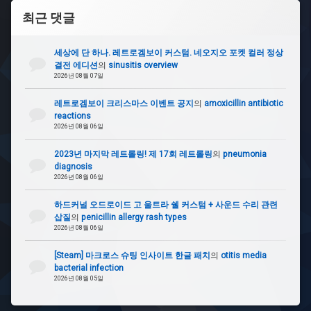
최근 댓글
세상에 단 하나. 레트로겜보이 커스텀. 네오지오 포켓 컬러 정상
결전 에디션
의
sinusitis overview
2026년 08월 07일
레트로겜보이 크리스마스 이벤트 공지
의
amoxicillin antibiotic
reactions
2026년 08월 06일
2023년 마지막 레트롤링! 제 17회 레트롤링
의
pneumonia
diagnosis
2026년 08월 06일
하드커널 오드로이드 고 울트라 쉘 커스텀 + 사운드 수리 관련
삽질
의
penicillin allergy rash types
2026년 08월 06일
[Steam] 마크로스 슈팅 인사이트 한글 패치
의
otitis media
bacterial infection
2026년 08월 05일