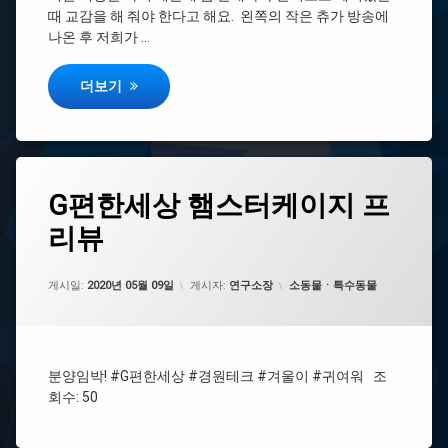
다
때 교감을 해 줘야 한다고 해요. ​ 왼쪽의 작은 츄가 방송에
지
354
나온 후 저희가 …
회
20200717
#단
방
일
장도연 고슴도치 츄 아크릴 단일 케이지 나혼자산다 354회 2
더보기
송
5000
분
제
#
품
계
정
단
보
태
형
G
G편한세상 햄스터케이지 프
에
G
그
복
편
댓
편
층
리뷰
한
#
글
한
데
세
경
을
세
크
상
원
남
상
업데이트 날짜:
2021년 07월 29일
햄
카테고리:
테
게시일:
기
2020년 05월 09일
게시자:
연구소장
소동물ㆍ특수동물
스
크
#
세
터
아
요.
케
크
#G
이
릴
편
지
분양임박! #G편한세상 #경원테크 #겨울이 #귀여워 조
돌
한
프
침
회수: 50
세
리
대
상
뷰