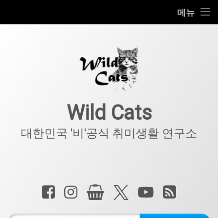
홈
메뉴
콘
공지사항
텐
츠
키덜트
로
바
로
IT
가
기
아웃도어
Wild Cats
반려동물
대한민국 '비'공식 취미생활 연구소
기타
전화 :
페이스북
인스타그램
상점
X.com
YouTube
RSS