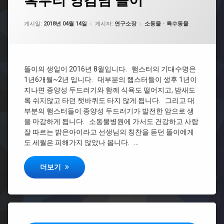
혹부리 영감님 똘이
부
댓
리
글
영
을
카테고리:
게시일:
2018년 04월 14일
게시자:
연구소장
소동물ㆍ특수동물
감
남
님
기
똘
세
이
요.
똘이의 생일이 2016년 8월입니다. 햄스터의 기대수명은
1년6개월~2년 입니다. 대부분의 햄스터들이 생후 1년이
지나면 종양성 두드러기와 함께 식욕도 떨어지고, 밤새도
록 쉬지않고 타던 챗바퀴도 타지 않게 됩니다. 그리고 대
부분의 햄스터들이 종양성 두드러기가 발전한 암으로 생
을 마감하게 됩니다. 소동물병원에 가서도 건강하고 사람
잘 따르는 밝은아이라고 선생님의 칭찬을 듣던 똘이에게
도 세월은 피해가지 않았나 봅니다. …
혹부리 영감님 똘이
더보기