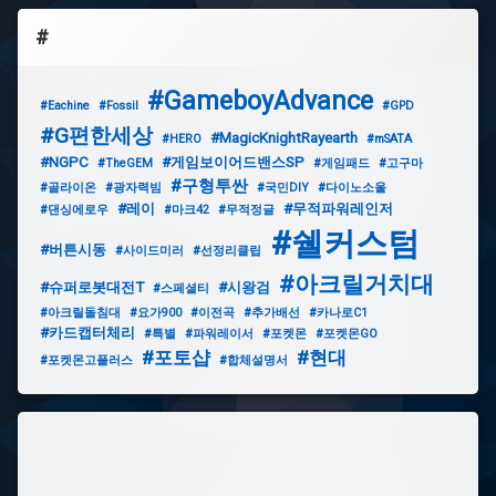
#
#GameboyAdvance
#Eachine
#Fossil
#GPD
#G편한세상
#MagicKnightRayearth
#HERO
#mSATA
#NGPC
#게임보이어드밴스SP
#TheGEM
#게임패드
#고구마
#구형투싼
#골라이온
#광자력빔
#국민DIY
#다이노소울
#레이
#무적파워레인저
#댄싱에로우
#마크42
#무적정글
#쉘커스텀
#버튼시동
#사이드미러
#선정리클립
#아크릴거치대
#슈퍼로봇대전T
#시왕검
#스페셜티
#아크릴돌침대
#요가900
#이전곡
#추가배선
#카나로C1
#카드캡터체리
#특별
#파워레이서
#포켓몬
#포켓몬GO
#포토샵
#현대
#포켓몬고플러스
#합체설명서