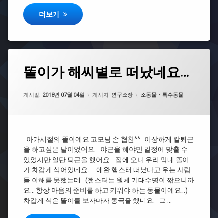
햄스터 복층 케이지 만들어 봤어요.
더보기
#
베
이
지
밴
디
똘
똘이가 해씨별로 떠났네요…
에
드
이
댓
가
글
#
해
을
카테고리:
게시일:
2018년 07월 04일
게시자:
연구소장
소동물ㆍ특수동물
리
씨
남
빙
별
기
박
로
세
스
떠
요.
났
아가시절의 똘이예요 고모님 손 협찬^^ 이상하게 칼퇴근
네
을 하고싶은 날이었어요. 야근을 해야만 일정에 맞출 수
요…
있었지만 일단 퇴근을 했어요. 집에 오니 우리 막내 똘이
가 차갑게 식어있네요… 애완 햄스터 떠났다고 우는 사람
들 이해를 못했는데…(햄스터는 원체 기대수명이 짧으니까
요… 항상 마음의 준비를 하고 키워야 하는 동물이예요…)
차갑게 식은 똘이를 보자마자 통곡을 했네요. 그 …