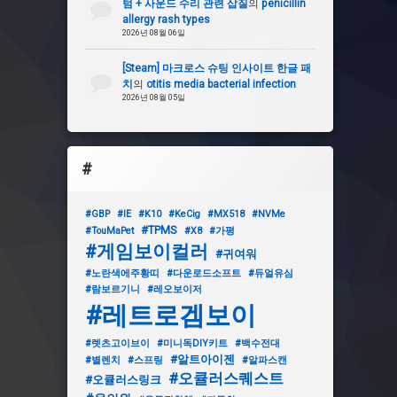
텀 + 사운드 수리 관련 삽질
의
penicillin
allergy rash types
2026년 08월 06일
[Steam] 마크로스 슈팅 인사이트 한글 패
치
의
otitis media bacterial infection
2026년 08월 05일
#
#GBP
#IE
#K10
#KeCig
#MX518
#NVMe
#TPMS
#TouMaPet
#X8
#가평
#게임보이컬러
#귀여워
#노란색에주황띠
#다운로드소프트
#듀얼유심
#람보르기니
#레오보이저
#레트로겜보이
#렛츠고이브이
#미니독DIY키트
#백수전대
#알트아이젠
#별렌치
#스프링
#알파스캔
#오큘러스퀘스트
#오큘러스링크