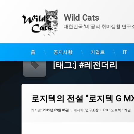
Wild Cats
대한민국 '비'공식 취미생활 연구
콘
홈
공지사항
키덜트
IT
텐
츠
[태그:]
#레전더리
로
바
로
가
로지텍의 전설 "로지텍 G MX518 레전더리"
기
에 댓글을 남기세요.
태
로지텍의 전설 "로지텍 G M
그
#G400
카테고리:
게시일:
2019년 09월 05일
게시자:
연구소장
PCㆍ노트북ㆍ게임
#G400S
#로지텍