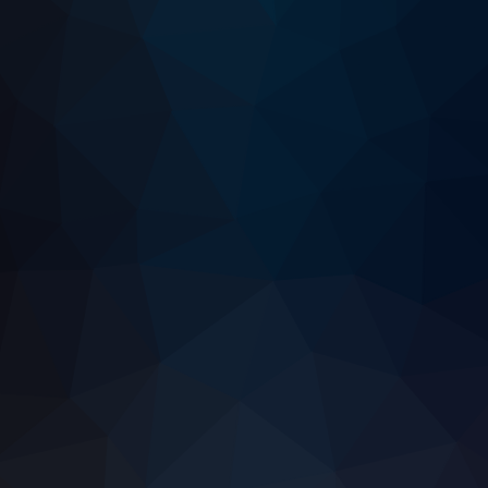
#MX518
#G마크
#인생템
#내구성