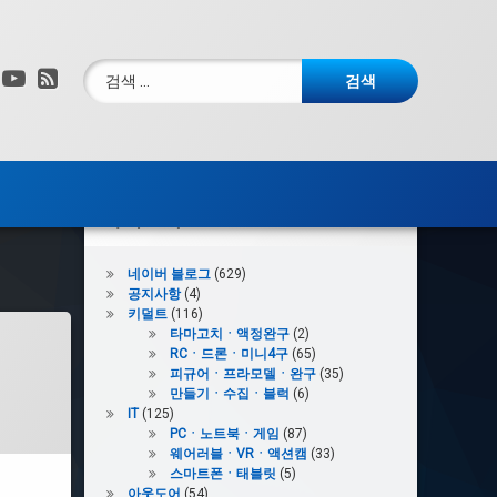
검색:
그램
X.com
YouTube
RSS
카테고리
네이버 블로그
(629)
공지사항
(4)
키덜트
(116)
타마고치ㆍ액정완구
(2)
RCㆍ드론ㆍ미니4구
(65)
피규어ㆍ프라모델ㆍ완구
(35)
만들기ㆍ수집ㆍ블럭
(6)
IT
(125)
PCㆍ노트북ㆍ게임
(87)
웨어러블ㆍVRㆍ액션캠
(33)
스마트폰ㆍ태블릿
(5)
아웃도어
(54)