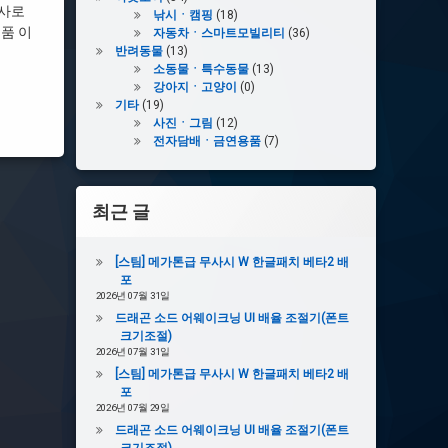
 사로
낚시ㆍ캠핑
(18)
품 이
자동차ㆍ스마트모빌리티
(36)
반려동물
(13)
소동물ㆍ특수동물
(13)
강아지ㆍ고양이
(0)
기타
(19)
사진ㆍ그림
(12)
전자담배ㆍ금연용품
(7)
최근 글
[스팀] 메가톤급 무사시 W 한글패치 베타2 배
포
2026년 07월 31일
드래곤 소드 어웨이크닝 UI 배율 조절기(폰트
크기조절)
2026년 07월 31일
[스팀] 메가톤급 무사시 W 한글패치 베타2 배
포
2026년 07월 29일
드래곤 소드 어웨이크닝 UI 배율 조절기(폰트