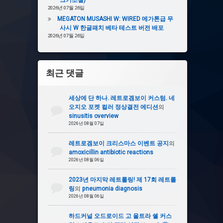
크기조절)
2026년 07월 26일
MEGATON MUSASHI W: WIRED 메가톤급 무
사시 W 한글패치 베타 테스트 버전 배포
2026년 07월 26일
최근 댓글
세상에 단 하나. 레트로겜보이 커스텀. 네
오지오 포켓 컬러 정상결전 에디션
의
sinusitis overview
2026년 08월 07일
레트로겜보이 크리스마스 이벤트 공지
의
amoxicillin antibiotic reactions
2026년 08월 06일
2023년 마지막 레트롤링! 제 17회 레트롤
링
의
pneumonia diagnosis
2026년 08월 06일
하드커널 오드로이드 고 울트라 쉘 커스