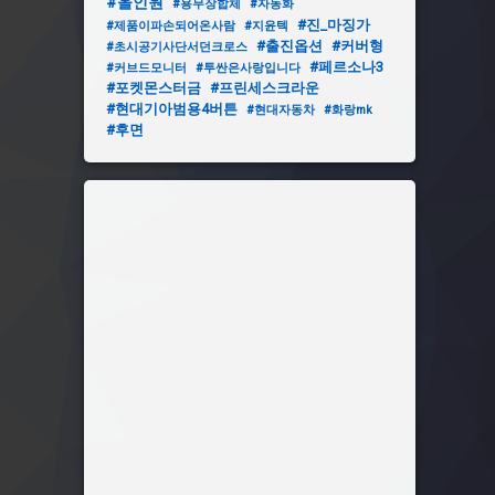
#올인원
#용무장합체
#자동화
#진_마징가
#제품이파손되어온사람
#지윤텍
#출진옵션
#커버형
#초시공기사단서던크로스
#페르소나3
#커브드모니터
#투싼은사랑입니다
#포켓몬스터금
#프린세스크라운
#현대기아범용4버튼
#현대자동차
#화랑mk
#후면