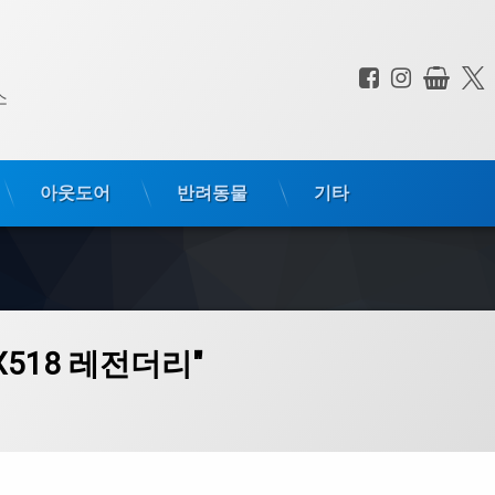
페이스북
인스타
상점
전화 :
소
아웃도어
반려동물
기타
X518 레전더리"