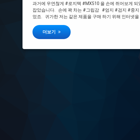
과거에 우연찮게 #로지텍 #MX510 을 손에 쥐어보게 
#오토파이어
잡았습니다. 손에 꽉 차는 #그립감 #엄지 #검지 #중지
었죠. 귀가한 저는 같은 제품을 구매 하기 위해 인터넷을
#MX510
로지텍의 전설 "로지텍 G MX518 레전더리"
더보기
#중고
#그립감
#연관검색어
#엄지
#레전더리
#검지
#HERO
#중지
#취향저격