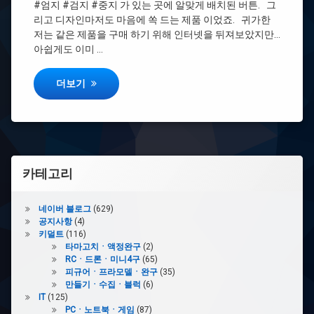
#엄지 #검지 #중지 가 있는 곳에 알맞게 배치된 버튼. 그
리"
리고 디자인마저도 마음에 쏙 드는 제품 이었죠. 귀가한
#G
저는 같은 제품을 구매 하기 위해 인터넷을 뒤져보았지만…
마
아쉽게도 이미 …
크
#
로지텍의 전설 "로지텍 G MX518 레전더리"
더보기
인
생
템
#
내
구
카테고리
성
네이버 블로그
(629)
#G400
공지사항
(4)
키덜트
(116)
#G400S
타마고치ㆍ액정완구
(2)
RCㆍ드론ㆍ미니4구
(65)
#
피규어ㆍ프라모델ㆍ완구
(35)
로
만들기ㆍ수집ㆍ블럭
(6)
지
IT
(125)
텍
PCㆍ노트북ㆍ게임
(87)