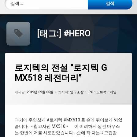
검색:
[태그:]
#HERO
태
로
로지텍의 전설 "로지텍 G
에
그
지
댓
MX518 레전더리"
텍
#
글
의
중
을
전
지
남
설
카테고리:
게시일:
기
2019년 09월 05일
게시자:
연구소장
PCㆍ노트북ㆍ게임
"로
세
#
지
요.
취
텍
향
G
저
MX518
과거에 우연찮게 #로지텍 #MX510 을 손에 쥐어보게 되었
격
레
습니다. <참고사진 MX510> 이 미려하게 생긴 마우스
전
는 한번에 저를 사로잡았습니다. 손에 꽉 차는 #그립감
#MX518
더