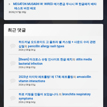
색
MEGATON MUSASHI W: WIRED 메가톤급 무사시 W 한글패치 베타
어
테스트 버전 배포
2026년 07월 26일
#
엄
지
최근 댓글
#
레
하드커널 오드로이드 고 울트라 쉘 커스텀 + 사운드 수리 관련
전
삽질
의
penicillin allergy rash types
더
2026년 08월 06일
리
[Steam] 마크로스 슈팅 인사이트 한글 패치
의
otitis media
#
bacterial infection
검
2026년 08월 05일
지
2023년 마지막 레트롤링! 제 17회 레트롤링
의
amoxicillin
#HERO
vitamin interactions
2026년 08월 05일
하로 키링을 만들어 보았습니다.
의
bronchitis respiratory
symptoms
2026년 08월 04일