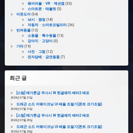
웨어러블ㆍVRㆍ액션캠
(33)
스마트폰ㆍ태블릿
(5)
#
아웃도어
(54)
오
낚시ㆍ캠핑
(18)
토
자동차ㆍ스마트모빌리티
(36)
파
반려동물
(13)
이
소동물ㆍ특수동물
(13)
어
강아지ㆍ고양이
(0)
기타
(19)
#MX510
사진ㆍ그림
(12)
전자담배ㆍ금연용품
(7)
#
중
고
최근 글
#
그
[스팀] 메가톤급 무사시 W 한글패치 베타2 배포
립
2026년 07월 31일
감
드래곤 소드 어웨이크닝 UI 배율 조절기(폰트 크기조절)
2026년 07월 31일
#
[스팀] 메가톤급 무사시 W 한글패치 베타2 배포
연
2026년 07월 29일
관
드래곤 소드 어웨이크닝 UI 배율 조절기(폰트 크기조절)
검
2026년 07월 26일