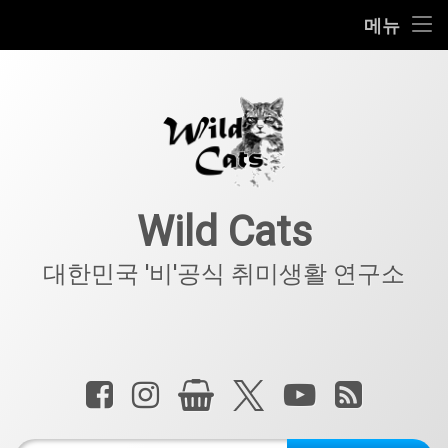
홈
메뉴
콘
공지사항
텐
츠
키덜트
로
바
로
IT
가
기
아웃도어
Wild Cats
반려동물
대한민국 '비'공식 취미생활 연구소
기타
전화 :
페이스북
인스타그램
상점
X.com
YouTube
RSS