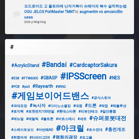
오드로이드 고 울트라에 닌자거북이 슈레더의 복수 설치하는법
OGU JELOS PortMaster TMNT
의
augmentin vs amoxicillin
uses
2026년 08월 04일
#
#Bandai
#CardcaptorSakura
#AcrylicStand
#IPSScreen
#GBASP
#NES
#E58
#FTW6005
#Rayearth
#PCB
#ps3
#WIN2
#게임보이어드밴스
#공식스토어
#녹사자
#드론
#과대포장
#다이노소울킹
#대원
#락칩
#레볼루션
#로지텍
#로켓펀치100연발
#롯데스타론
#리뷰안테크
#말안통함
#슈퍼로봇대전
#매뉴얼
#메탈릭
#볼트론
#비트스매시
#세트
#아크릴
#충전개조
#스케이트보드
#아반떼AD
#초수전대
#평화의광장
#취향저격
#티라미고DX
#포고플