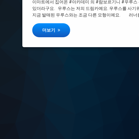
이마트에서 집어온 #아카데미 의 #람보르기니 #우루스 #
#스케일
있더라구요. 우루스는 저의 드림카예요. 우루스를 사기위해
지금 발매된 우루스와는 조금 다른 모형이예요. 러너를
#프라모델
아카데미 1/43 람보르기니 우루스
더보기