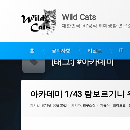
Wild Cats
대한민국 '비'공식 취미생활 연구
콘
텐
홈
공지사항
키덜트
IT
츠
[태그:]
#아카데미
로
바
로
가
아카데미 1/43 람보르기니 우루스
기
에 댓글을 남기세요.
태
아카데미 1/43 람보르기니
그
#아카데미
카테고리:
게시일:
2019년 06월 25일
게시자:
연구소장
피규어ㆍ프라모델ㆍ
#람보르기니
#우루스