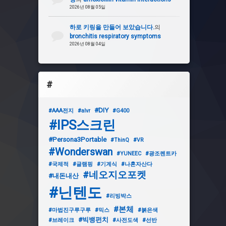
2026년 08월 05일
하로 키링을 만들어 보았습니다.
의
bronchitis respiratory symptoms
2026년 08월 04일
#
#DIY
#AAA전지
#alvr
#G400
#IPS스크린
#Persona3Portable
#ThinQ
#VR
#Wonderswan
#YUNEEC
#광조렌트카
#국제적
#글램핑
#기계식
#나혼자산다
#네오지오포켓
#내돈내산
#닌텐도
#리빙박스
#본체
#마법진구루구루
#믹스
#붉은색
#빅뱅펀치
#브레이크
#사전도색
#선반