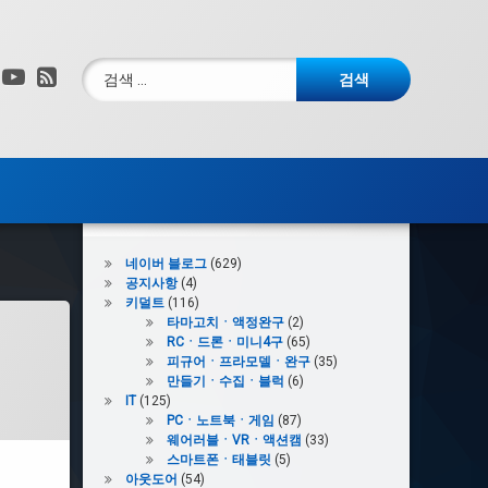
검색:
그램
X.com
YouTube
RSS
카테고리
네이버 블로그
(629)
공지사항
(4)
키덜트
(116)
타마고치ㆍ액정완구
(2)
RCㆍ드론ㆍ미니4구
(65)
피규어ㆍ프라모델ㆍ완구
(35)
만들기ㆍ수집ㆍ블럭
(6)
IT
(125)
PCㆍ노트북ㆍ게임
(87)
웨어러블ㆍVRㆍ액션캠
(33)
스마트폰ㆍ태블릿
(5)
아웃도어
(54)