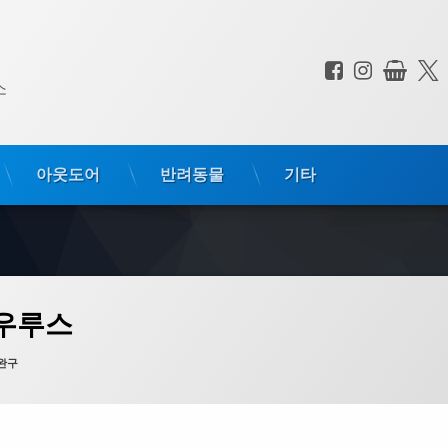
페이스북
인스타
상점
전화 :
소
아웃도어
반려동물
기타
 우루스
완구