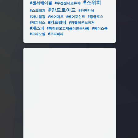
#스위치
#센서케이블
#수전전대쿄류쟈
#안드로이드
#스크래치
#안면인식
#애니멀킹
#에어매트
#에어포인트
#정글포스
#카드캡터
#제피러스
#카멜레온보이저
#캐스퍼
#특전만오고제품이안온사람
#페이스북
#프라모델
#프리파라