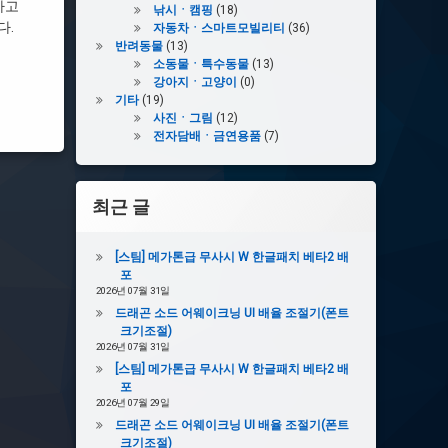
하고
낚시ㆍ캠핑
(18)
다.
자동차ㆍ스마트모빌리티
(36)
반려동물
(13)
소동물ㆍ특수동물
(13)
강아지ㆍ고양이
(0)
기타
(19)
사진ㆍ그림
(12)
전자담배ㆍ금연용품
(7)
최근 글
[스팀] 메가톤급 무사시 W 한글패치 베타2 배
포
2026년 07월 31일
드래곤 소드 어웨이크닝 UI 배율 조절기(폰트
크기조절)
2026년 07월 31일
[스팀] 메가톤급 무사시 W 한글패치 베타2 배
포
2026년 07월 29일
드래곤 소드 어웨이크닝 UI 배율 조절기(폰트
크기조절)