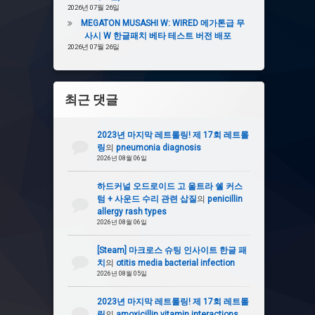
2026년 07월 26일
MEGATON MUSASHI W: WIRED 메가톤급 무
사시 W 한글패치 베타 테스트 버전 배포
2026년 07월 26일
최근 댓글
2023년 마지막 레트롤링! 제 17회 레트롤
링
의
pneumonia diagnosis
2026년 08월 06일
하드커널 오드로이드 고 울트라 쉘 커스
텀 + 사운드 수리 관련 삽질
의
penicillin
allergy rash types
2026년 08월 06일
[Steam] 마크로스 슈팅 인사이트 한글 패
치
의
otitis media bacterial infection
2026년 08월 05일
2023년 마지막 레트롤링! 제 17회 레트롤
링
의
amoxicillin vitamin interactions