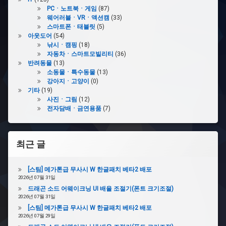
PCㆍ노트북ㆍ게임
(87)
웨어러블ㆍVRㆍ액션캠
(33)
스마트폰ㆍ태블릿
(5)
아웃도어
(54)
낚시ㆍ캠핑
(18)
자동차ㆍ스마트모빌리티
(36)
반려동물
(13)
소동물ㆍ특수동물
(13)
강아지ㆍ고양이
(0)
기타
(19)
사진ㆍ그림
(12)
전자담배ㆍ금연용품
(7)
최근 글
[스팀] 메가톤급 무사시 W 한글패치 베타2 배포
2026년 07월 31일
드래곤 소드 어웨이크닝 UI 배율 조절기(폰트 크기조절)
2026년 07월 31일
[스팀] 메가톤급 무사시 W 한글패치 베타2 배포
2026년 07월 29일