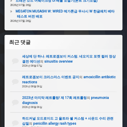
드래곤 소드 어웨이크닝 UI 배율 조절기(폰트 크기조절)
2026년 07월 26일
MEGATON MUSASHI W: WIRED 메가톤급 무사시 W 한글패치 베타
테스트 버전 배포
2026년 07월 26일
최근 댓글
세상에 단 하나. 레트로겜보이 커스텀. 네오지오 포켓 컬러 정상
결전 에디션
의
sinusitis overview
2026년 08월 07일
레트로겜보이 크리스마스 이벤트 공지
의
amoxicillin antibiotic
reactions
2026년 08월 06일
2023년 마지막 레트롤링! 제 17회 레트롤링
의
pneumonia
diagnosis
2026년 08월 06일
하드커널 오드로이드 고 울트라 쉘 커스텀 + 사운드 수리 관련
삽질
의
penicillin allergy rash types