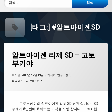
검색:
[태그:]
#알트아이젠SD
태
알
알트아이젠 리제 SD – 고토
에
그
트
댓
부키야
아
#
글
이
알
을
젠
트
남
리
아
게시일:
기
2017년 12월 19일
게시자:
연구소장
제
이
세
카테고리:
피규어ㆍ프라모델ㆍ완구
SD
젠
요.
–
리
고
제
토
SD
부
고토부키야의 알트아이젠 리제 SD 버전 입니다. SD
키
#
주제에 8만원에 육박하는 가격을 자랑 합니다. 초회한
야