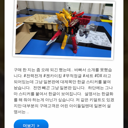
가
#
온
무
DX
적
–
정
파
글
워
레
인
#
저
젠
젠
카
카
이
이
쥬
저
란
구매 한 지는 좀 오래 되긴 했는데… 바빠서 소개를 못했습
젠
니다. #전력전개 #젠카이킹 #무적정글 #세트 #DX 라고
카
#
이
되어있는데 그냥 일본판에 대제목만 한글 스티커를 붙여
세
킹
놨습니다. 전면 빼곤 그냥 일본판 입니다. 하단에는 그나
트
무
마 스티커를 붙여서 한글이 보여집니다. 설명서는 한글화
적
를 해 줘야 하는게 아닌가 싶습니다. 저 같은 키덜트도 있겠
#
정
지만 대부분의 구매고객은 어린 아이들일텐데 일본어 설
젠
글
카
명서는 …
DX
이
가
기계전대 젠카이저 젠카이오 쥬라가온 DX – 파워레인저 젠
더보기
온