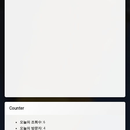
Counter
오늘의 조회수:
6
오늘의 방문자:
4