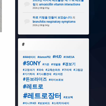
2023년 마지막 레트롤링! 제 17회 레트롤
링
의
amoxicillin vitamin interactions
2026년 08월 05일
하로 키링을 만들어 보았습니다.
의
bronchitis respiratory symptoms
2026년 08월 04일
#
#HUD
#AA배터리
#damonPS2
#OMEGA
#SONY
#경보기
#가온
#개발용
#고정쇠가
#과속
#교체손파츠
#구리색
#그립감
#기기하자
#기사룡전대
#도어핀
#돈브라더즈
#라이브로보
#레트로
#레트로장터
#로보텍
#미니쿠퍼S
#보보버드
#스위치아세이