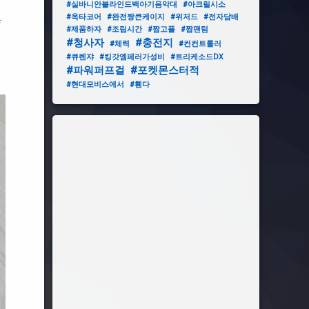
#실바니안블라인드백아기음악대
#아크릴시소
#옥타코어
#완전짱큰케이지
#위저드
#전자담배
ㅎ
#제품하자
#조립시간
#짭고플
#짭팬텀
#청사자
#충전지
#체력
#컨컨트롤러
#큐렌쟈
#킹갓엠페러가성비
#트리케소드DX
#파워퍼프걸
#포켓몬스터적
#현대모비스에서
#휀다