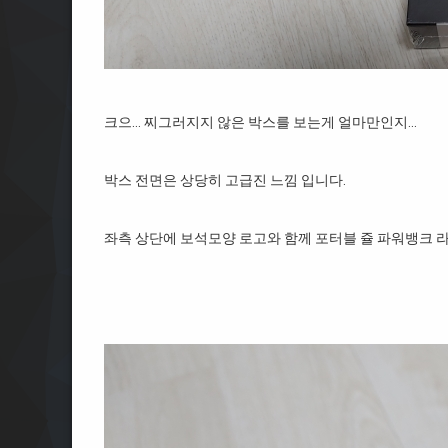
크으… 찌그러지지 않은 박스를 보는게 얼마만인지…
박스 전면은 상당히 고급진 느낌 입니다.
좌측 상단에 보석모양 로고와 함께 포터블 쥴 파워뱅크 라