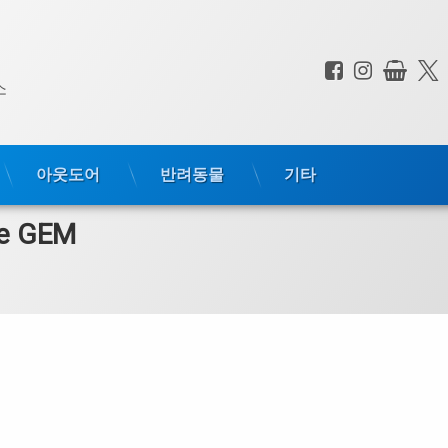
페이스북
인스타
상점
전화 :
소
아웃도어
반려동물
기타
e GEM