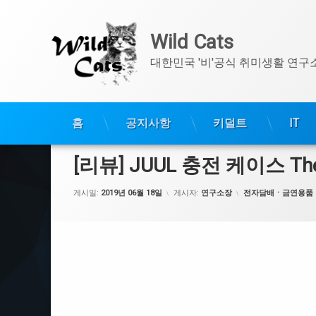
Wild Cats
대한민국 '비'공식 취미생활 연구
콘
홈
공지사항
키덜트
IT
텐
츠
[리뷰] JUUL 충전 케이스 Th
로
바
카테고리:
게시일:
2019년 06월 18일
게시자:
연구소장
전자담배ㆍ금연용품
로
가
기