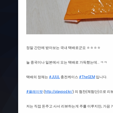
정말 간만에 받아보는 국내 택배로군요 ㅎㅎㅎㅎ
늘 중국이나 일본에서 오는 택배로 가득했는데… ㅋㅋ
택배의 정체는
#JUUL
충전케이스
#TheGEM
입니다.
#플레이팟
(
http://playpod.kr/
) 의 협찬(체험단)으로 리
저는 직접 돈주고 사서 리뷰하는게 주를 이루지만, 가끔 