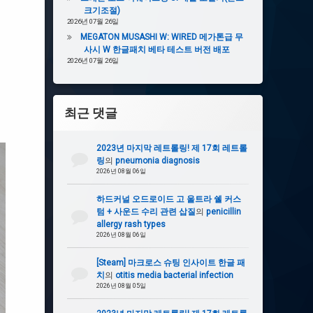
크기조절)
2026년 07월 26일
MEGATON MUSASHI W: WIRED 메가톤급 무
사시 W 한글패치 베타 테스트 버전 배포
2026년 07월 26일
최근 댓글
2023년 마지막 레트롤링! 제 17회 레트롤
링
의
pneumonia diagnosis
2026년 08월 06일
하드커널 오드로이드 고 울트라 쉘 커스
텀 + 사운드 수리 관련 삽질
의
penicillin
allergy rash types
2026년 08월 06일
[Steam] 마크로스 슈팅 인사이트 한글 패
치
의
otitis media bacterial infection
2026년 08월 05일