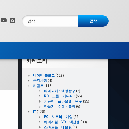
검색:
그램
X.com
YouTube
RSS
카테고리
네이버 블로그
(629)
공지사항
(4)
키덜트
(116)
타마고치ㆍ액정완구
(2)
RCㆍ드론ㆍ미니4구
(65)
피규어ㆍ프라모델ㆍ완구
(35)
만들기ㆍ수집ㆍ블럭
(6)
IT
(125)
PCㆍ노트북ㆍ게임
(87)
웨어러블ㆍVRㆍ액션캠
(33)
스마트폰ㆍ태블릿
(5)