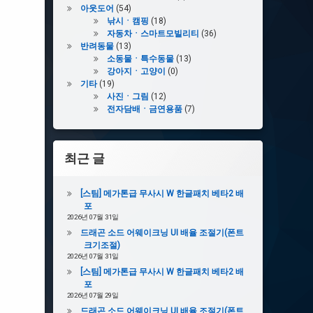
아웃도어
(54)
낚시ㆍ캠핑
(18)
자동차ㆍ스마트모빌리티
(36)
반려동물
(13)
소동물ㆍ특수동물
(13)
강아지ㆍ고양이
(0)
기타
(19)
사진ㆍ그림
(12)
전자담배ㆍ금연용품
(7)
최근 글
[스팀] 메가톤급 무사시 W 한글패치 베타2 배
포
2026년 07월 31일
드래곤 소드 어웨이크닝 UI 배율 조절기(폰트
크기조절)
2026년 07월 31일
[스팀] 메가톤급 무사시 W 한글패치 베타2 배
포
2026년 07월 29일
드래곤 소드 어웨이크닝 UI 배율 조절기(폰트