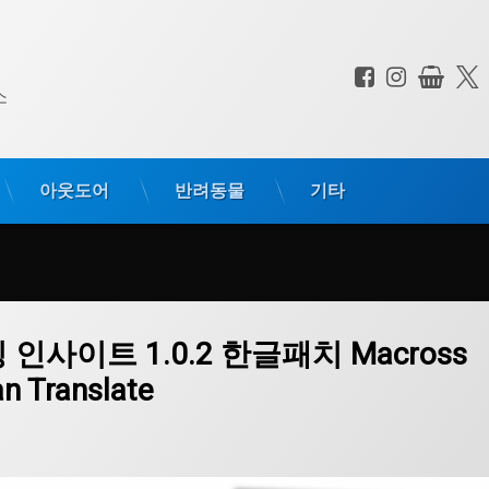
페이스북
인스타
상점
전화 :
소
아웃도어
반려동물
기타
oting Insight 1.0.2 Korean Translate
 인사이트 1.0.2 한글패치 Macross
an Translate