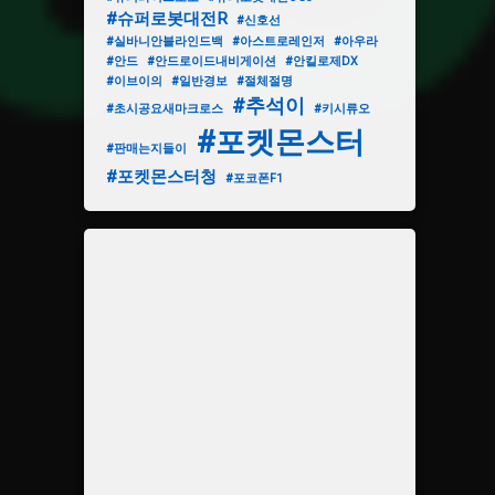
#슈퍼로봇대전R
#신호선
#실바니안블라인드백
#아스트로레인저
#아우라
#안드
#안드로이드내비게이션
#안킬로제DX
#이브이의
#일반경보
#절체절명
#추석이
#초시공요새마크로스
#키시류오
#포켓몬스터
#판매는지들이
#포켓몬스터청
#포코폰F1