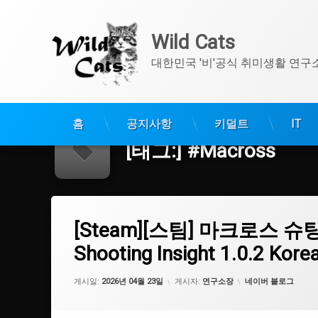
Wild Cats
대한민국 '비'공식 취미생활 연구
콘
텐
홈
공지사항
키덜트
IT
츠
[태그:]
#Macross
로
바
로
가
[Steam][스팀] 마크로스 슈팅 인사이트 1.0.2 한글패치 Macross Sho
기
에 댓글을 남기세요.
태
[Steam][스팀] 마크로스 슈팅
그
#KoreanTranslateMOD
Shooting Insight 1.0.2 Kore
#BeplnEx
카테고리:
게시일:
2026년 04월 23일
게시자:
연구소장
네이버 블로그
#스팀