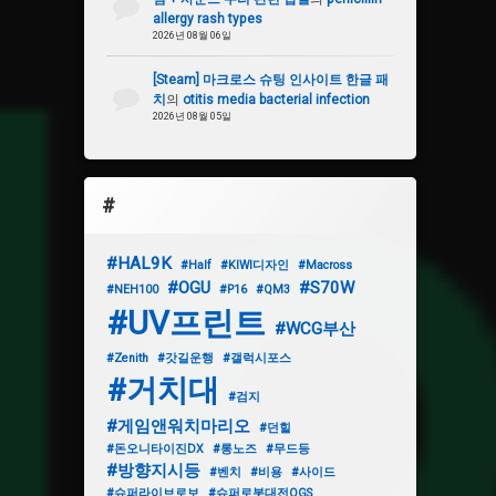
allergy rash types
2026년 08월 06일
[Steam] 마크로스 슈팅 인사이트 한글 패
치
의
otitis media bacterial infection
2026년 08월 05일
#
#HAL9K
#Half
#KIWI디자인
#Macross
#OGU
#S70W
#NEH100
#P16
#QM3
#UV프린트
#WCG부산
#Zenith
#갓길운행
#갤럭시포스
#거치대
#검지
#게임앤워치마리오
#던힐
#돈오니타이진DX
#롱노즈
#무드등
#방향지시등
#벤치
#비용
#사이드
#슈퍼라이브로보
#슈퍼로봇대전OGS