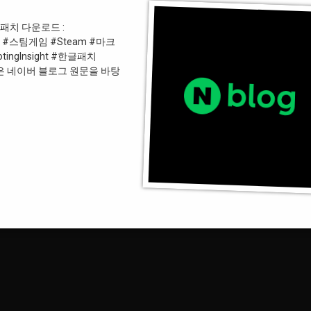
S0n 패치 다운로드 :
 #스팀 #스팀게임 #Steam #마크
ingInsight #한글패치
 이 글은 네이버 블로그 원문을 바탕