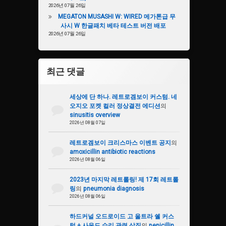
2026년 07월 26일
MEGATON MUSASHI W: WIRED 메가톤급 무
사시 W 한글패치 베타 테스트 버전 배포
2026년 07월 26일
최근 댓글
세상에 단 하나. 레트로겜보이 커스텀. 네
오지오 포켓 컬러 정상결전 에디션
의
sinusitis overview
2026년 08월 07일
레트로겜보이 크리스마스 이벤트 공지
의
amoxicillin antibiotic reactions
2026년 08월 06일
2023년 마지막 레트롤링! 제 17회 레트롤
링
의
pneumonia diagnosis
2026년 08월 06일
하드커널 오드로이드 고 울트라 쉘 커스
텀 + 사운드 수리 관련 삽질
의
penicillin