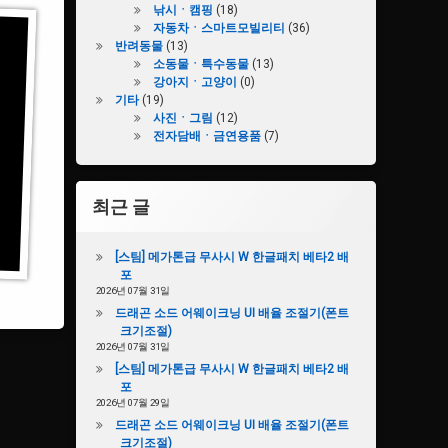
낚시ㆍ캠핑
(18)
자동차ㆍ스마트모빌리티
(36)
반려동물
(13)
소동물ㆍ특수동물
(13)
강아지ㆍ고양이
(0)
기타
(19)
사진ㆍ그림
(12)
전자담배ㆍ금연용품
(7)
최근 글
[스팀] 메가톤급 무사시 W 한글패치 베타2 배
포
2026년 07월 31일
드래곤 소드 어웨이크닝 UI 배율 조절기(폰트
크기조절)
2026년 07월 31일
[스팀] 메가톤급 무사시 W 한글패치 베타2 배
포
2026년 07월 29일
드래곤 소드 어웨이크닝 UI 배율 조절기(폰트
크기조절)