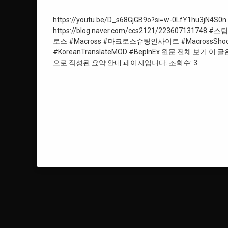
#마크로스
https://youtu.be/D_s68GjGB9o?si=w-0LfY1hu3jN4
https://blog.naver.com/ccs2121/223607131748
#마크로스슈팅인사이트
로스 #Macross #마크로스슈팅인사이트 #MacrossShoot
#KoreanTranslateMOD #BeplnEx 원문 전체 보기
#한글패치
으로 작성된 요약 안내 페이지입니다. 조회수: 3
#Steam
#스팀게임
#Macross
#MacrossShootingInsight