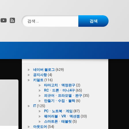
검색:
그램
X.com
YouTube
RSS
카테고리
네이버 블로그
(629)
공지사항
(4)
키덜트
(116)
타마고치ㆍ액정완구
(2)
RCㆍ드론ㆍ미니4구
(65)
피규어ㆍ프라모델ㆍ완구
(35)
만들기ㆍ수집ㆍ블럭
(6)
IT
(125)
PCㆍ노트북ㆍ게임
(87)
웨어러블ㆍVRㆍ액션캠
(33)
스마트폰ㆍ태블릿
(5)
아웃도어
(54)