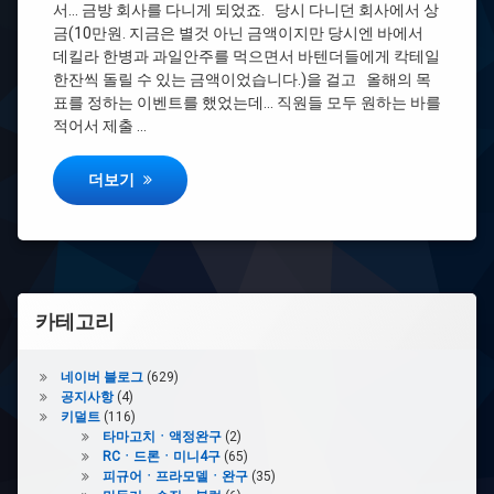
서… 금방 회사를 다니게 되었죠. 당시 다니던 회사에서 상
#
투
금(10만원. 지금은 별것 아닌 금액이지만 당시엔 바에서
싼
데킬라 한병과 과일안주를 먹으면서 바텐더들에게 칵테일
한잔씩 돌릴 수 있는 금액이었습니다.)을 걸고 올해의 목
#
표를 정하는 이벤트를 했었는데… 직원들 모두 원하는 바를
아
적어서 제출 …
반
떼
AD
[스압] 나와 렌트카와 할배의 이야기.
더보기
#
쏘
카
#
카테고리
미
니
쿠
네이버 블로그
(629)
퍼
공지사항
(4)
S
키덜트
(116)
타마고치ㆍ액정완구
(2)
#
RCㆍ드론ㆍ미니4구
(65)
쏘
피규어ㆍ프라모델ㆍ완구
(35)