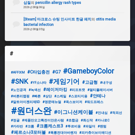
삽질
의
penicillin allergy rash types
2026년 08월 06일
[Steam] 마크로스 슈팅 인사이트 한글 패치
의
otitis media
bacterial infection
2026년 08월 05일
#
#GameboyColor
#C타입충전
#G7
#AFFIXM
#SNK
#게임기어
#고급형
#YF소나타
#내구성
#레이저마킹
#노인공격
#녹색선
#리프트캣
#멀티플레이서버
#안테나
#버튼리맵핑
#빠른
#상단
#스케일
#스포티지용
#알트아이젠리제SD
#영문매뉴얼
#옥스보이저
#워드프레스
#원더스완
#이그니션케이블
#인내심
#적외선
#정글
#제품만오고특전이안온사람
#초합금
#최신작
#카나로C
#크롬캐스트3
#카라반
#크롬
#투르비옹
#파일더
#팬텀
#페르소나3포터블
#폭룡전대아바렌쟈
#피카츄이브이에디션