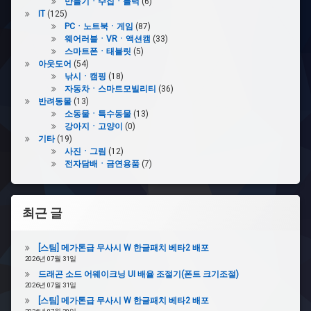
스
만들기ㆍ수집ㆍ블럭
(6)
타
IT
(125)
PCㆍ노트북ㆍ게임
(87)
웨어러블ㆍVRㆍ액션캠
(33)
#QM3
스마트폰ㆍ태블릿
(5)
아웃도어
(54)
#
낚시ㆍ캠핑
(18)
올
자동차ㆍ스마트모빌리티
(36)
뉴
반려동물
(13)
투
소동물ㆍ특수동물
(13)
싼
강아지ㆍ고양이
(0)
기타
(19)
#
사진ㆍ그림
(12)
투
전자담배ㆍ금연용품
(7)
싼
은
사
최근 글
랑
입
니
[스팀] 메가톤급 무사시 W 한글패치 베타2 배포
다
2026년 07월 31일
드래곤 소드 어웨이크닝 UI 배율 조절기(폰트 크기조절)
#
2026년 07월 31일
그
[스팀] 메가톤급 무사시 W 한글패치 베타2 배포
렌