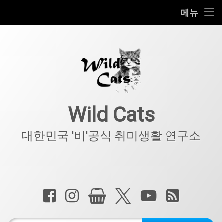
홈
메뉴
콘
공지사항
텐
츠
키덜트
로
바
로
IT
가
기
아웃도어
Wild Cats
반려동물
대한민국 '비'공식 취미생활 연구소
기타
전화 :
페이스북
인스타그램
상점
X.com
YouTube
RSS