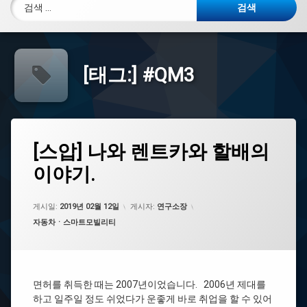
검색:
[태그:]
#QM3
태
[스
[스압] 나와 렌트카와 할배의
에
그
압]
댓
이야기.
나
#
글
와
광
을
렌
조
남
트
렌
게시일:
기
2019년 02월 12일
게시자:
연구소장
카
트
세
카테고리:
자동차ㆍ스마트모빌리티
와
카
요.
할
배
#
의
레
이
면허를 취득한 때는 2007년이었습니다. 2006년 제대를
이
야
하고 일주일 정도 쉬었다가 운좋게 바로 취업을 할 수 있어
기.