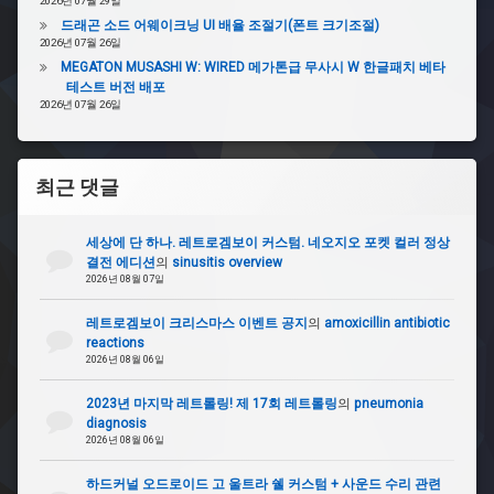
2026년 07월 29일
저
드래곤 소드 어웨이크닝 UI 배율 조절기(폰트 크기조절)
IG
2026년 07월 26일
MEGATON MUSASHI W: WIRED 메가톤급 무사시 W 한글패치 베타
#YF
테스트 버전 배포
소
2026년 07월 26일
나
타
최근 댓글
세상에 단 하나. 레트로겜보이 커스텀. 네오지오 포켓 컬러 정상
결전 에디션
의
sinusitis overview
2026년 08월 07일
레트로겜보이 크리스마스 이벤트 공지
의
amoxicillin antibiotic
reactions
2026년 08월 06일
2023년 마지막 레트롤링! 제 17회 레트롤링
의
pneumonia
diagnosis
2026년 08월 06일
하드커널 오드로이드 고 울트라 쉘 커스텀 + 사운드 수리 관련