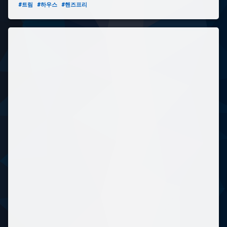
#트림
#하우스
#핸즈프리