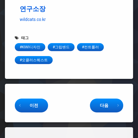
연구소장
wildcats.co.kr
태그
#KIWI디자인
#그립밴드
#컨트롤러
#오큘러스퀘스트
Keep Reading
이전
다음