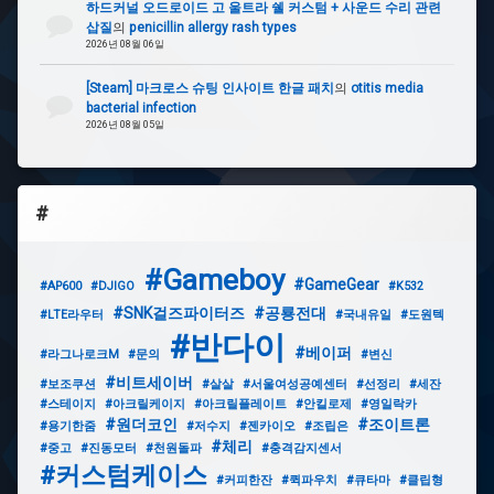
하드커널 오드로이드 고 울트라 쉘 커스텀 + 사운드 수리 관련
삽질
의
penicillin allergy rash types
2026년 08월 06일
[Steam] 마크로스 슈팅 인사이트 한글 패치
의
otitis media
bacterial infection
2026년 08월 05일
#
#Gameboy
#GameGear
#AP600
#DJIGO
#K532
#SNK걸즈파이터즈
#공룡전대
#LTE라우터
#국내유일
#도원텍
#반다이
#베이퍼
#라그나로크M
#문의
#변신
#비트세이버
#보조쿠션
#살살
#서울여성공예센터
#선정리
#세잔
#스테이지
#아크릴케이지
#아크릴플레이트
#안킬로제
#영일락카
#원더코인
#조이트론
#용기한줌
#저수지
#젠카이오
#조립은
#체리
#중고
#진동모터
#천원돌파
#충격감지센서
#커스텀케이스
#커피한잔
#퀵파우치
#큐타마
#클립형