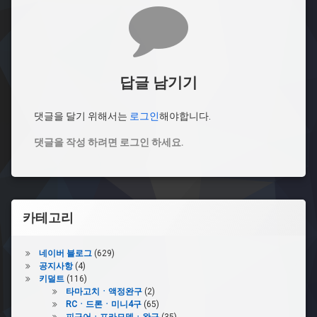
댓글
답글 남기기
댓글을 달기 위해서는
로그인
해야합니다.
댓글을 작성 하려면 로그인 하세요.
카테고리
네이버 블로그
(629)
공지사항
(4)
키덜트
(116)
타마고치ㆍ액정완구
(2)
RCㆍ드론ㆍ미니4구
(65)
피규어ㆍ프라모델ㆍ완구
(35)