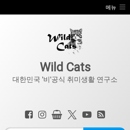
홈
메뉴
콘
공지사항
텐
츠
키덜트
로
바
로
IT
가
기
아웃도어
Wild Cats
반려동물
대한민국 '비'공식 취미생활 연구소
기타
전화 :
페이스북
인스타그램
상점
X.com
YouTube
RSS