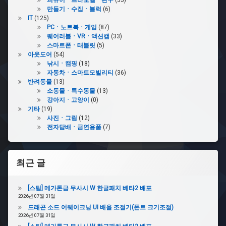
만들기ㆍ수집ㆍ블럭
(6)
IT
(125)
PCㆍ노트북ㆍ게임
(87)
웨어러블ㆍVRㆍ액션캠
(33)
스마트폰ㆍ태블릿
(5)
아웃도어
(54)
낚시ㆍ캠핑
(18)
자동차ㆍ스마트모빌리티
(36)
반려동물
(13)
소동물ㆍ특수동물
(13)
강아지ㆍ고양이
(0)
기타
(19)
사진ㆍ그림
(12)
전자담배ㆍ금연용품
(7)
최근 글
[스팀] 메가톤급 무사시 W 한글패치 베타2 배포
2026년 07월 31일
드래곤 소드 어웨이크닝 UI 배율 조절기(폰트 크기조절)
2026년 07월 31일