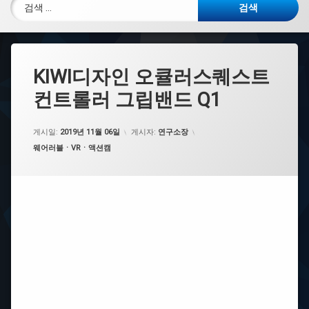
검색:
KIWI디자인 오큘러스퀘스트
컨트롤러 그립밴드 Q1
게시일:
2019년 11월 06일
게시자:
연구소장
카테고리:
웨어러블ㆍVRㆍ액션캠